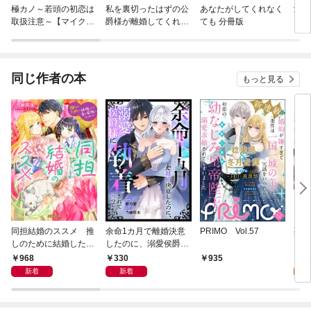
極カノ～若頭の初恋は
私を裏切ったはずの公
あなたがしてくれなく
溺愛
取扱注意～【マイク
爵様が離婚してくれま
ても 分冊版
しの
ロ】
せん
して
同じ作者の本
もっと見る
同担結婚のススメ 推
余命1カ月で離婚決意
PRIMO Vol.57
死亡
しのために結婚したら
したのに、溺愛侯爵様
と、
幸せ家族になりました
に執着されて困ってま
目に
968
330
0
935
【dエディション】
す（単話版）
でし
新着
新着
版）