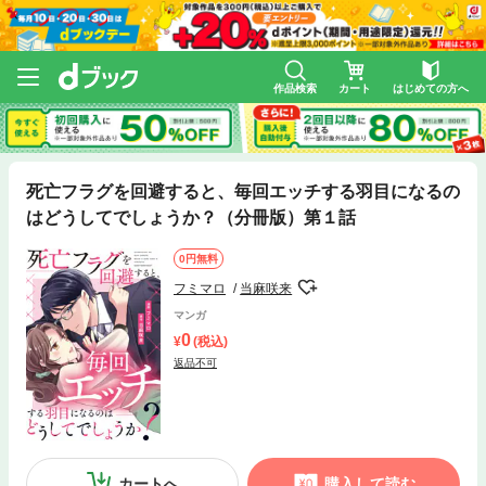
作品検索
カート
はじめての方へ
死亡フラグを回避すると、毎回エッチする羽目になるの
はどうしてでしょうか？（分冊版）第１話
0円無料
フミマロ
当麻咲来
マンガ
0
(税込)
返品不可
カートへ
購入して読む