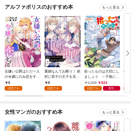
アルファポリスのおすすめ本
もっと見る
女嫌い公爵はただ一人
重婚なんてお断り！ 絶
拾ったものは大切にし
転生
の令嬢にのみ恋をする
対に双子の王子を見分
ましょう ～子狼に気
下に
（分冊版）第１話
けてみせます！（分冊
に入られた男の転移物
冒険
0
0
1,320
924
1,
版） 第１話
語～
試読フル
試読フル
試読フル
割引
試
女性マンガのおすすめ本
もっと見る