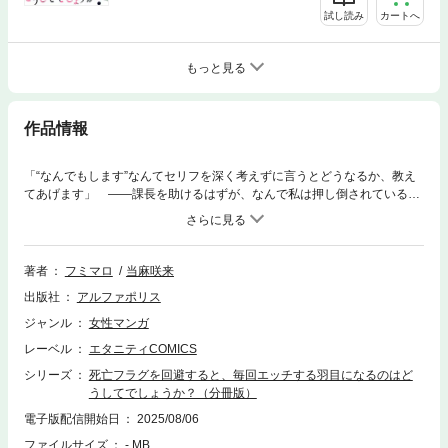
試し読み
カートへ
もっと見る
作品情報
「“なんでもします”なんてセリフを深く考えずに言うとどうなるか、教え
てあげます」 ――課長を助けるはずが、なんで私は押し倒されているの
でしょう!? 平凡なOL・亜耶には、人が死ぬ未来＝死亡フラグが見えてし
まうという不思議な力があった。 でもめったにそんな事態に出くわすこ
ともない、と安心しきっていたら、ある日、憧れの荻原課長が事故死する
未来を見てしまう。 なんとか課長の死亡フラグを回避しようと『なんで
著者
フミマロ
当麻咲来
もしますから…』と課長を引き留めていたら…… 誘っていると勘違いさ
出版社
アルファポリス
れてしまった!? 課長を死なせないためだからと、自分の気持ちを隠す亜
耶だったが、その後も何度も課長に死亡フラグが立ち、それを阻止するた
ジャンル
女性マンガ
びにエッチな展開になり――…？ ワケあり女子＆Ｓ系クール上司のミス
レーベル
エタニティCOMICS
テリアスラブが、待望のコミカライズ！
シリーズ
死亡フラグを回避すると、毎回エッチする羽目になるのはど
うしてでしょうか？（分冊版）
電子版配信開始日
2025/08/06
ファイルサイズ
- MB