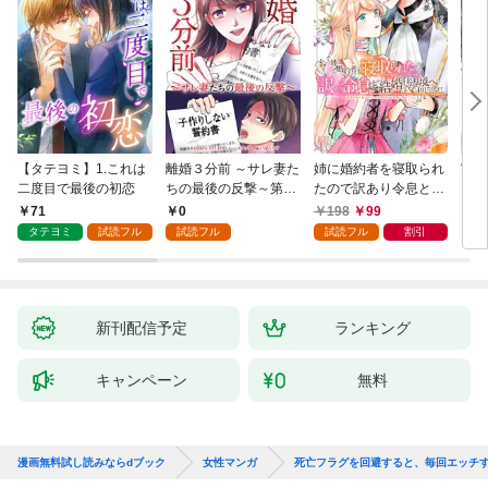
【タテヨミ】1.これは
離婚３分前 ～サレ妻た
姉に婚約者を寝取られ
実は
二度目で最後の初恋
ちの最後の反撃～第1
たので訳あり令息と結
した
話
婚して辺境へと向かい
から
71
0
198
99
2
ます ～苦労の先に待っ
（1
タテヨミ
試読フル
試読フル
試読フル
割引
ていたのは、まさかの
溺愛と幸せでした～
【分冊版】 1
新刊配信予定
ランキング
キャンペーン
無料
漫画無料試し読みならdブック
女性マンガ
死亡フラグを回避すると、毎回エッチ