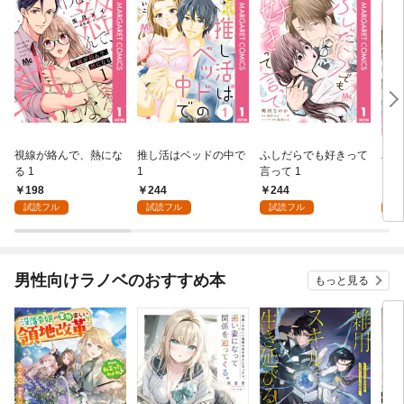
視線が絡んで、熱にな
推し活はベッドの中で
ふしだらでも好きって
パー
る 1
1
言って 1
ーシ
198
244
244
1
試読フル
試読フル
試読フル
試
男性向けラノベのおすすめ本
もっと見る