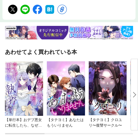
あわせてよく買われている本
【単行本】おデブ悪女
【タテヨミ】あなたは
【タテヨミ】クロユ
病弱
に転生したら、なぜか
もういりません
リ〜復讐サークル〜
が、
ラスボス王子様に執着
ぎて
されています
たち