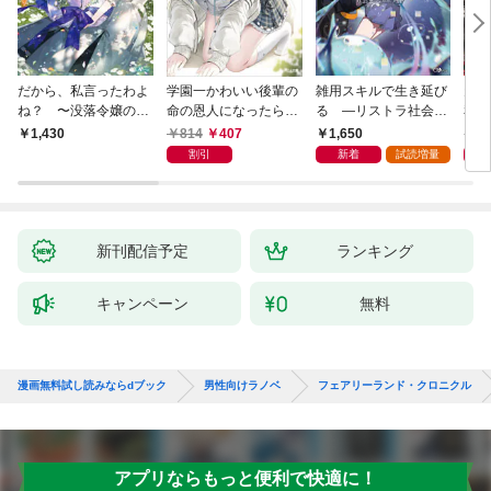
だから、私言ったわよ
学園一かわいい後輩の
雑用スキルで生き延び
天才
ね？ 〜没落令嬢の案
命の恩人になったら、
る —リストラ社会人
私の
外楽しい領地改革〜
通い妻になって関係を
のソロダンジョン攻略
戻っ
814
407
1,650
1,
1,430
迫ってくる。
記—
して
割引
新着
試読増量
新刊配信予定
ランキング
キャンペーン
無料
漫画無料試し読みならdブック
男性向けラノベ
フェアリーランド・クロニクル
アプリならもっと便利で快適に！