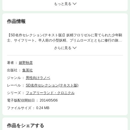
もっと見る
作品情報
【SD名作セレクション(テキスト版)】妖精フロリゼルに育てられた少年騎
士、サイフリート。半人前の小型妖精、プリムローズとともに修行の旅を
している。旅の途中、サイフリートがプリムローズのドレスを縫っている
と、一頭の子羊が駆けてきた。その後ろには、ロープを持った黒髪&黒い
ドレスの少女が…。サイフリートは、少女のために羊をつかまえた。｢今
の子、普通の人間じゃなかったわよ｣少年が去ったあと、プリムローズは
著者
嬉野秋彦
サイフリートにそう告げるが…。※この商品にはイラストが収録されてい
出版社
集英社
ません。
ジャンル
男性向けラノベ
レーベル
SD名作セレクション(テキスト版)
シリーズ
フェアリーランド・クロニクル
電子版配信開始日
2014/05/06
ファイルサイズ
0.24 MB
作品をシェアする