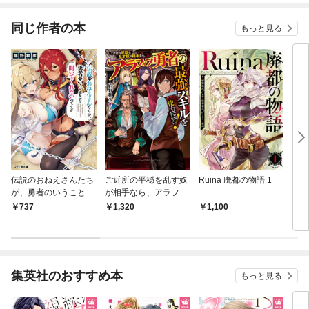
ね！
同じ作者の本
もっと見る
伝説のおねえさんたち
ご近所の平穏を乱す奴
Ruina 廃都の物語 1
い
が、勇者のいうことを
が相手なら、アラフィ
ｃａ
聞いてくれないのです
フ勇者の最強スキルを
陽師
737
1,320
1,100
6
が
使わざるをえない！
集英社のおすすめ本
もっと見る