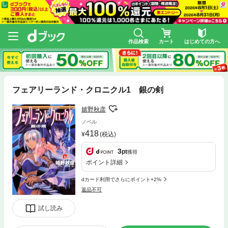
作品検索
カート
はじめての方へ
フェアリーランド・クロニクル1 銀の剣
嬉野秋彦
ノベル
418
(税込)
3
pt
獲得
ポイント詳細
dカード利用でさらにポイント+2%
返品不可
試し読み