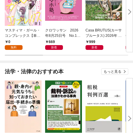
マスティマ・ガール・
クロワッサン 2026
Casa BRUTUS(カーサ
POP
コンプレックス【単
年8月25日号 No.117
ブルータス) 2026年 9
6年
話】１
1 [大人のAI＆スマホ
月号 [もっと学べる！
仕事
0
669
999
8
塾。]
動物園と水族館]
無料
新着
新着
法学・法律のおすすめ本
もっと見る