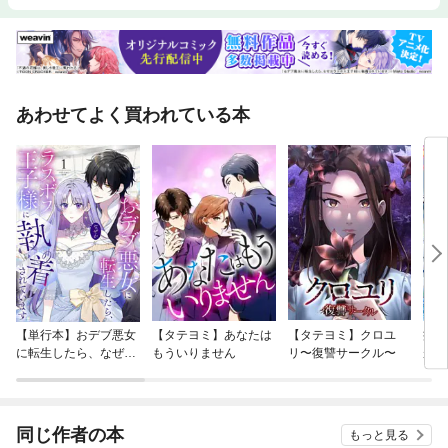
あわせてよく買われている本
【単行本】おデブ悪女
【タテヨミ】あなたは
【タテヨミ】クロユ
病弱
に転生したら、なぜか
もういりません
リ〜復讐サークル〜
が、
ラスボス王子様に執着
ぎて
されています
たち
ね！
同じ作者の本
もっと見る