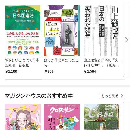
やさしいことばで日本
ぼくが子どもだったこ
山上徹也と日本の「失
少年
国憲法 新装版
ろ
われた30年」（集英社
え 
インターナショナル）
た
1,100
968
1,584
7
マガジンハウスのおすすめ本
もっと見る