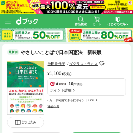
作品検索
カート
はじめての方へ
やさしいことばで日本国憲法 新装版
最新刊
池田香代子
ダグラス・ラミス
1,100
(税込)
10
pt
獲得
ポイント詳細
dカード利用でさらにポイント+2%
返品不可
試し読み