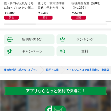
親・身内が元気なうち
聴ける！実用法律書
租税判例百選（第8版
ひと
に知っておきたい届
図解で早わかり 改訂
〔No.276〕）
版 
出・手続きの準備（き
新版 裁判・訴訟の法
十年
1,899
2,310
2,970
1,
ずな出版）
律がわかる事典
が教
新着
新着
新着
き 
全終
新刊配信予定
ランキング
キャンペーン
無料
漫画無料試し読みならdブック
法学・法律
やさしいことばで日本国憲法 新装版
アプリならもっと便利で快適に！