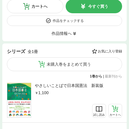
カートへ
今すぐ買う
作品をチェックする
作品情報へ
シリーズ
全1冊
お気に入り登録
未購入巻をまとめて買う
1巻から
|
最新刊から
やさしいことばで日本国憲法 新装版
1,100
試し読み
カートへ