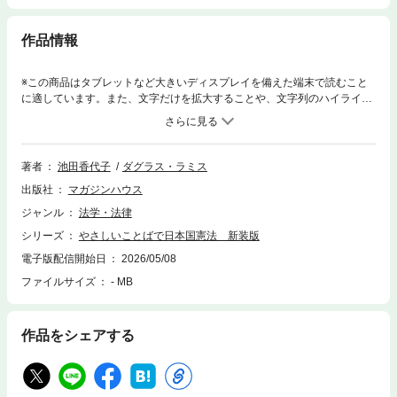
作品情報
※この商品はタブレットなど大きいディスプレイを備えた端末で読むこと
に適しています。また、文字だけを拡大することや、文字列のハイライ
ト、検索、辞書の参照、引用などの機能が使用できません。よめる、わか
る、かんがえる！「英文憲法」を新訳で読もう。一般には知られていない
英文日本国憲法に照らし合わせ、すべての人が読んで理解できるように憲
法のエッセンスを「新訳」！国民主権、世界平和、人権・・・についての
著者
池田香代子
ダグラス・ラミス
条文がやさしいことばでわかりやすい！新訳条文+英文憲法+憲法全文に加
出版社
マガジンハウス
え、「世界がもし100人の村だったら」を世に出した池田香代子からのメ
ッセージ、Ｃ.ダグラス・ラミスによる解説も収録。
ジャンル
法学・法律
シリーズ
やさしいことばで日本国憲法 新装版
電子版配信開始日
2026/05/08
ファイルサイズ
- MB
作品をシェアする