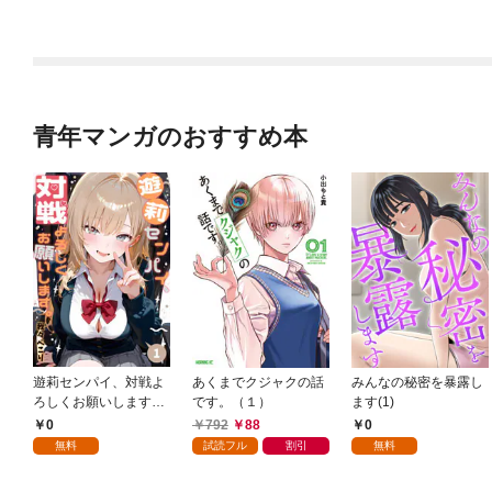
1話
青年マンガのおすすめ本
遊莉センパイ、対戦よ
あくまでクジャクの話
みんなの秘密を暴露し
ろしくお願いします。
です。（１）
ます(1)
1
0
792
88
0
無料
試読フル
割引
無料