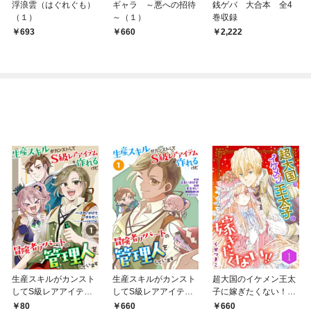
浮浪雲（はぐれぐも）
ギャラ ～悪への招待
銭ゲバ 大合本 全4
（１）
～（１）
巻収録
693
660
2,222
生産スキルがカンスト
生産スキルがカンスト
超大国のイケメン王太
してS級レアアイテム
してS級レアアイテム
子に嫁ぎたくない！！
も作れるけど冒険者ア
も作れるけど冒険者ア
（合本版） 1巻
80
660
660