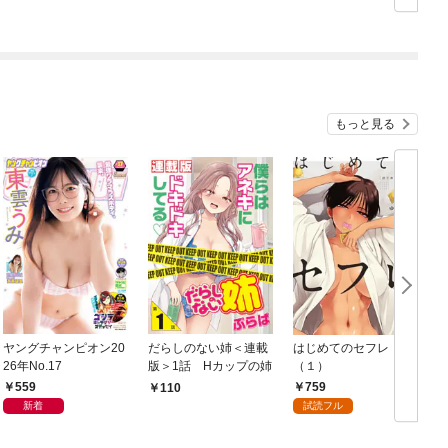
（合本版） 1巻
1
もっと見る
ヤングチャンピオン20
だらしのない姉＜連載
はじめてのセフレ
26年No.17
版＞1話 Hカップの姉
（１）
559
759
110
新着
試読フル