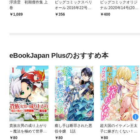
浮浪雲 初期傑作集 上
ビッグコミックスペリ
ビッグコミックオリジ
巻
オール 2016年22号（2
ナル 2020年14号(202
016年10月28日発売）
0年7月4日発売)
1,089
356
400
eBookJapan Plusのおすすめ本
貴族次男の成り上がり
癒し手は断罪された悪
超大国のイケメン王太
～魔法を極めて世界最
役令嬢 1話
子に嫁ぎたくない！！
強になった転生者～
1話
80
80
80