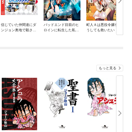
信じていた仲間達にダ
バッドエンド目前のヒ
町人Ａは悪役令嬢をど
ンジョン奥地で殺され
ロインに転生した私、
うしても救いたい ～
かけたがギフト『無限
今世では恋愛するつも
どぶと空と氷の姫君～
ガチャ』でレベル９９
りがチートな兄が離し
９９の仲間達を手に入
てくれません！？@C
れて元パーティーメン
OMIC
バーと世界に復讐＆
『ざまぁ！』します！
もっと見る