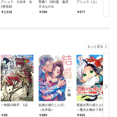
アシュラ 大合本 全
聖書 I 旧約篇 姦淫
アシュラ（上）
3巻収録
するなかれ
1,518
596
677
もっと見る
一角獣の騎手 1話
結婚が滅亡した日。
貴族次男の成り上がり
（合本版）
～魔法を極めて世界最
強になった転生者～
80
880
660