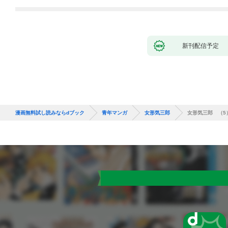
新刊配信予定
漫画無料試し読みならdブック
青年マンガ
女形気三郎
女形気三郎 （5