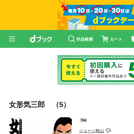
作品検索
カート
女形気三郎 （5）
完結
ジョージ秋山