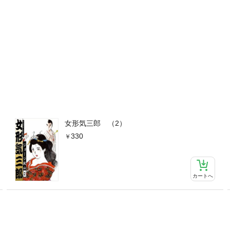
女形気三郎 （2）
330
カートへ