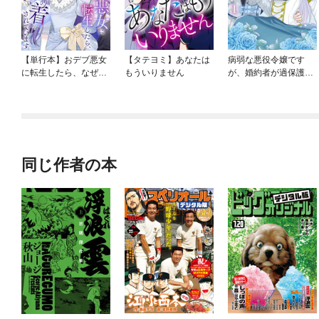
【単行本】おデブ悪女
【タテヨミ】あなたは
病弱な悪役令嬢です
に転生したら、なぜか
もういりません
が、婚約者が過保護す
ラスボス王子様に執着
ぎて逃げ出したい(私た
されています
ち犬猿の仲でしたよ
ね！？)
同じ作者の本