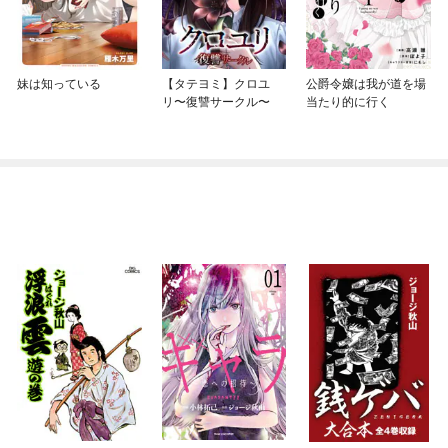
妹は知っている
【タテヨミ】クロユ
公爵令嬢は我が道を場
リ〜復讐サークル〜
当たり的に行く