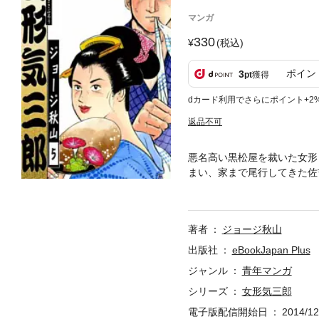
マンガ
330
(税込)
ポイン
3
pt
獲得
dカード利用でさらにポイント+2
返品不可
悪名高い黒松屋を裁いた女形
まい、家まで尾行してきた佐
ねずみは、そこで着物を脱い
吉の報告を聞いた鬼龍院は、
著者
ジョージ秋山
出版社
eBookJapan Plus
ジャンル
青年マンガ
シリーズ
女形気三郎
電子版配信開始日
2014/12