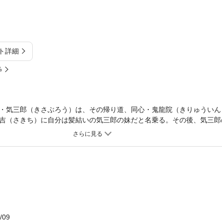
ト詳細
%
・気三郎（きさぶろう）は、その帰り道、同心・鬼龍院（きりゅういん
吉（さきち）に自分は髪結いの気三郎の妹だと名乗る。その後、気三郎
でいた女性を彼の恋人だと思い、気三郎の一人二役を濡れ場だと勘違い
気三郎の妹だという女をひそかに監視して……!?
/09