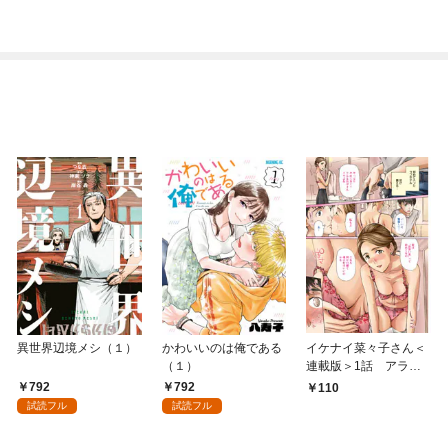
パートの管理人をして
パートの管理人をして
います 1話
います（合本版） 1
巻
異世界辺境メシ（１）
かわいいのは俺である
イケナイ菜々子さん＜
（１）
連載版＞1話 アラフ
ォー女神と初体験
792
792
110
試読フル
試読フル