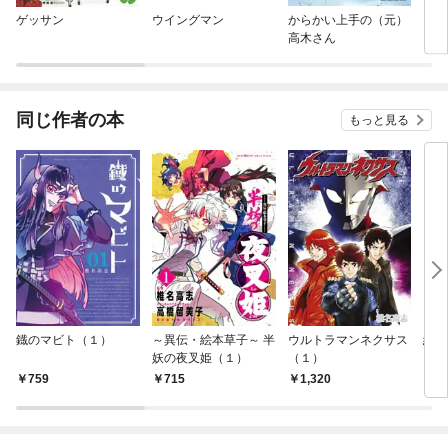
ゲッサン
ウイングマン
からかい上手の（元）
ワン
高木さん
同じ作者の本
もっと見る
鐡のマビト（１）
～異伝・絵本草子～ 半
ウルトラマンネクサス
絶対
妖の夜叉姫（１）
（１）
（１
759
715
1,320
5