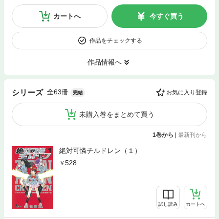
カートへ
今すぐ買う
作品をチェックする
作品情報へ
全63冊
シリーズ
お気に入り登録
完結
未購入巻をまとめて買う
1巻から
|
最新刊から
絶対可憐チルドレン（１）
528
試し読み
カートへ