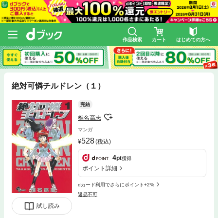
作品検索
カート
はじめての方へ
絶対可憐チルドレン（１）
完結
椎名高志
マンガ
528
(税込)
4
pt
獲得
ポイント詳細
dカード利用でさらにポイント+2%
返品不可
試し読み