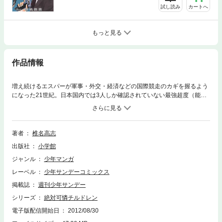
試し読み
カートへ
もっと見る
作品情報
増え続けるエスパーが軍事・外交・経済などの国際競走のカギを握るよう
になった21世紀。日本国内では3人しか確認されていない最強超度（能力
レベル）のエスパーである薫、葵、志穂の3人は、特務エスパー「ザ・チ
ルドレン」として難事件の解決に日夜奔走中である。しかし、凄まじい能
力を持っているとはいえ、彼女たちは弱冠10歳の女の子。チルドレンの現
場主任である20歳の科学者・皆本は、オマセで生意気な3人に振り回され
著者
椎名高志
っ放しの毎日で…
出版社
小学館
ジャンル
少年マンガ
レーベル
少年サンデーコミックス
掲載誌
週刊少年サンデー
シリーズ
絶対可憐チルドレン
電子版配信開始日
2012/08/30