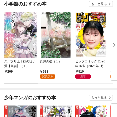
小学館のおすすめ本
もっと見る
スパダリ王子様の狂い
真綿の檻（１）
ビッグコミック 2026
こん
愛【単話】（１）
年16号（2026年8月7
（１
日発売）
528
510
5
209
試読フル
新着
試
少年マンガのおすすめ本
もっと見る