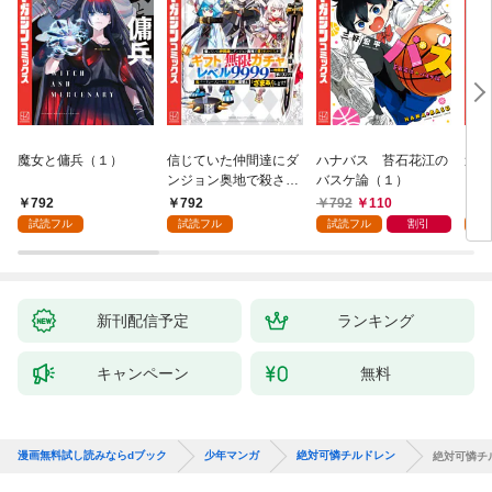
魔女と傭兵（１）
信じていた仲間達にダ
ハナバス 苔石花江の
追放
ンジョン奥地で殺され
バスケ論（１）
『自
かけたがギフト『無限
領地
792
792
792
110
7
ガチャ』でレベル９９
強の
試読フル
試読フル
試読フル
割引
試
９９の仲間達を手に入
～最
れて元パーティーメン
で始
バーと世界に復讐＆
拓ス
『ざまぁ！』します！
（１
（１）
新刊配信予定
ランキング
キャンペーン
無料
漫画無料試し読みならdブック
少年マンガ
絶対可憐チルドレン
絶対可憐チ