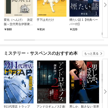
変化（へんげ） 決定
手下は犬だけ
煙たい話 1【特典ペー
マリ
版～交代寄合伊那衆異
パー付】
聞（1）～
1,
880
814
220
ミステリー・サスペンスのおすすめ本
もっと見る
911代理店 トラップ
アンドロギュノス2 創
男しか、殺さない 世界
スー