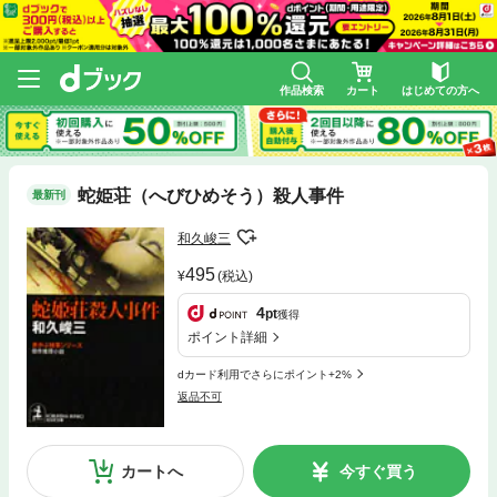
作品検索
カート
はじめての方へ
蛇姫荘（へびひめそう）殺人事件
最新刊
和久峻三
495
(税込)
4
pt
獲得
ポイント詳細
dカード利用でさらにポイント+2%
返品不可
カートへ
今すぐ買う