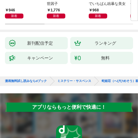
世因子
でいちばん凶暴な美女
件〈
946
1,776
968
9
新着
新着
新着
新刊配信予定
ランキング
キャンペーン
無料
漫画無料試し読みならdブック
ミステリー・サスペンス
蛇姫荘（へびひめそう）
アプリならもっと便利で快適に！