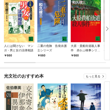
人には聞けない マン
二重の危険 告発弁護
大原・貴船街道殺人事
禁断
ガ・男と女の法律相談
士シリーズ
件 赤かぶ検事シリー
発弁
ズ
660
660
660
6
光文社のおすすめ本
もっと見る