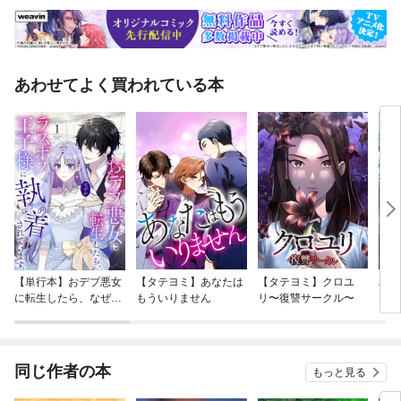
あわせてよく買われている本
【単行本】おデブ悪女
【タテヨミ】あなたは
【タテヨミ】クロユ
バッ
に転生したら、なぜか
もういりません
リ〜復讐サークル〜
ロイ
ラスボス王子様に執着
今世
されています
りが
てく
OMI
同じ作者の本
もっと見る