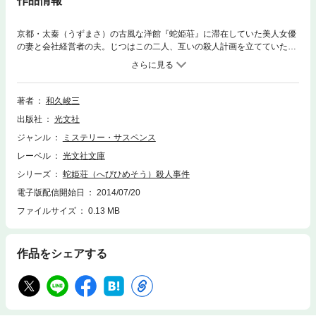
作品情報
京都・太秦（うずまさ）の古風な洋館『蛇姫荘』に滞在していた美人女優
の妻と会社経営者の夫。じつはこの二人、互いの殺人計画を立てていた
（！）……。予告どおり、夫が毒殺され、妻は拳銃で撃たれて発見され
た！ 相討ちか！？ マスコミが騒然とするなか、決然と真相究明に乗り
出したのは、我らが赤かぶ検事。 社会の問題点をつねに先取りしてきた
和久峻三の傑作推理！
著者
和久峻三
出版社
光文社
ジャンル
ミステリー・サスペンス
レーベル
光文社文庫
シリーズ
蛇姫荘（へびひめそう）殺人事件
電子版配信開始日
2014/07/20
ファイルサイズ
0.13 MB
作品をシェアする