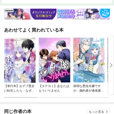
あわせてよく買われている本
【単行本】おデブ悪女
【タテヨミ】あなたは
病弱な悪役令嬢です
【タ
に転生したら、なぜか
もういりません
が、婚約者が過保護す
リ〜
ラスボス王子様に執着
ぎて逃げ出したい(私
されています
たち犬猿の仲でしたよ
ね！？)
同じ作者の本
もっと見る