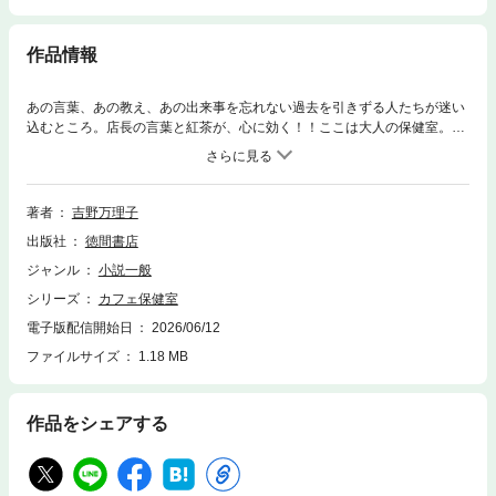
作品情報
あの言葉、あの教え、あの出来事を忘れない過去を引きずる人たちが迷い
込むところ。店長の言葉と紅茶が、心に効く！！ここは大人の保健室。＼
横浜の裏路地で夜９時まで営業中／＿＿＿＿＿＿＿＿＿＿＿＿＿＿＿第73
回産経児童出版文化賞ニッポン放送賞受賞作家 最新作！＿＿＿＿＿＿＿＿
＿＿＿＿＿＿＿子どもの頃、いつも先生に聞かされていた言葉。「誰とで
も仲良く」「夢を持ちましょう」「嘘をついてはいけません」大人になる
著者
吉野万理子
と色褪せ、信じていた自分がバカだと思う。しかし、元教師の店長は別の
出版社
徳間書店
考えを持っていて――一息つこう。こっそり通いたいカップの選べる喫茶
店。【著者からのコメント】子どもの頃、耳にしたたくさんの教訓。今で
ジャンル
小説一般
も時々思い出します。「だれとでもなかよくしましょう」「うそをついて
シリーズ
カフェ保健室
はいけません」。これらは、子ども時代に聞く“きれいごと”でしょうか。
それとも大人になっても有効な教えなのでしょうか。そんなことを考えな
電子版配信開始日
2026/06/12
がら書きました。主人公の店長が「こういうことではないかしら？」と語
ファイルサイズ
1.18 MB
る言葉、みなさんはどう思われますか？ もしよかったら教えてくださ
い。【目次】第１章 だれとでもなかよくしましょう第２章 目上の人を
尊敬しましょう第３章 ゆめをもちましょう第４章 うそをついてはいけ
作品をシェアする
ません第５章 相手のことを考えましょう第６章 整理整とんをしましょ
う