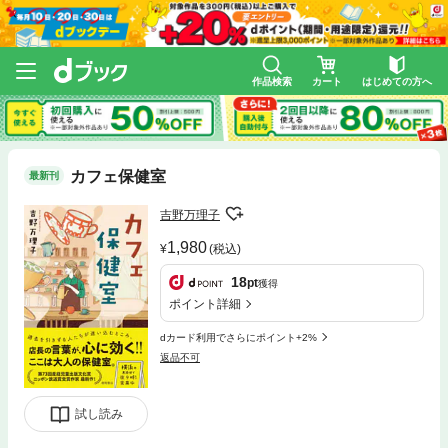
作品検索
カート
はじめての方へ
カフェ保健室
最新刊
吉野万理子
1,980
(税込)
18
pt
獲得
ポイント詳細
dカード利用でさらにポイント+2%
返品不可
試し読み