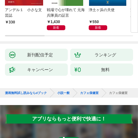
アンデル１ 小さな文
戦場で心が壊れて 元海
浄土ヶ浜の天使
変化
芸誌
兵隊員の証言
版～
聞（
1,430
550
330
8
新着
新着
新刊配信予定
ランキング
キャンペーン
無料
漫画無料試し読みならdブック
小説一般
カフェ保健室
カフェ保健室
アプリならもっと便利で快適に！