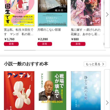
実は私、転生９回生で
月曜のこない部屋
鬼に嫁す ～虐げられた
スー
す マンガ 私の前世
花嫁は、あやかし若頭
件〈
物語
に溺愛される～
1,760
2,090
880
9
新着
新着
新着
小説一般のおすすめ本
もっと見る