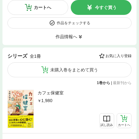
カートへ
今すぐ買う
作品をチェックする
作品情報へ
シリーズ
全1冊
お気に入り登録
未購入巻をまとめて買う
1巻から
|
最新刊から
カフェ保健室
1,980
試し読み
カートへ