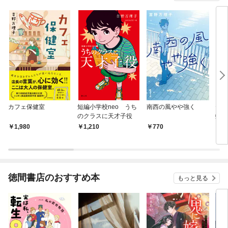
カフェ保健室
短編小学校neo うち
南西の風やや強く
ティ
のクラスに天才子役
虹を
1,980
1,210
770
1,
徳間書店のおすすめ本
もっと見る