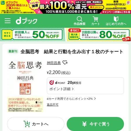
作品検索
カート
はじめての方へ
全脳思考 結果と行動を生み出す１枚のチャート
最新刊
神田昌典
2,200
(税込)
20
pt
獲得
ポイント詳細
dカード利用でさらにポイント+2%
返品不可
カートへ
今すぐ買う