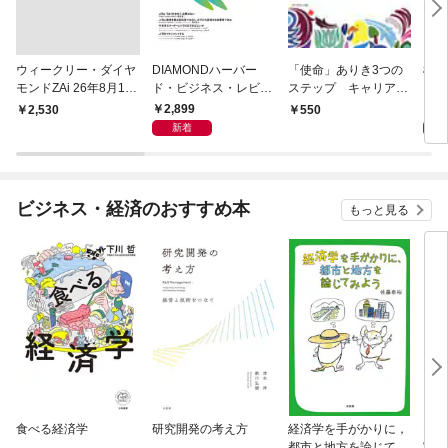
ウィークリー・ダイヤ
DIAMONDハーバー
「使命」ありき3つの
極限
モンドZAi 26年8月10
ド・ビジネス・レビュ
ステップ キャリアの
日・17日合併号
ー 2026年9月号 特集
成功とは何か
2,899
2,
￥2,530
550
「上司をマネジメント
新着
する」
ビジネス・経済のおすすめ本
もっと見る
食べる経済学
研究開発の考え方
経済学を手がかりに，
マン
都市と地方を論じてみ
実 