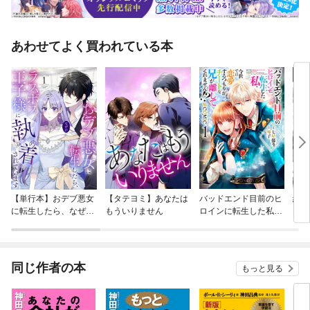
あわせてよく買われている本
【単行本】おデブ悪女
【タテヨミ】あなたは
バッドエンド目前のヒ
結界
に転生したら、なぜか
もういりません
ロインに転生した私、
ラスボス王子様に執着
今世では恋愛するつも
されています
りがチートな兄が離し
てくれません！？@C
OMIC
同じ作者の本
もっと見る