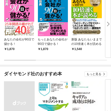
あなたの会社が90日で
もっとあなたの会社が
新版 あなたもいままで
成功
儲かる！
90日で儲かる！
の10倍速く本が読める
1,870
1,870
1,540
8
ダイヤモンド社のおすすめ本
もっと見る