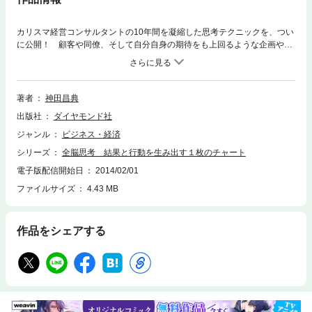
カリスマ経営コンサルタントの10年間を凝縮した思考テクニックを、つい
に公開！ 顧客や同僚、そして自分自身の期待をも上回るような企画や提
案を、時間をかけずに行なえるようにするためには、どうしたらよいだろ
うか？ たった1枚のシンプルなチャートを使った本書の方法を実行すれ
ば、「行動に結びつく思考」「結果を引き出す思考」を生み出すことがで
きる。常に企画の立案に悩んでいる方、必読の書。
著者
神田昌典
出版社
ダイヤモンド社
ジャンル
ビジネス・経済
シリーズ
全脳思考 結果と行動を生み出す１枚のチャート
電子版配信開始日
2014/02/01
ファイルサイズ
4.43 MB
作品をシェアする