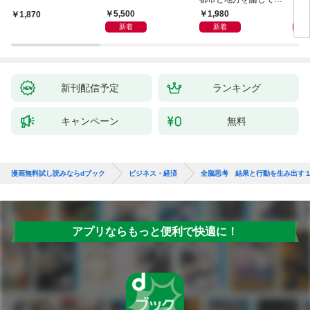
よう
化」
5,500
1,980
1,
1,870
新着
新着
新刊配信予定
ランキング
キャンペーン
無料
漫画無料試し読みならdブック
ビジネス・経済
全脳思考 結果と行動を生み出す
アプリならもっと便利で快適に！