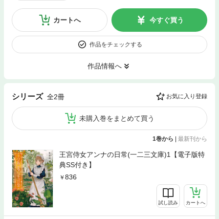
カートへ
今すぐ買う
作品をチェックする
作品情報へ
シリーズ
全2冊
お気に入り登録
未購入巻をまとめて買う
1巻から
|
最新刊から
王宮侍女アンナの日常(一二三文庫)1【電子版特
典SS付き】
836
試し読み
カートへ