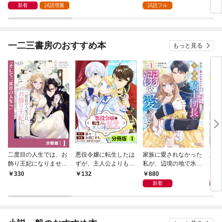
まし
新着
試読増量
試読フル
通特
一二三書房のおすすめ本
もっと見る
二度目の人生では、お
悪役令嬢に転生したは
家族に愛されなかった
妹に
飾り王妃になりませ
ずが、主人公よりも溺
私が、辺境の地で氷の
れた
ん！【分冊版】１
愛されてるみたいです
軍神騎士団長に溺れる
が、
880
8
330
132
【分冊版】(ラワーレ
ほど愛されています１
伯に
新着
コミックス)1
１