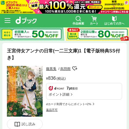
作品検索
カート
はじめての方へ
王宮侍女アンナの日常(一二三文庫)1【電子版特典SS付
き】
腹黒兎
烏羽雨
836
(税込)
7
pt
獲得
ポイント詳細
dカード利用でさらにポイント+2%
返品不可
試し読み