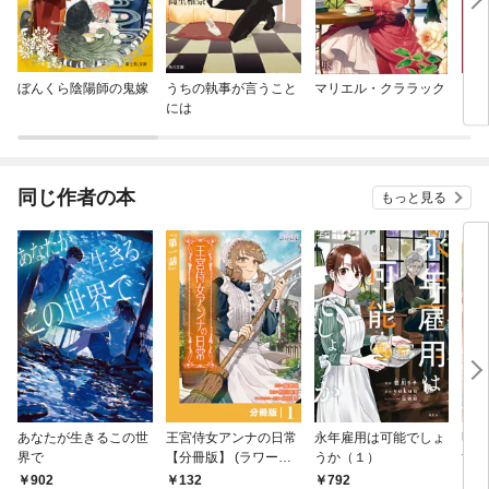
ぼんくら陰陽師の鬼嫁
うちの執事が言うこと
マリエル・クララック
アル
には
同じ作者の本
もっと見る
あなたが生きるこの世
王宮侍女アンナの日常
永年雇用は可能でしょ
明日
界で
【分冊版】 (ラワーレ
うか（１）
すよ
コミックス) 1
界で
902
792
132
1,