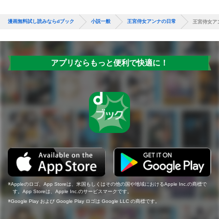
漫画無料試し読みならdブック
小説一般
王宮侍女アンナの日常
王宮侍女ア
アプリならもっと便利で快適に！
Appleのロゴ、App Storeは、米国もしくはその他の国や地域におけるApple Inc.の商標で
す。App Storeは、Apple Inc.のサービスマークです。
Google Play および Google Play ロゴは Google LLC の商標です。