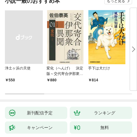
小説一般のおすすめ本
もっと見る
浄土ヶ浜の天使
変化（へんげ） 決定
手下は犬だけ
鬼役
版～交代寄合伊那衆異
聞（1）～
￥550
880
814
7
新刊配信予定
ランキング
キャンペーン
無料