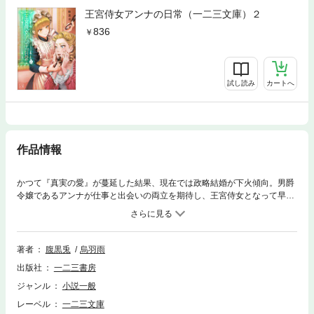
王宮侍女アンナの日常（一二三文庫）２
836
試し読み
カートへ
作品情報
かつて『真実の愛』が蔓延した結果、現在では政略結婚が下火傾向。男爵
令嬢であるアンナが仕事と出会いの両立を期待し、王宮侍女となって早二
年。侍女なのに月の大半を掃除仕事ばかりさせられても、あまり気にせず
ポジティブに掃除技術の研鑽に努める日々を過ごすアンナだったが、アレ
な掃除が一番の悩みで。
著者
腹黒兎
烏羽雨
出版社
一二三書房
ジャンル
小説一般
レーベル
一二三文庫