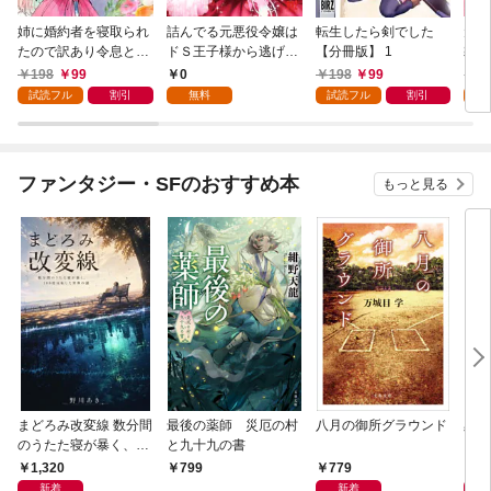
姉に婚約者を寝取られ
詰んでる元悪役令嬢は
転生したら剣でした
元奴
たので訳あり令息と結
ドＳ王子様から逃げ出
【分冊版】 1
隷を
婚して辺境へと向かい
したい 【分冊版】 1
が強
198
99
0
198
99
1
ます ～苦労の先に待っ
い…
試読フル
割引
無料
試読フル
割引
試
ていたのは、まさかの
溺愛と幸せでした～
【分冊版】 1
ファンタジー・SFのおすすめ本
もっと見る
まどろみ改変線 数分間
最後の薬師 災厄の村
八月の御所グラウンド
黒い
のうたた寝が暴く、18
と九十九の書
0度反転した世界の謎
1,320
779
8
799
新着
新着