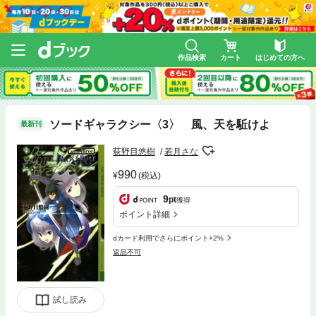
作品検索
カート
はじめての方へ
ソードギャラクシー〈3〉 風、天を駈けよ
最新刊
荻野目悠樹
若月さな
990
(税込)
9
pt
獲得
ポイント詳細
dカード利用でさらにポイント+2%
返品不可
試し読み