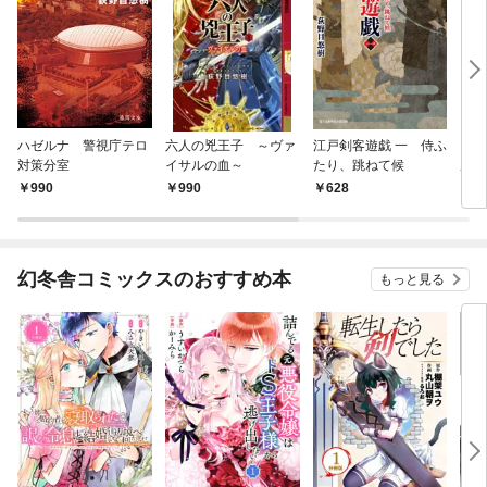
ハゼルナ 警視庁テロ
六人の兇王子 ～ヴァ
江戸剣客遊戯 一 侍ふ
ソ
対策分室
イサルの血～
たり、跳ねて候
風、
990
990
628
9
幻冬舎コミックスのおすすめ本
もっと見る