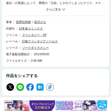
連合〉の策謀によって、事態の「元凶」とされてしまったクリス、スケ
ザ、アリエルら白百合傭兵隊は、それぞれの故郷への思いを胸に、戦争の
終結を目指して戦いの渦へと突き進んでいく……。宇宙［てん］を舞台
に、刀一本でサムライが駈け回る痛快スペースチャンバラ活劇、堂々の完
結！
著者
荻野目悠樹
若月さな
出版社
幻冬舎コミックス
ジャンル
ファンタジー・SF
レーベル
幻狼ファンタジアノベルス
シリーズ
ソードギャラクシー
電子版配信開始日
2014/09/30
ファイルサイズ
0.95 MB
作品をシェアする