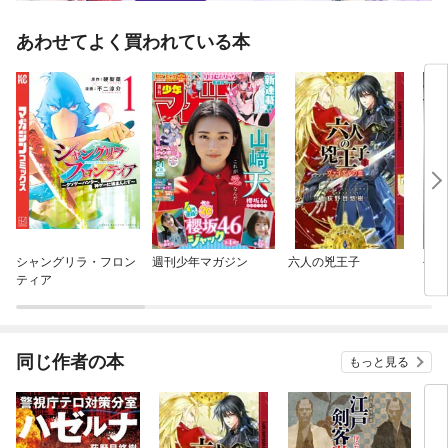
あわせてよく買われている本
シャングリラ・フロン
週刊少年マガジン
六人の兇王子
公孫
ティア
同じ作者の本
もっと見る