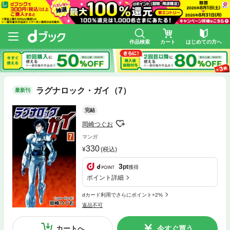
作品検索
カート
はじめての方へ
ラグナロック・ガイ（7）
最新刊
完結
岡崎つぐお
マンガ
330
(税込)
3
pt
獲得
ポイント詳細
dカード利用でさらにポイント+2%
返品不可
カートへ
今すぐ買う