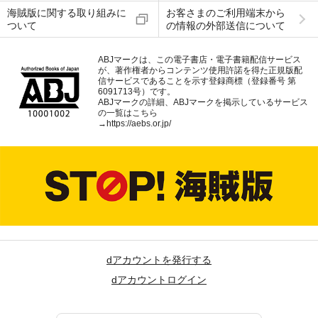
海賊版に関する取り組みに
お客さまのご利用端末から
ついて
の情報の外部送信について
ABJマークは、この電子書店・電子書籍配信サービス
が、著作権者からコンテンツ使用許諾を得た正規版配
信サービスであることを示す登録商標（登録番号 第
6091713号）です。
ABJマークの詳細、ABJマークを掲示しているサービス
の一覧はこちら
→
https://aebs.or.jp/
dアカウントを発行する
dアカウントログイン