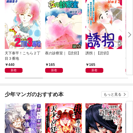
天下泰平！こちら２丁
夜の診察室｜【読切】
誘拐｜【読切】
テレ
目３番地
切】
440
165
165
1
新着
新着
新着
少年マンガのおすすめ本
もっと見る