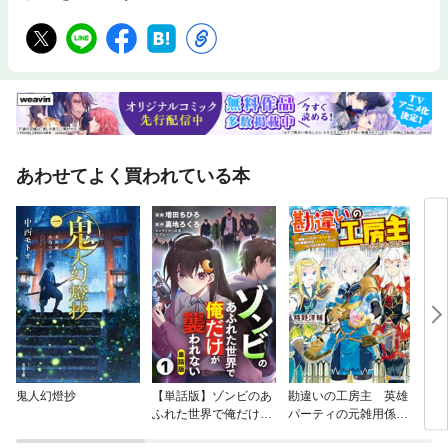
あわせてよく買われている本
鬼人幻燈抄
【単話版】ゾンビのあ
勘違いの工房主 英雄
ジャ
ふれた世界で俺だけが
パーティの元雑用係
襲われない（フルカラ
が、実は戦闘以外がS