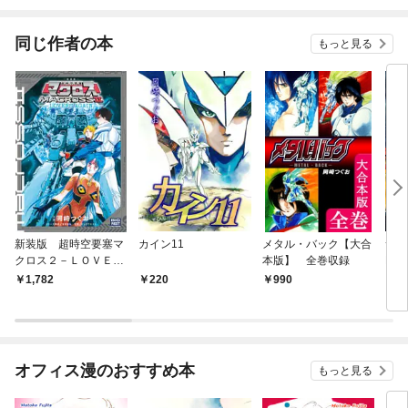
ー）
SSランクだったとい
うよくある話
同じ作者の本
もっと見る
新装版 超時空要塞マ
カイン11
メタル・バック【大合
サイ
クロス２－ＬＯＶＥＲ
本版】 全巻収録
PAR
Ｓ ＡＧＡＩＮ－
1,782
220
990
7
オフィス漫のおすすめ本
もっと見る