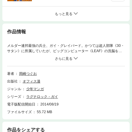
もっと見る
作品情報
メルダー連邦最強の兵士、ガイ・グレイバード。かつては超人部隊《30・
サタン》に所属していたが、ビッグコンピューター《LEAF》の洗脳を免
れたため反逆者として狙われる……。メルダー本星のひとつ、プラチナム
へ侵入し、神々を滅ぼす男－ラグナロック－と化したガイ。《LEAF》を
も凌駕する力を手にし、地球へと降り立つ。だがそこは新たな人類の神
「ニッドヘグ」が支配、わずかに残った人間を２つの部族に分かち、闘い
著者
岡崎つぐお
の歴史を繰り返させていた。怒りに燃えるガイは、死の国ニブルヘイムへ
出版社
オフィス漫
と向かった…。岡崎つぐお先生がお贈りする、ＳＦアクションの傑作！
圧倒的迫力とスピードの最終巻（全７巻）！！
ジャンル
少年マンガ
シリーズ
ラグナロック・ガイ
電子版配信開始日
2014/08/19
ファイルサイズ
55.72 MB
作品をシェアする