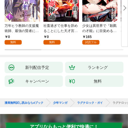
万年ヒラ教師の支援魔
社畜過ぎて仕事を辞め
少女は異世界で『殺戮
魔王
術師、最強の賢者にな
ることにした天才宮廷
の才能』に目覚める
者パ
る～不人気の支援魔術
魔術師～辺境の地でス
(話売り) #1
やっ
0
0
165
2
師は給料泥棒だと魔術
ローライフを夢見る
無料
無料
試読フル
大学をクビになった
が、不届き者を倒して
が、出世した元教え子
いたら『最果ての魔
たちのおかげで何も困
女』と呼ばれるように
らない件～ 第1話
なる～ 第1話
新刊配信予定
ランキング
キャンペーン
無料
漫画無料試し読みならdブック
少年マンガ
ラグナロック・ガイ
ラグナロッ
アプリならもっと便利で快適に！