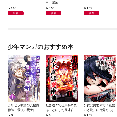
目３番地
165
440
165
新着
新着
新着
少年マンガのおすすめ本
万年ヒラ教師の支援魔
社畜過ぎて仕事を辞め
少女は異世界で『殺戮
術師、最強の賢者にな
ることにした天才宮廷
の才能』に目覚める(話
る～不人気の支援魔術
魔術師～辺境の地でス
売り) #1
0
0
165