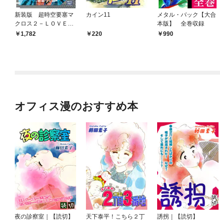
新装版 超時空要塞マ
カイン11
メタル・バック【大合
クロス２－ＬＯＶＥＲ
本版】 全巻収録
Ｓ ＡＧＡＩＮ－
1,782
220
990
オフィス漫のおすすめ本
夜の診察室｜【読切】
天下泰平！こちら２丁
誘拐｜【読切】