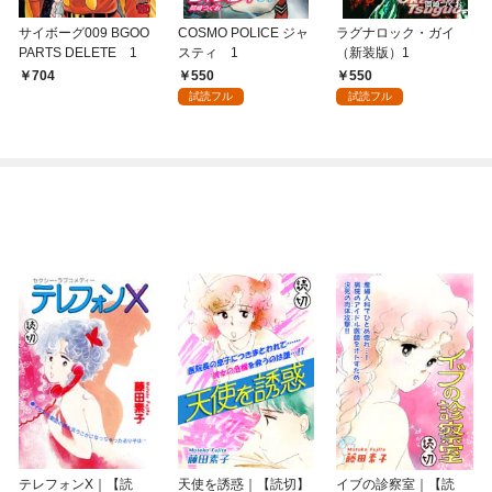
サイボーグ009 BGOO
COSMO POLICE ジャ
ラグナロック・ガイ
PARTS DELETE 1
スティ 1
（新装版）1
550
550
704
試読フル
試読フル
テレフォンX｜【読
天使を誘惑｜【読切】
イブの診察室｜【読