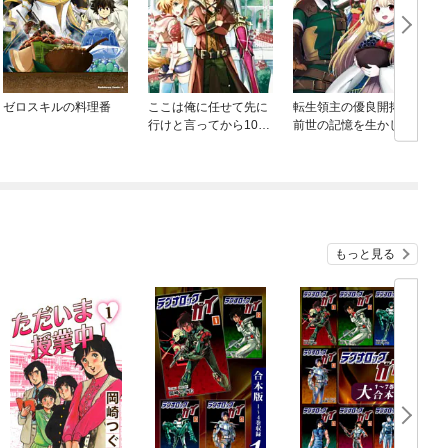
ゼロスキルの料理番
ここは俺に任せて先に
転生領主の優良開拓～
行けと言ってから10年
前世の記憶を生かして
がたったら伝説になっ
ホワイトに努めたら、
ていた。
有能な人材が集まりす
ぎました～
もっと見る