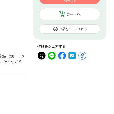
08/23まで
カートへ
作品をチェックする
作品をシェアする
部隊《30・サタ
た。そんなガイを
轟く中、強化バイ
圧倒的な力を持
か！？ 岡崎つぐ