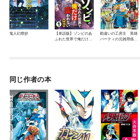
鬼人幻燈抄
【単話版】ゾンビのあ
勘違いの工房主 英雄
ふれた世界で俺だけが
パーティの元雑用係
襲われない（フルカラ
が、実は戦闘以外がSS
ー）
Sランクだったという
よくある話
同じ作者の本