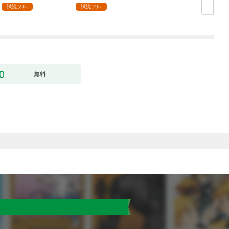
１
試読フル
試読フル
行
無料