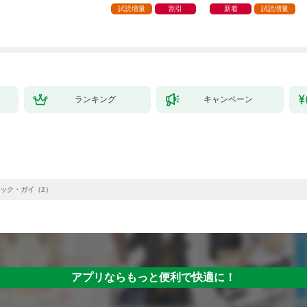
師は給料泥棒だと魔術
試読増量
割引
新着
試読増量
大学をクビになった
が、出世した元教え子
たちのおかげで何も困
らない件～【単行本
版】 1巻
ランキング
キャンペーン
ック・ガイ（2）
アプリならもっと便利で快適に！