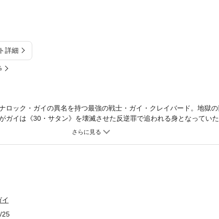
ト詳細
%
ナロック・ガイの異名を持つ最強の戦士・ガイ・クレイバード。地獄の
がガイは《30・サタン》を壊滅させた反逆罪で追われる身となってい
のは……死んだはずの《30・サタン》隊長・クロードであった。雷鳴
ードとの死闘を繰り広げた……。互いが負傷し、決着は次なる場へ…。
》は忽然と姿を消したのか？ そしてなぜ生き残りのガイが狙われるの
クションの傑作！ 圧倒的迫力とスピードの第２巻（全７巻）！！
ガイ
/25