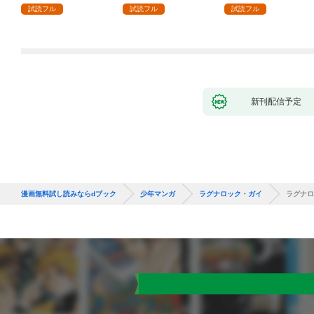
師は給料泥棒だと魔術
ローライフを夢見る
試読フル
試読フル
試読フル
大学をクビになった
が、不届き者を倒して
が、出世した元教え子
いたら『最果ての魔
たちのおかげで何も困
女』と呼ばれるように
らない件～ 第1話
なる～ 第1話
新刊配信予定
漫画無料試し読みならdブック
少年マンガ
ラグナロック・ガイ
ラグナロ