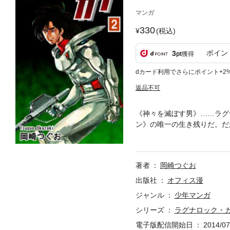
マンガ
330
(税込)
ポイン
3
pt
獲得
dカード利用でさらにポイント+2
返品不可
《神々を滅ぼす男》……ラグ
ン》の唯一の生き残りだ。だ
地獄に葬るため送り込まれた
オニックとして蘇生したクロ
ちながらなぜ《30・サタン
著者
岡崎つぐお
お先生がお贈りする、ＳＦア
出版社
オフィス漫
ジャンル
少年マンガ
シリーズ
ラグナロック・
電子版配信開始日
2014/07