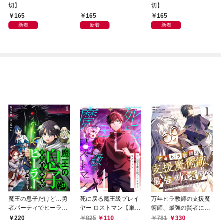
切】
切】
165
165
165
新着
新着
新着
魔王の息子だけど…勇
死に戻る魔王級プレイ
万年ヒラ教師の支援魔
者パーティでヒーラー
ヤー ロストマン【単行
術師、最強の賢者にな
やってます。1
本版】 1巻
る～不人気の支援魔術
825
110
781
330
220