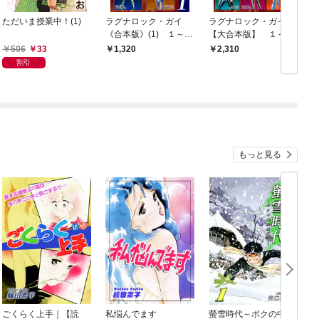
ただいま授業中！(1)
ラグナロック・ガイ
ラグナロック・ガイ
《合本版》(1) １～４
【大合本版】 １～７
巻収録
巻収録
506
33
1,320
2,310
割引
もっと見る
ごくらく上手｜【読
私悩んでます
螢雪時代～ボクの中学