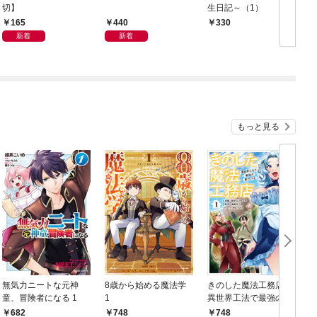
切】
生日記～（1）
165
440
330
新着
新着
もっと見る
無気力ニートな元神
8歳から始める魔法学
きのした魔法工務店
童、冒険者になる 1
1
異世界工法で最強の家
づくりを（コミック）
682
748
748