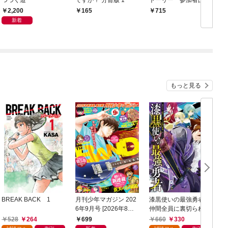
学生！？ 渋谷の街を
2,200
165
715
逃げまくれ！
新着
もっと見る
BREAK BACK 1
月刊少年マガジン 202
漆黒使いの最強勇者
6年9月号 [2026年8月6
仲間全員に裏切られた
日発売]
ので最強の魔物と組み
528
264
699
660
330
ます 1巻