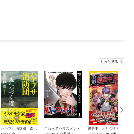
もっと見る
ハヤブサ消防団 森へ
これってハラスメント
逃走中 オリジナルス
つづく道
ですか？ 分冊版 1
トーリー 参加者は小