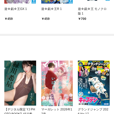
遊☆戯☆王GX 1
遊☆戯☆王R 1
遊☆戯☆王 モノクロ
版 1
459
459
700
【デジタル限定 YJ PH
マーガレット 2026年1
グランドジャンプ 202
OTO BOOK】緑川希星
7号
6 No.17