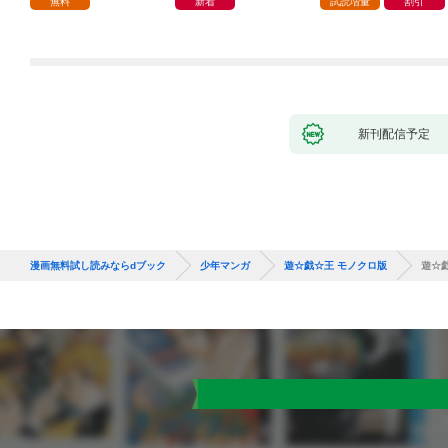
無料
新着
試読増量
割引
から英雄視されるよう
になった件（コミッ
ク） 1巻
新刊配信予定
漫画無料試し読みならdブック
少年マンガ
遊☆戯☆王 モノクロ版
遊☆戯