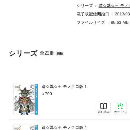
シリーズ
遊☆戯☆王 モノ
電子版配信開始日
2013/03
ファイルサイズ
88.63 MB
シリーズ
全22冊
完結
遊☆戯☆王 モノクロ版 1
700
試し読み
カートへ
遊☆戯☆王 モノクロ版 4