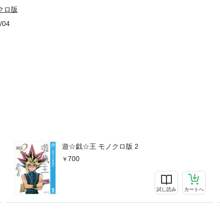
クロ版
/04
遊☆戯☆王 モノクロ版 2
700
試し読み
カートへ