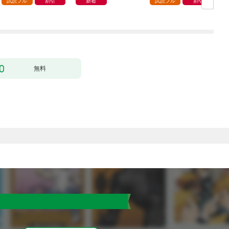
試読フル
割引
新着
試読フル
割引
無料