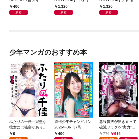
集「続・『ぽみ』！？
写真集「羽色日和」
400
1,320
1,320
どこでもトレイン・ベ
新着
新着
新着
トナム篇」
少年マンガのおすすめ本
ふたりの千佳～完璧な
週刊少年チャンピオン
悪役貴族が開き直って
彼女には秘密がありま
2026年36+37号
破滅フラグを“実力”で
した(1)
叩き折っていたら、い
0
400
770
616
つの間にかヒロイン達