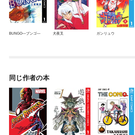
BUNGO—ブンゴ—
犬夜叉
ガンリュウ
同じ作者の本