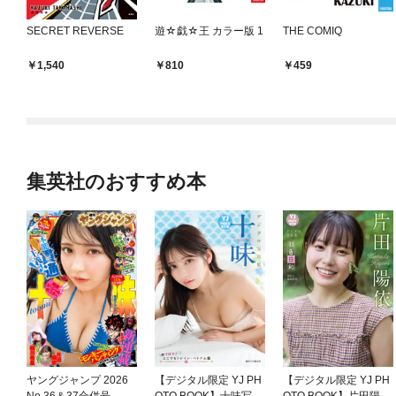
SECRET REVERSE
遊☆戯☆王 カラー版 1
THE COMIQ
1,540
810
459
集英社のおすすめ本
ヤングジャンプ 2026
【デジタル限定 YJ PH
【デジタル限定 YJ PH
No.36＆37合併号
OTO BOOK】十味写真
OTO BOOK】片田陽依