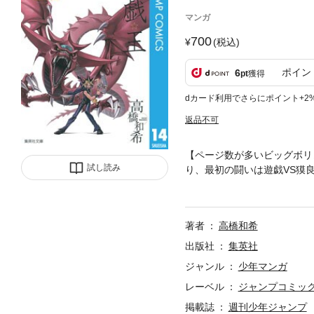
マンガ
700
(税込)
ポイン
6
pt
獲得
dカード利用でさらにポイント+2
返品不可
【ページ数が多いビッグボリ
試し読み
り、最初の闘いは遊戯VS獏
絶命の中、最後の手段、「オ
著者
高橋和希
出版社
集英社
ジャンル
少年マンガ
レーベル
ジャンプコミックス
掲載誌
週刊少年ジャンプ