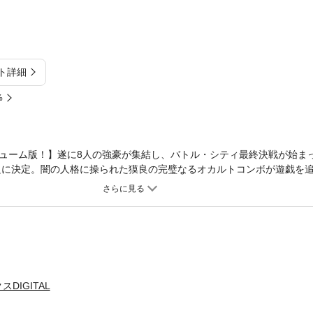
ト詳細
%
ューム版！】遂に8人の強豪が集結し、バトル・シティ最終決戦が始まっ
良に決定。闇の人格に操られた獏良の完璧なるオカルトコンボが遊戯を追
シリス」の召喚なるか…!?
DIGITAL