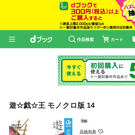
作品検索
カート
遊☆戯☆王 モノクロ版 14
完結
高橋和希