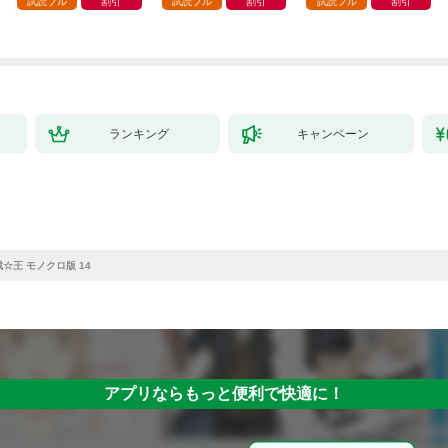
試読フル
割引
試読フル
割引
試読フル
割引
ランキング
キャンペーン
☆王 モノクロ版 14
アプリならもっと便利で快適に！