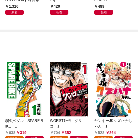
写真集「きらら、キラ
1,320
420
489
リ」
新着
新着
新着
弱虫ペダル SPARE B
WORST外伝 グリ
ヤンキーJKクズハナち
IKE 1
コ 1
ゃん 1
638
319
704
352
528
264