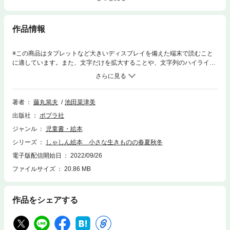
作品情報
※この商品はタブレットなど大きいディスプレイを備えた端末で読むこと
に適しています。また、文字だけを拡大することや、文字列のハイライ
ト、検索、辞書の参照、引用などの機能が使用できません。大きな写真で
カブトムシのくらしを季節ごとに追う写真絵本。カブトムシの魅力はやは
り、あの大きな角。その角で相手をひっくり返す力強さは、やはり昆虫界
のスーパースター。本書では、その魅力を存分に引き出すべく、ノコギリ
著者
藤丸篤夫
池田菜津美
クワガタを思いきり投げ飛ばす瞬間の写真を見開きで掲載しています。蛹
出版社
ポプラ社
から羽化するシーンのインパクトは強烈です。巻末では、カブトムシのく
わしい生態や観察のしかたなどをくわしく解説しています。
ジャンル
児童書・絵本
シリーズ
しゃしん絵本 小さな生きものの春夏秋冬
電子版配信開始日
2022/09/26
ファイルサイズ
20.86 MB
作品をシェアする