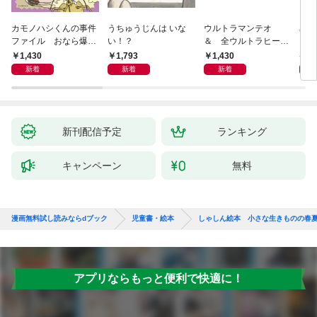
カモノハシくんの事件
うちゅうじんは いな
ウルトラマンテオ
星の
ファイル おなら爆
い！？
＆ 全ウルトラヒーロ
いグ
弾！ 危機イッパツ編
ー大集合 あそべるず
1,430
1,793
1,430
7
かん
新着
新着
新着
新刊配信予定
ランキング
キャンペーン
無料
漫画無料試し読みならdブック
児童書・絵本
しゃしん絵本 小さな生きものの春
アプリならもっと便利で快適に！