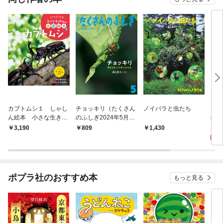
カブトムシ１ しゃし
チョッキリ（たくさん
ノイバラと虫たち
とき
ん絵本 小さな生きも
のふしぎ2024年5月
鑑
のの春夏秋冬
号）
1,
3,190
809
1,430
ポプラ社のおすすめ本
もっと見る