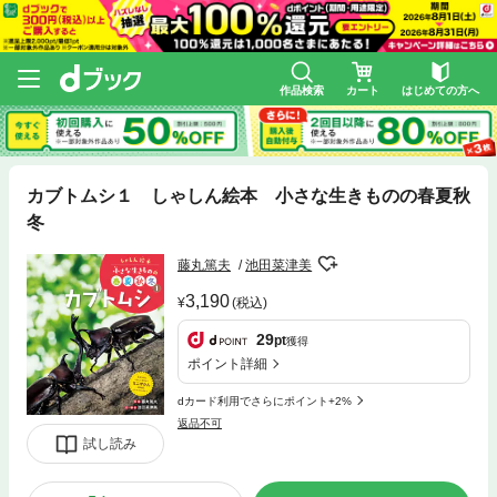
作品検索
カート
はじめての方へ
カブトムシ１ しゃしん絵本 小さな生きものの春夏秋
冬
藤丸篤夫
池田菜津美
3,190
(税込)
29
pt
獲得
ポイント詳細
dカード利用でさらにポイント+2%
返品不可
試し読み