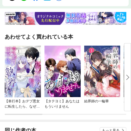
あわせてよく買われている本
【単行本】おデブ悪女
【タテヨミ】あなたは
結界師の一輪華
バッ
に転生したら、なぜか
もういりません
ロイ
ラスボス王子様に執着
今世
されています
りが
てく
OMI
同じ作者の本
もっと見る