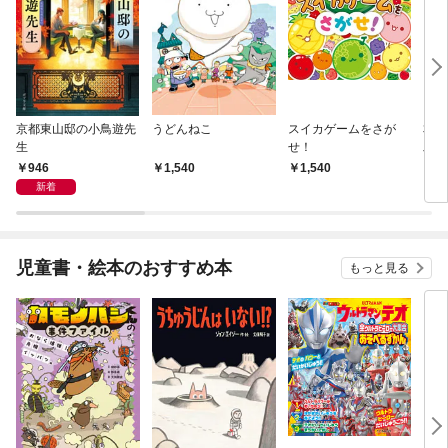
京都東山邸の小鳥遊先
うどんねこ
スイカゲームをさが
本所
生
せ！
工く
りの
946
1,540
1,540
9
新着
児童書・絵本のおすすめ本
もっと見る