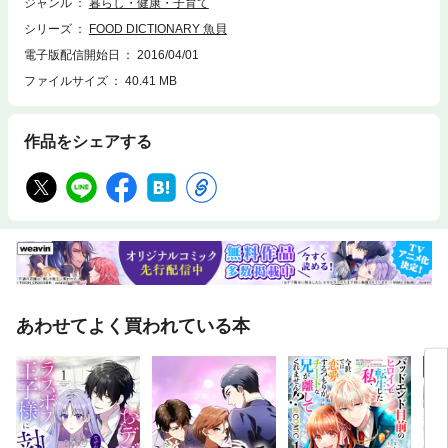
た。※電子版には、表紙画像や目次に掲載されている一部の記事、画像、
ジャンル
暮らし・健康・子育て
広告、付録が含まれていない場合がありますので、ご了承ください。
シリーズ
FOOD DICTIONARY 魚貝
電子版配信開始日
2016/04/01
ファイルサイズ
40.41 MB
作品をシェアする
あわせてよく買われている本