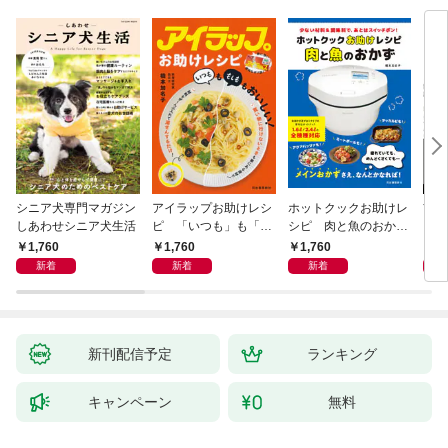
シニア犬専門マガジン
アイラップお助けレシ
ホットクックお助けレ
首
しあわせシニア犬生活
ピ 「いつも」も「も
シピ 肉と魚のおか
ヨガ
しも」もおいしい！
ず 少ない材料＆調味
ラと
1,760
1,760
1,760
1,
料で、あとはスイッチ
リー
新着
新着
新着
ポン！
昇と
新刊配信予定
ランキング
キャンペーン
無料