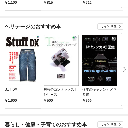
1,100
815
712
1,
ヘリテージのおすすめ本
もっと見る
Stuff DX
魅惑のコンタックスT
往年のキャノンカメラ
とこ
シリーズ
図鑑
1,600
500
500
5
暮らし・健康・子育てのおすすめ本
もっと見る