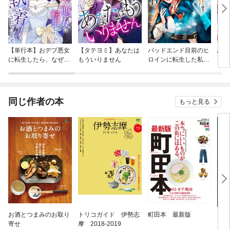
【単行本】おデブ悪女
【タテヨミ】あなたは
バッドエンド目前のヒ
結界
に転生したら、なぜか
もういりません
ロインに転生した私、
ラスボス王子様に執着
今世では恋愛するつも
されています
りがチートな兄が離し
てくれません！？@C
OMIC
同じ作者の本
もっと見る
お酒とつまみのお取り
トリコガイド 伊勢志
町田本 最新版
自家
寄せ
摩 2018-2019