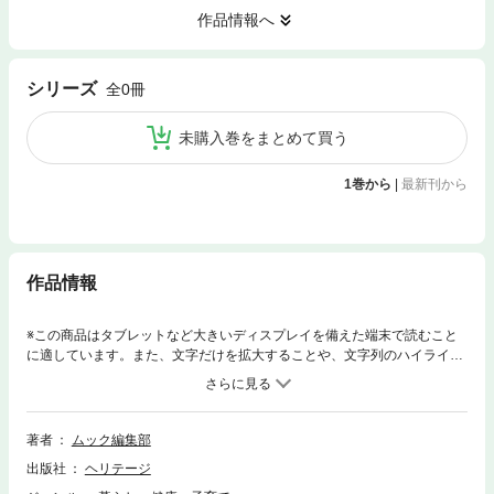
作品情報へ
シリーズ
全0冊
未購入巻をまとめて買う
1巻から
|
最新刊から
作品情報
※この商品はタブレットなど大きいディスプレイを備えた端末で読むこと
に適しています。また、文字だけを拡大することや、文字列のハイライ
ト、検索、辞書の参照、引用などの機能が使用できません。食に関する知
識と、プロが教える実用的なテクニックを徹底的に詰め込んだシリーズ
「FOOD DICTIONARY」は、寿司、日本酒、日本茶、魚貝など、常に人気
の高い食コンテンツをワンテーマで続々刊行。「魚貝」では、通常流通す
著者
ムック編集部
る魚・貝・甲殻類・烏賊などのさばき方や旬の情報、調理法を詳細に紹
出版社
ヘリテージ
介。ほか、貝好きにたまらないマニアックコンテンツも豊富に掲載しまし