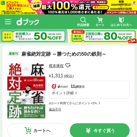
作品検索
カート
はじめての方へ
麻雀絶対定跡 ～勝つための50の鉄則～
最新刊
梶本琢程
1,311
(税込)
11
pt
獲得
ポイント詳細
dカード利用でさらにポイント+2%
返品不可
カートへ
今すぐ買う