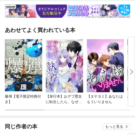
あわせてよく買われている本
爆弾【電子限定特典付
【単行本】おデブ悪女
【タテヨミ】あなたは
結界
き】
に転生したら、なぜか
もういりません
ラスボス王子様に執着
されています
同じ作者の本
もっと見る