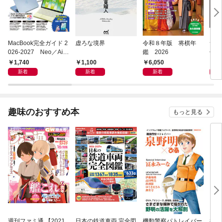
MacBook完全ガイド 2
虚ろな境界
令和８年版 将棋年
つく
026-2027 Neo／Air
鑑 2026
像生
／Pro対応
1,740
1,100
6,050
4,
新着
新着
新着
趣味のおすすめ本
もっと見る
週刊ファミ通 【2021
日本の鉄道車両 完全図
機動警察パトレイバー
機動