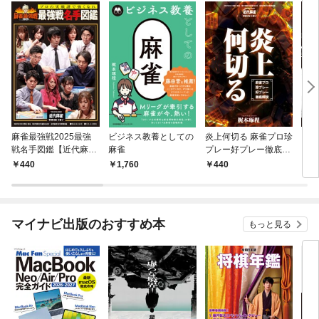
麻雀最強戦2025最強
ビジネス教養としての
炎上何切る 麻雀プロ珍
プロ
戦名手図鑑【近代麻雀
麻雀
プレー好プレー徹底解
【近
付録小冊子シリーズ】
説【近代麻雀付録小冊
シリ
440
1,760
440
4
子シリーズ】
マイナビ出版のおすすめ本
もっと見る