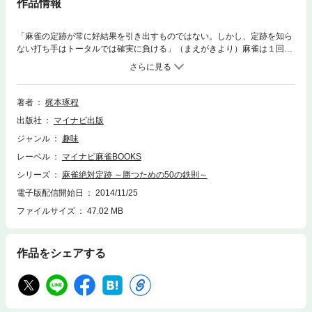
作品情報
「麻雀の定跡が常に好結果を引き出すものではない。しかし、定跡を知ら
ない打ち手はトータルでは確実に負ける」（まえがきより）麻雀は１回１
回の勝負においては偶然が大きく作用するものですが、ゲーム回数を重ね
るごとに実力差が顕著に現れるゲームだといえます。トータル的に見た場
合でも、麻雀に勝つための必勝法（＝十分条件）はいまだに発見されてい
ませんが、勝つための必要条件は確実に存在します。それが麻雀の定跡と
著者
梶本琢程
呼ばれるものです。本書は「かじやん」のニックネームでおなじみの梶本
出版社
マイナビ出版
琢程プロが、麻雀で勝つための50の必要条件＝「絶対定跡」について、丁
寧かつ詳細に解説したものです。序盤、手作り、ドラとリーチ、押し引
ジャンル
趣味
き、ゲーム回し。初級者を脱し、中級以上の打ち手になるための知識がこ
レーベル
マイナビ麻雀BOOKS
の一冊に収録されています。最近なかなか麻雀で勝てない、と思っている
方はまずこの本から始めてみるのがよいのではないでしょうか。初級者の
シリーズ
麻雀絶対定跡 ～勝つための50の鉄則～
方はこれまで知らなかった手順を学ぶために、中級以上の方は知っていた
電子版配信開始日
2014/11/25
定跡を確認し、改めて基本を見つめなおすために、非常に有用な内容とな
ファイルサイズ
47.02 MB
っています。かじやんが贈る、麻雀基本戦術書の決定版。雀力アップを目
指す全ての方に読んでいただきたい一冊です。≪CONTENTS≫第1章：序
盤の定跡／第2章：手作りの定跡／第3章：ドラとリーチの定跡／第4章：
押し引きの定跡／第5章：ゲーム回しの定跡
作品をシェアする