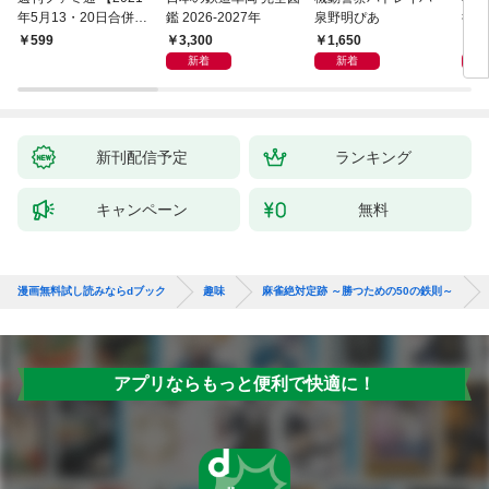
年5月13・20日合併
鑑 2026-2027年
泉野明ぴあ
後藤
号】
3,300
1,650
1,
599
新着
新着
新刊配信予定
ランキング
キャンペーン
無料
漫画無料試し読みならdブック
趣味
麻雀絶対定跡 ～勝つための50の鉄則～
アプリならもっと便利で快適に！