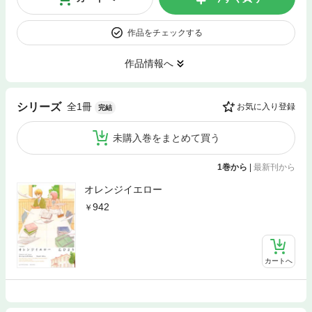
作品をチェックする
作品情報へ
全1冊
シリーズ
お気に入り登録
完結
未購入巻をまとめて買う
1巻から
|
最新刊から
オレンジイエロー
942
カートへ