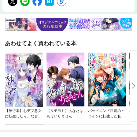
あわせてよく買われている本
【単行本】おデブ悪女
【タテヨミ】あなたは
バッドエンド目前のヒ
結界
に転生したら、なぜか
もういりません
ロインに転生した私、
ラスボス王子様に執着
今世では恋愛するつも
されています
りがチートな兄が離し
てくれません！？@C