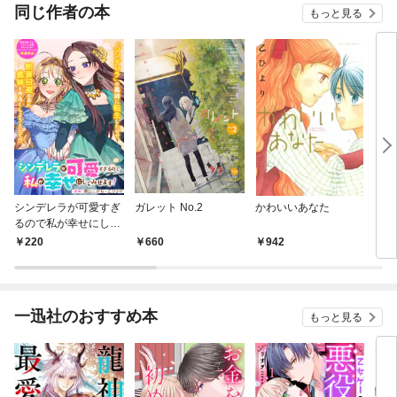
OMIC
同じ作者の本
もっと見る
シンデレラが可愛すぎ
ガレット No.2
かわいいあなた
クロ
るので私が幸せにして
みせます！
220
660
942
9
一迅社のおすすめ本
もっと見る