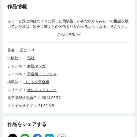
作品情報
みゅーと淳は姉妹のように育った幼馴染。小さな頃からみゅーの世話を焼
いていた淳は、次第に彼女との関係を計りかねるようになる。そんな折、
二人の関係を面白がる文芸部の先輩は、淳にとある助言を託すが…？ ここ
でしか読めない短編も収録!! 百合の俊英が描く思春期ラブ★
著者
乙ひより
出版社
一迅社
ジャンル
女性マンガ
レーベル
百合姫コミックス
掲載誌
コミック百合姫
シリーズ
オレンジイエロー
電子版配信開始日
2014/05/12
ファイルサイズ
21.62 MB
作品をシェアする