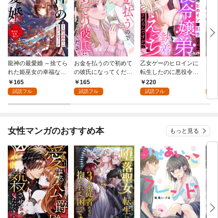
龍神の最愛婚 ～捨てら
お金を払うので初めて
乙女ゲーのヒロインに
こど
れた姫巫女の幸福な嫁
の彼氏になってくださ
転生したのに悪役令嬢
た令
入り～: 1
い: 1
の弟（攻略対象外）に
者に
165
165
220
1
執着えっちされるんで
試読フル
試読フル
試読フル
試
すが！？: 1
女性マンガのおすすめ本
もっと見る