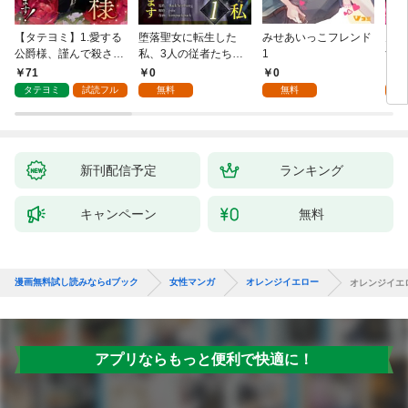
【タテヨミ】1.愛する
堕落聖女に転生した
みせあいっこフレンド
火の
公爵様、謹んで殺させ
私、3人の従者たちに
1
すが
ていただきます！
抱かれて困ってます 第
嫁と
71
0
0
2
1話
ます
タテヨミ
試読フル
無料
無料
試
新刊配信予定
ランキング
キャンペーン
無料
漫画無料試し読みならdブック
女性マンガ
オレンジイエロー
オレンジイエ
アプリならもっと便利で快適に！