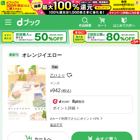
作品検索
カート
はじめての方へ
オレンジイエロー
最新刊
完結
乙ひより
マンガ
942
(税込)
8
pt
獲得
ポイント詳細
dカード利用でさらにポイント+2%
返品不可
カートへ
今すぐ買う