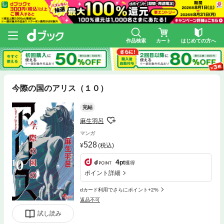
作品検索
カート
はじめての方へ
今際の国のアリス（１０）
完結
麻生羽呂
マンガ
528
(税込)
4
pt
獲得
ポイント詳細
dカード利用でさらにポイント+2%
返品不可
試し読み