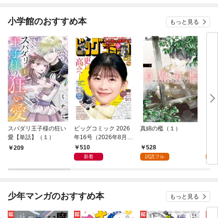
小学館のおすすめ本
もっと見る
スパダリ王子様の狂い
ビッグコミック 2026
真綿の檻（１）
こん
愛【単話】（１）
年16号（2026年8月7
（１
日発売）
510
528
5
209
新着
試読フル
試
少年マンガのおすすめ本
もっと見る