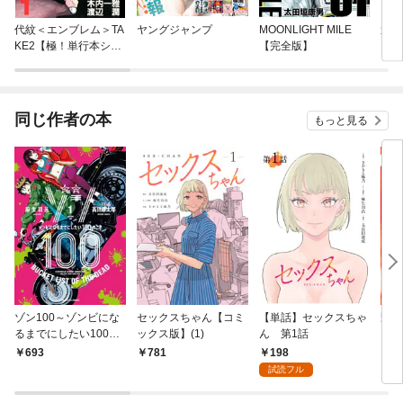
代紋＜エンブレム＞TA
ヤングジャンプ
MOONLIGHT MILE
週刊
KE2【極！単行本シリ
【完全版】
ーズ】
同じ作者の本
もっと見る
ゾン100～ゾンビにな
セックスちゃん【コミ
【単話】セックスちゃ
野湯
るまでにしたい100の
ックス版】(1)
ん 第1話
こと～（１）
198
693
781
6
試読フル