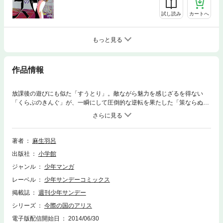
試し読み
カートへ
もっと見る
作品情報
放課後の遊びにも似た「すうとり」。敵ながら魅力を感じざるを得ない
「くらぶのきんぐ」が、一瞬にして圧倒的な逆転を果たした「策ならぬ
策」とは？ 絶望的な点差を覆すためにアリスが発する言葉は？ 文字通
り「ねくすとすてぇじ」な勝負に、活路はあまりに細すぎる―――会場か
ら脱出するだけの「かんたんなげぇむ」を描いた特別編4も完全収録。
著者
麻生羽呂
出版社
小学館
ジャンル
少年マンガ
レーベル
少年サンデーコミックス
掲載誌
週刊少年サンデー
シリーズ
今際の国のアリス
電子版配信開始日
2014/06/30