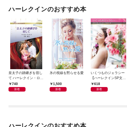
ハーレクインのおすすめ本
皇太子の跡継ぎを宿し
氷の視線を黙らせる愛
いくつものジェラシー
て ハーレクイン・ロマ
【ハーレクインSP文庫
ンス～純潔のシンデレ
版】
740
1,500
618
ラ～
新着
新着
新着
ハーレクインのおすすめ本