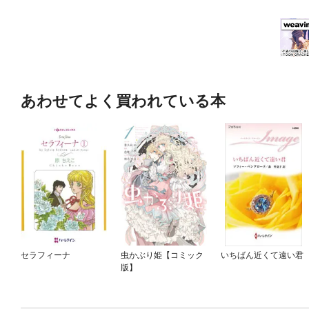
あわせてよく買われている本
セラフィーナ
虫かぶり姫【コミック
いちばん近くて遠い君
版】