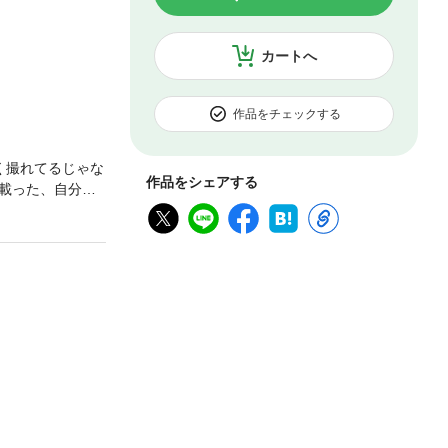
カートへ
作品をチェックする
く撮れてるじゃな
作品をシェアする
載った、自分た
いえる。アリス
えていなかっ
の写真が載って
ば、会社には大
ぐにでも連絡し
あいを禁じられ
連絡をとるべき