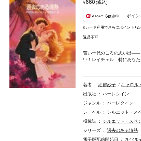
660
(税込)
ポイン
6
pt
獲得
dカード利用でさらにポイント+2
返品不可
苦い十代のころの思い出――
い！レイチェル、特にあなた
ちの不動産会社の記事をのぞ
はご機嫌の様子で、声に出し
た。同じページにある、別の
著者
細郷妙子
キャロル
いた。記事は、彼が今度は大
きな利益となる。十代のころ
出版社
ハーレクイン
て、仕事の話を持ちかけたか
ジャンル
ハーレクイン
た、苦い思い出があった。彼
レーベル
シルエット・ス
か、ためらいを感じてしまう
掲載誌
シルエット・スペ
シリーズ
過去のある情熱
電子版配信開始日
2014/05