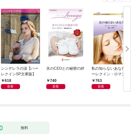
シンデレラの涙【ハー
氷のCEOとの秘密の絆
私の知らないあなた ハ
レクインSP文庫版】
ーレクイン・ロマンス
～伝説の名作選～【ハ
618
740
763
ーレクイン・ロマンス
新着
新着
新着
版】
無料