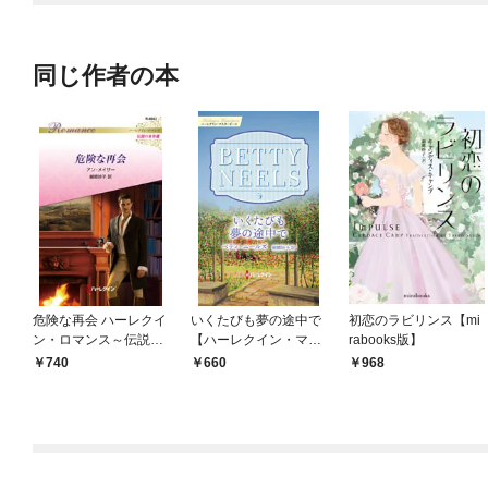
同じ作者の本
危険な再会 ハーレクイ
いくたびも夢の途中で
初恋のラビリンス【mi
ン・ロマンス～伝説の
【ハーレクイン・マス
rabooks版】
名作選～
ターピース版】
740
660
968