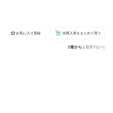
お気に入り登録
未購入巻をまとめて買う
1巻から
|
最新刊から