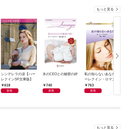
もっと見る
シンデレラの涙【ハー
氷のCEOとの秘密の絆
私の知らないあなた ハ
レクインSP文庫版】
ーレクイン・ロマンス
～伝説の名作選～【ハ
618
740
763
ーレクイン・ロマンス
新着
新着
新着
版】
もっと見る