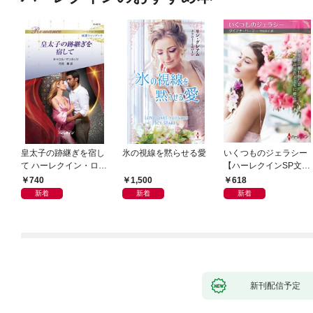
皇太子の跡継ぎを宿し
氷の視線を黙らせる愛
いくつものジェラシー
て ハーレクイン・ロマ
【ハーレクインSP文庫
ンス～純潔のシンデレ
版】
740
1,500
618
ラ～
新着
新着
新着
新刊配信予定