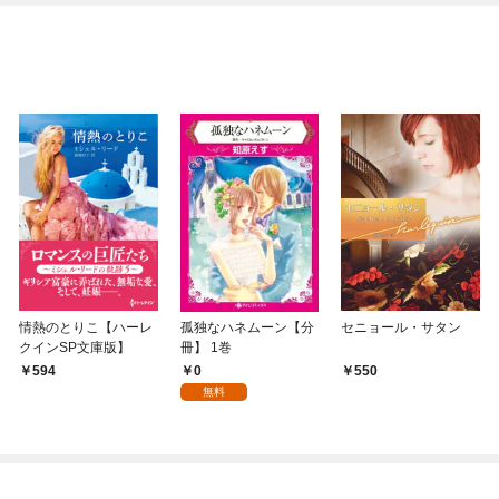
情熱のとりこ【ハーレ
孤独なハネムーン【分
セニョール・サタン
クインSP文庫版】
冊】 1巻
0
594
550
無料