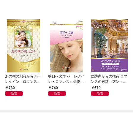
あの朝の別れから ハー
明日への扉 ハーレクイ
侯爵家からの招待 ロマ
レクイン・ロマンス・
ン・ロマンス～伝説の
ンスの殿堂～アン・メ
プレミアム～リン・グ
名作選～【ハーレクイ
イザー名作選 2～【ハ
730
740
679
レアム・ベスト・セレ
ン・ロマンス版】
ーレクインSP文庫版】
新着
新着
新着
クション～【ハーレク
イン・プレゼンツ作家
シリーズ別冊版】