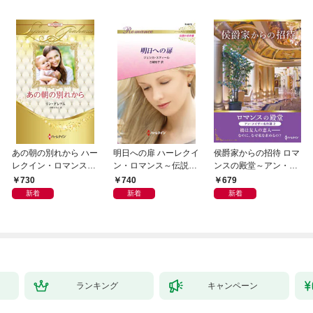
あの朝の別れから ハー
明日への扉 ハーレクイ
侯爵家からの招待 ロマ
レクイン・ロマンス・
ン・ロマンス～伝説の
ンスの殿堂～アン・メ
プレミアム～リン・グ
名作選～【ハーレクイ
イザー名作選 2～【ハ
730
740
679
レアム・ベスト・セレ
ン・ロマンス版】
ーレクインSP文庫版】
新着
新着
新着
クション～【ハーレク
イン・プレゼンツ作家
シリーズ別冊版】
ランキング
キャンペーン