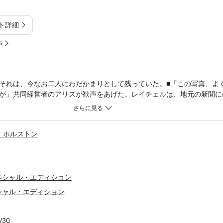
ト詳細
%
それは、今なお二人にわだかまりとして残っていた。■「この写真、よ
が」共同経営者のアリスが歓声をあげた。レイチェルは、地元の新聞に
きこんだ。女性ばかりの三人で始めた会社のすべりだしとしては順調と
て記事を読み始めた。しかし、レイチェルの耳には、その声はもう聞こ
記事に気をとられていたのだ。そこには、開発業者として成功したリー
・ホルストン
規模な分譲住宅を建設中だと伝えていた。その住宅の販売を担当できれ
、リーは父の薬局でアルバイトをしていたことがある。レイチェルはす
った。だが、二人の間には、その十代のころ、彼女の両親によってつき
女はリーのことを思うと、今でも心が乱れるのにとまどいながら、彼に
ペシャル・エディション
のだった。
シャル・エディション
/30