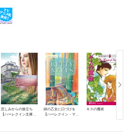
悲しみからの旅立ち
緑の乙女に口づけを
キスの魔術
【ハーレクイン文庫
【ハーレクイン・マス
版】
ターピース版】