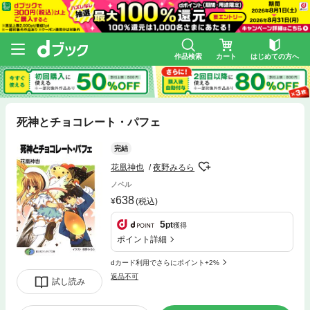
作品検索
カート
はじめての方へ
死神とチョコレート・パフェ
完結
花凰神也
夜野みるら
ノベル
638
(税込)
5
pt
獲得
ポイント詳細
dカード利用でさらにポイント+2%
返品不可
試し読み