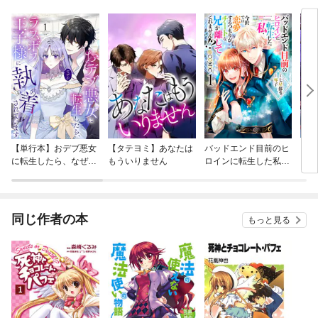
【単行本】おデブ悪女
【タテヨミ】あなたは
バッドエンド目前のヒ
【タ
に転生したら、なぜか
もういりません
ロインに転生した私、
リ〜
ラスボス王子様に執着
今世では恋愛するつも
されています
りがチートな兄が離し
てくれません！？@C
OMIC
同じ作者の本
もっと見る