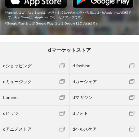
Appleのロゴ、App Storeは、米国もしくはその他の国や地域におけるApple Inc.の商標で
す。App Storeは、Apple Inc.のサービスマークです。
Google Play および Google Play ロゴは Google LLC の商標です。
dマーケットストア
dショッピング
d fashion
dミュージック
dカーシェア
Lemino
dマガジン
dヒッツ
dフォト
dアニメストア
dヘルスケア