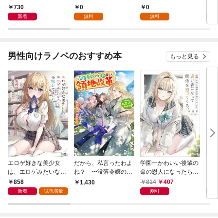
月号
730
0
0
7
新着
無料
無料
試
男性向けラノベのおすすめ本
もっと見る
エロゲ好きな美少女
だから、私言ったわよ
学園一かわいい後輩の
くた
は、エロゲみたいなこ
ね？ 〜没落令嬢の案
命の恩人になったら、
ども
と全部シてほしい【電
外楽しい領地改革〜
通い妻になって関係を
858
814
407
8
1,430
子ＳＳ特典付き】
迫ってくる。
新着
試読増量
割引