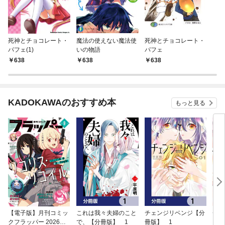
死神とチョコレート・
魔法の使えない魔法使
死神とチョコレート・
パフェ(1)
いの物語
パフェ
638
638
638
KADOKAWAのおすすめ本
もっと見る
【電子版】月刊コミッ
これは我々夫婦のこと
チェンジリベンジ【分
チェ
クフラッパー 2026年9
で、【分冊版】 1
冊版】 1