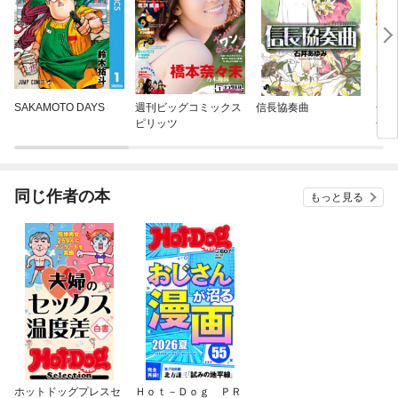
SAKAMOTO DAYS
週刊ビッグコミックス
信長協奏曲
金色
ピリッツ
全版
同じ作者の本
もっと見る
ホットドッグプレスセ
Ｈｏｔ－Ｄｏｇ ＰＲ