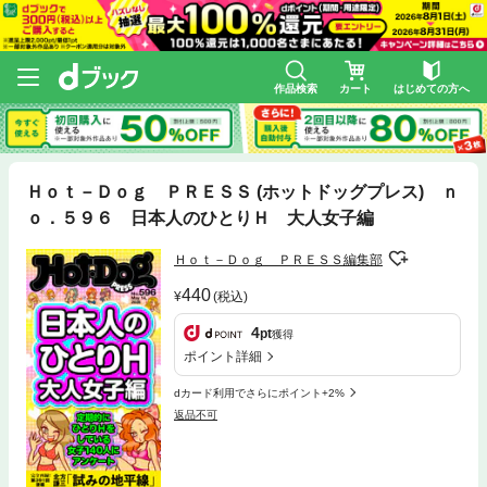
作品検索
カート
はじめての方へ
Ｈｏｔ－Ｄｏｇ ＰＲＥＳＳ (ホットドッグプレス) ｎ
ｏ．５９６ 日本人のひとりＨ 大人女子編
Ｈｏｔ－Ｄｏｇ ＰＲＥＳＳ編集部
440
(税込)
4
pt
獲得
ポイント詳細
dカード利用でさらにポイント+2%
返品不可