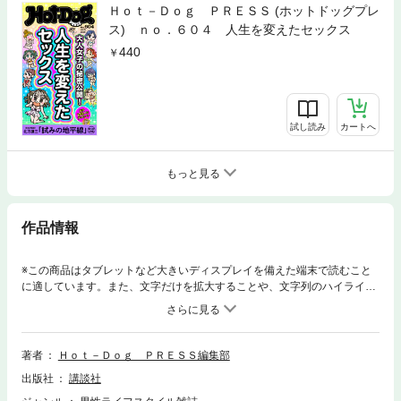
Ｈｏｔ－Ｄｏｇ ＰＲＥＳＳ (ホットドッグプレ
ス) ｎｏ．６０４ 人生を変えたセックス
440
試し読み
カートへ
もっと見る
作品情報
※この商品はタブレットなど大きいディスプレイを備えた端末で読むこと
に適しています。また、文字だけを拡大することや、文字列のハイライ
ト、検索、辞書の参照、引用などの機能が使用できません。40オヤジと大
人女子のための本音マガジン！ 特集は「日本人のひとりH 大人女子
編」。大人女子たちに、ひとりHについて徹底リサーチ！ 大人のおもち
ゃ、AV使用の実態から頻度まで次々と、明かされるひとりHの実態をレポ
著者
Ｈｏｔ－Ｄｏｇ ＰＲＥＳＳ編集部
ートする。
出版社
講談社