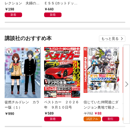
レクション 夫婦のセ
ＥＳＳ (ホットドッグ
ックス温度差白書
プレス) ｎｏ．６０
198
440
「大人のセックス白
７ おじさんが沼る漫
新着
新着
書」シリーズ ｎｏ．
画５５ ２０２６夏
６０６
講談社のおすすめ本
もっと見る
徒然チルドレン カラ
ベストカー ２０２６
信じていた仲間達にダ
魔女
ー版（１）
年 ９月１０日号
ンジョン奥地で殺され
かけたがギフト『無限
589
792
88
7
990
ガチャ』でレベル９９
新着
試読フル
割引
試
９９の仲間達を手に入
れて元パーティーメン