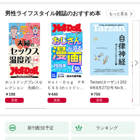
バーと世界に復讐＆
『ざまぁ！』します！
男性ライフスタイル雑誌のおすすめ本
もっと見る
（１）
ホットドッグプレスセ
Ｈｏｔ－Ｄｏｇ ＰＲ
Tarzan(ターザン) 202
日経
レクション 夫婦のセ
ＥＳＳ (ホットドッグ
6年8月27日号 No.931
年9
ックス温度差白書
プレス) ｎｏ．６０
[自律神経ゆったりメン
198
440
750
7
「大人のセックス白
７ おじさんが沼る漫
テナンス術]
新着
新着
新着
書」シリーズ ｎｏ．
画５５ ２０２６夏
６０６
新刊配信予定
ランキング