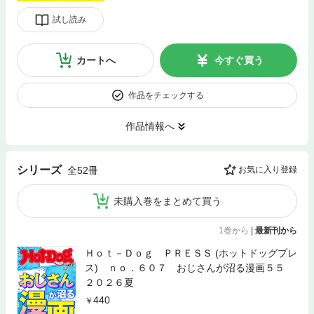
試し読み
カートへ
今すぐ買う
作品をチェックする
作品情報へ
シリーズ
全52冊
お気に入り登録
未購入巻をまとめて買う
1巻から
|
最新刊から
Ｈｏｔ－Ｄｏｇ ＰＲＥＳＳ (ホットドッグプレ
ス) ｎｏ．６０７ おじさんが沼る漫画５５
２０２６夏
440