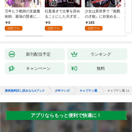
万年ヒラ教師の支援魔
社畜過ぎて仕事を辞め
少女は異世界で『殺戮
魔王
術師、最強の賢者にな
ることにした天才宮廷
の才能』に目覚める
者パ
る～不人気の支援魔術
魔術師～辺境の地でス
(話売り) #1
やっ
0
0
165
2
師は給料泥棒だと魔術
ローライフを夢見る
試読フル
試読フル
試読フル
大学をクビになった
が、不届き者を倒して
が、出世した元教え子
いたら『最果ての魔
たちのおかげで何も困
女』と呼ばれるように
らない件～ 第1話
なる～ 第1話
新刊配信予定
ランキング
キャンペーン
無料
漫画無料試し読みならdブック
少年マンガ
キャプテン翼
キャプテン翼 14
アプリならもっと便利で快適に！