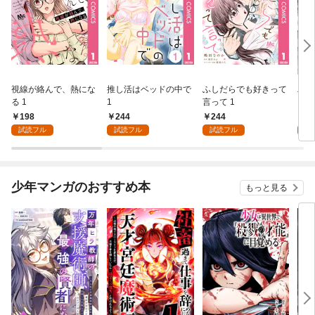
視線が絡んで、熱にな
推し活はベッドの中で
ふしだらでも好きって
パー
る 1
1
言って 1
ーシ
198
244
244
1
試読フル
試読フル
試読フル
試
少年マンガのおすすめ本
もっと見る