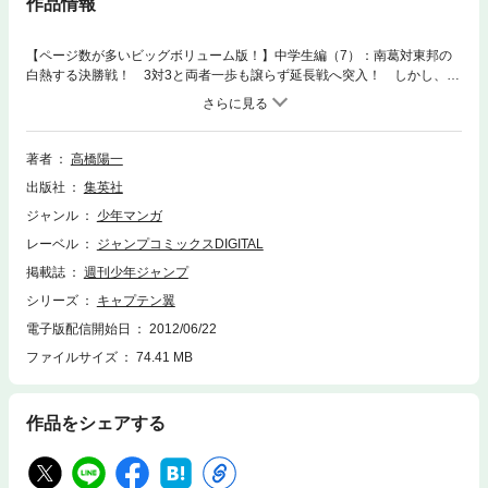
作品情報
【ページ数が多いビッグボリューム版！】中学生編（7）：南葛対東邦の
白熱する決勝戦！ 3対3と両者一歩も譲らず延長戦へ突入！ しかし、傷
が悪化した翼にドクターストップが…！ 日向との決着がつかぬまま、翼
は戦場から去ってしまうのか!?
著者
高橋陽一
出版社
集英社
ジャンル
少年マンガ
レーベル
ジャンプコミックスDIGITAL
掲載誌
週刊少年ジャンプ
シリーズ
キャプテン翼
電子版配信開始日
2012/06/22
ファイルサイズ
74.41 MB
作品をシェアする