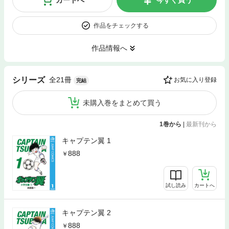
カートへ
今すぐ買う
作品をチェックする
作品情報へ
全21冊
シリーズ
お気に入り登録
完結
未購入巻をまとめて買う
1巻から
|
最新刊から
キャプテン翼 1
888
試し読み
カートへ
キャプテン翼 2
888