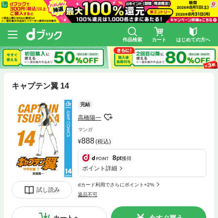
作品検索
カート
はじめての方へ
キャプテン翼 14
完結
高橋陽一
マンガ
888
(税込)
8
pt
獲得
ポイント詳細
dカード利用でさらにポイント+2%
試し読み
返品不可