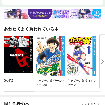
あわせてよく買われている本
GANTZ
キャプテン翼 ワールド
キャプテン翼 ライジン
美悪
ユース編
グサン
同じ作者の本
もっと見る