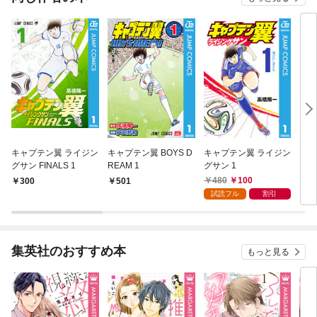
キャプテン翼 ライジン
キャプテン翼 BOYS D
キャプテン翼 ライジン
キャ
グサン FINALS 1
REAM 1
グサン 1
ES 
480
100
300
501
4
試読フル
割引
集英社のおすすめ本
もっと見る