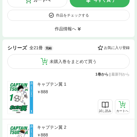
カートへ
今すぐ買う
作品をチェックする
作品情報へ
全21冊
シリーズ
お気に入り登録
完結
未購入巻をまとめて買う
1巻から
|
最新刊から
キャプテン翼 1
888
試し読み
カートへ
キャプテン翼 2
888