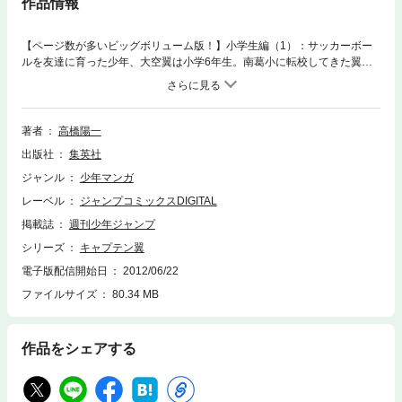
作品情報
【ページ数が多いビッグボリューム版！】小学生編（1）：サッカーボー
ルを友達に育った少年、大空翼は小学6年生。南葛小に転校してきた翼
は、修哲小の天才GK・若林源三と出会う。翼は若林に勝負を挑むが、決
着は両校の対抗戦でつける事に!!
著者
高橋陽一
出版社
集英社
ジャンル
少年マンガ
レーベル
ジャンプコミックスDIGITAL
掲載誌
週刊少年ジャンプ
シリーズ
キャプテン翼
電子版配信開始日
2012/06/22
ファイルサイズ
80.34 MB
作品をシェアする