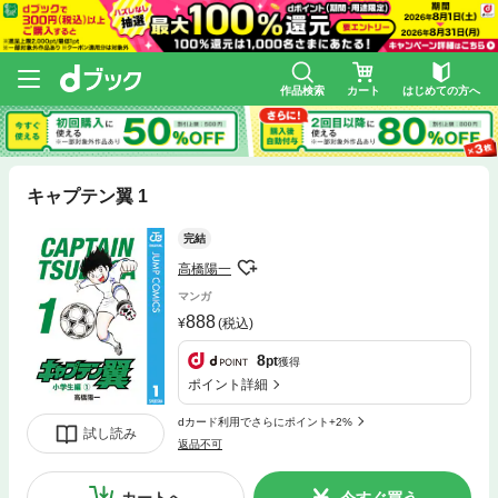
作品検索
カート
はじめての方へ
キャプテン翼 1
完結
高橋陽一
マンガ
888
(税込)
8
pt
獲得
ポイント詳細
dカード利用でさらにポイント+2%
試し読み
返品不可