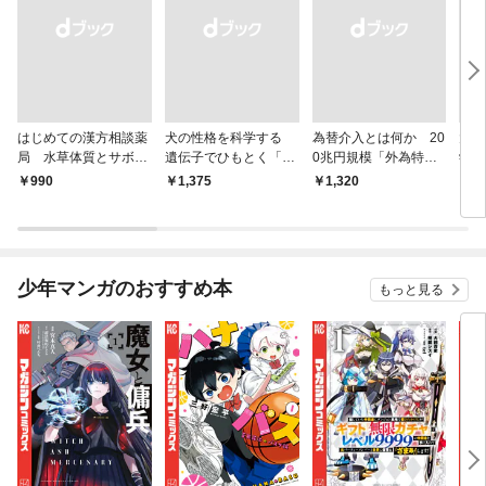
はじめての漢方相談薬
犬の性格を科学する
為替介入とは何か 20
大江
局 水草体質とサボテ
遺伝子でひもとく「最
0兆円規模「外為特
学と
ン体質
良の友」の進化
会」が生まれた謎
から
￥990
￥1,375
￥1,320
￥1,
少年マンガのおすすめ本
もっと見る