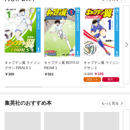
キャプテン翼 ライジン
キャプテン翼 BOYS D
キャプテン翼 ライジン
キャ
グサン FINALS 1
REAM 1
グサン 1
ES 
480
100
300
501
4
試読フル
割引
集英社のおすすめ本
もっと見る