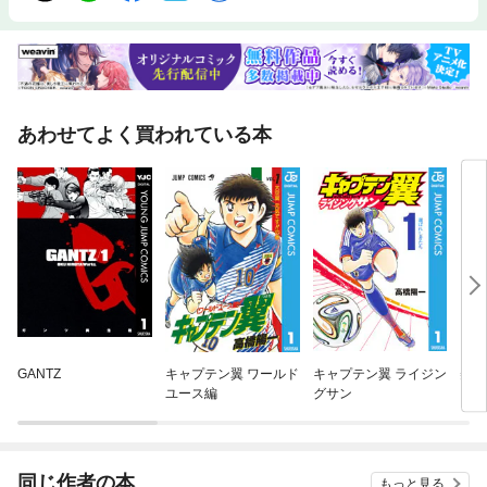
あわせてよく買われている本
GANTZ
キャプテン翼 ワールド
キャプテン翼 ライジン
美悪
ユース編
グサン
同じ作者の本
もっと見る