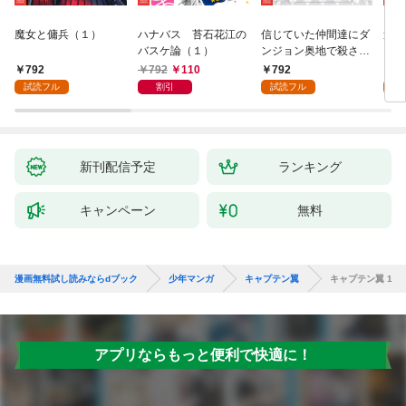
魔女と傭兵（１）
ハナバス 苔石花江の
信じていた仲間達にダ
追放
バスケ論（１）
ンジョン奥地で殺され
『自
かけたがギフト『無限
領地
792
792
110
792
7
ガチャ』でレベル９９
強の
試読フル
割引
試読フル
試
９９の仲間達を手に入
～最
れて元パーティーメン
で始
バーと世界に復讐＆
拓ス
『ざまぁ！』します！
（１
（１）
新刊配信予定
ランキング
キャンペーン
無料
漫画無料試し読みならdブック
少年マンガ
キャプテン翼
キャプテン翼 1
アプリならもっと便利で快適に！