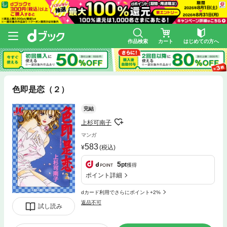
作品検索
カート
はじめての方へ
色即是恋（２）
完結
上杉可南子
マンガ
583
(税込)
5
pt
獲得
ポイント詳細
dカード利用でさらにポイント+2%
返品不可
試し読み