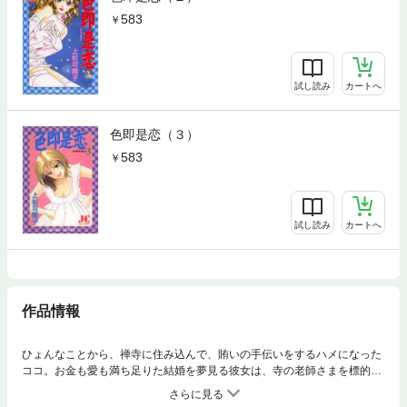
583
試し読み
カートへ
色即是恋（３）
583
試し読み
カートへ
作品情報
ひょんなことから、禅寺に住み込んで、賄いの手伝いをするハメになった
ココ。お金も愛も満ち足りた結婚を夢見る彼女は、寺の老師さまを標的に
定めるが、修行僧・瑞岳にコキ使われる毎日。ある日、寺を座禅会の一行
が訪れる。そのなかには瑞岳の婚約者の姿が！ココはふたりの逢瀬を垣間