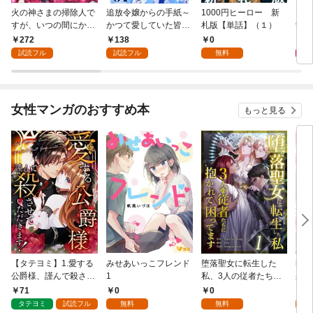
火の神さまの掃除人で
追放令嬢からの手紙～
1000円ヒーロー 新
DIM
すが、いつの間にか花
かつて愛していた皆さ
札版【単話】（１）
9.
嫁として溺愛されてい
まへ 私のことなどお忘
272
138
0
8
ます【単話】（１）
れですか？～【単話】
試読フル
試読フル
無料
（１）
女性マンガのおすすめ本
もっと見る
【タテヨミ】1.愛する
みせあいっこフレンド
堕落聖女に転生した
授か
公爵様、謹んで殺させ
1
私、3人の従者たちに
身籠
ていただきます！
抱かれて困ってます 第
して
71
0
0
2
1話
タテヨミ
試読フル
無料
無料
試