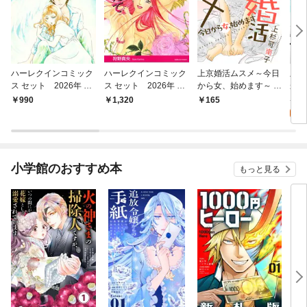
ハーレクインコミック
ハーレクインコミック
上京婚活ムスメ～今日
上京
ス セット 2026年 vo
ス セット 2026年 vo
から女、始めます～ 分
から
l.798
l.845
冊版 1
4
990
1,320
165
試
小学館のおすすめ本
もっと見る