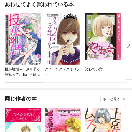
あわせてよく買われている本
授か離婚～一刻も早く
クイーンズ・クオリテ
笑わない女
かろ
身籠って、私から解放
ィ
してさしあげます！
同じ作者の本
もっと見る