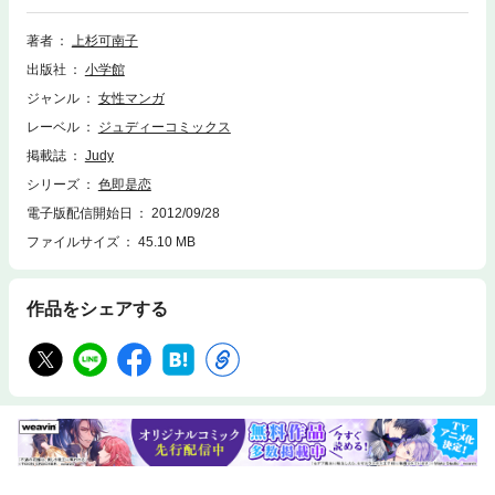
見てしまうが…！？
著者
上杉可南子
出版社
小学館
ジャンル
女性マンガ
レーベル
ジュディーコミックス
掲載誌
Judy
シリーズ
色即是恋
電子版配信開始日
2012/09/28
ファイルサイズ
45.10 MB
作品をシェアする