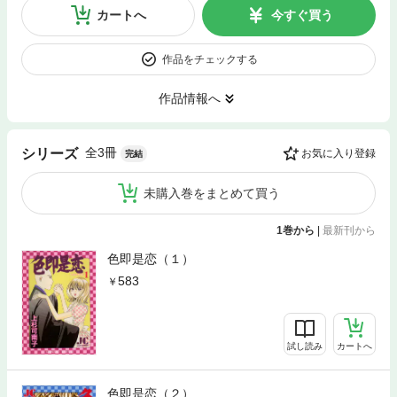
カートへ
今すぐ買う
作品をチェックする
作品情報へ
全3冊
シリーズ
お気に入り登録
完結
未購入巻をまとめて買う
1巻から
|
最新刊から
色即是恋（１）
583
試し読み
カートへ
色即是恋（２）