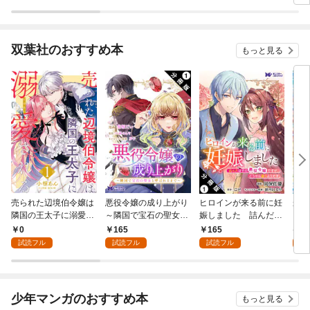
双葉社のおすすめ本
もっと見る
売られた辺境伯令嬢は
悪役令嬢の成り上がり
ヒロインが来る前に妊
かた
隣国の王太子に溺愛さ
～隣国で宝石の聖女と
娠しました 詰んだは
る理
れる 1
呼ばれるまで～（コミ
ずの悪役令嬢ですが、
0
165
165
9
ック） 分冊版 1
どうやら違うようです
試読フル
試読フル
試読フル
試
（コミック） 分冊版 1
少年マンガのおすすめ本
もっと見る