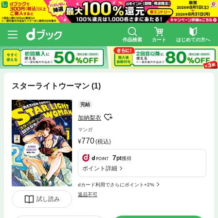
作品検索
カート
はじめての方へ
スターライトウーマン (1)
完結
加納梨衣
マンガ
770
(税込)
7
pt
獲得
ポイント詳細
dカード利用でさらにポイント+2%
返品不可
試し読み