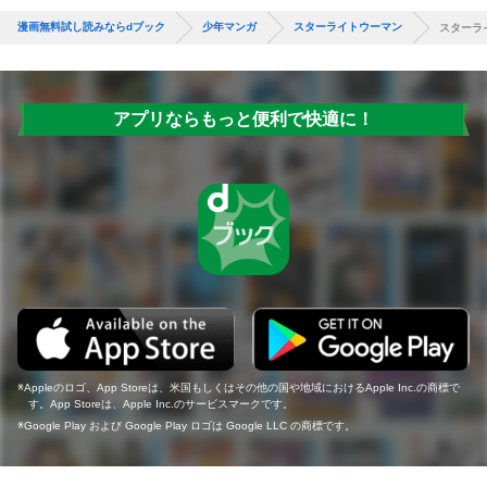
漫画無料試し読みならdブック
少年マンガ
スターライトウーマン
スターライ
アプリならもっと便利で快適に！
Appleのロゴ、App Storeは、米国もしくはその他の国や地域におけるApple Inc.の商標で
す。App Storeは、Apple Inc.のサービスマークです。
Google Play および Google Play ロゴは Google LLC の商標です。