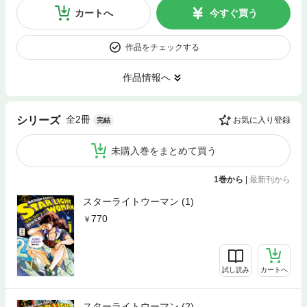
カートへ
今すぐ買う
作品をチェックする
作品情報へ
全2冊
シリーズ
お気に入り登録
完結
未購入巻をまとめて買う
1巻から
|
最新刊から
スターライトウーマン (1)
770
試し読み
カートへ
スターライトウーマン (2)