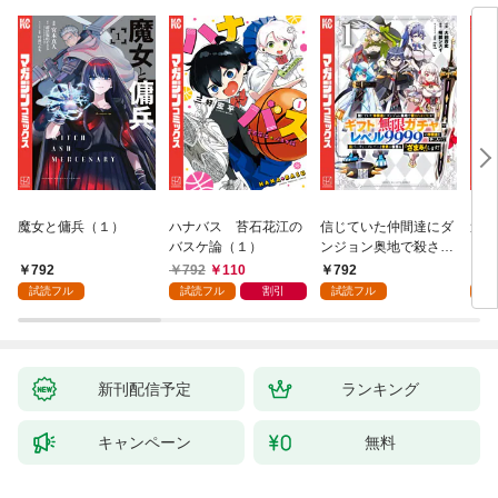
魔女と傭兵（１）
ハナバス 苔石花江の
信じていた仲間達にダ
追放
バスケ論（１）
ンジョン奥地で殺され
『自
かけたがギフト『無限
領地
792
792
110
792
7
ガチャ』でレベル９９
強の
試読フル
試読フル
割引
試読フル
試
９９の仲間達を手に入
～最
れて元パーティーメン
で始
バーと世界に復讐＆
拓ス
『ざまぁ！』します！
（１
（１）
新刊配信予定
ランキング
キャンペーン
無料