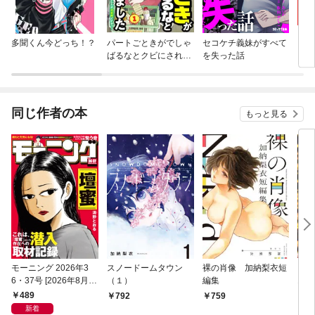
多聞くん今どっち！？
パートごときがでしゃ
セコケチ義妹がすべて
カッ
ばるなとクビにされま
を失った話
した～このスーパー、
私達で回してましたが
大丈夫ですか？～【単
話】
同じ作者の本
もっと見る
モーニング 2026年3
スノードームタウン
裸の肖像 加納梨衣短
ビッ
6・37号 [2026年8月6
（１）
編集
オー
日発売]
（2
489
792
759
4
売）
新着