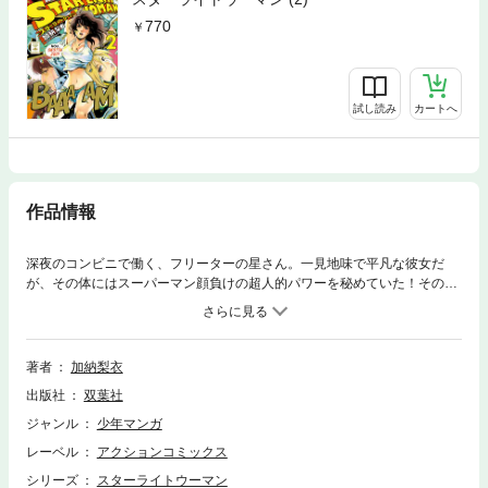
770
試し読み
カートへ
作品情報
深夜のコンビニで働く、フリーターの星さん。一見地味で平凡な彼女だ
が、その体にはスーパーマン顔負けの超人的パワーを秘めていた！その気
になれば、世界を救うことも滅ぼすことも出来る彼女が律儀にシフトを守
る理由はいったい…？
著者
加納梨衣
出版社
双葉社
ジャンル
少年マンガ
レーベル
アクションコミックス
シリーズ
スターライトウーマン