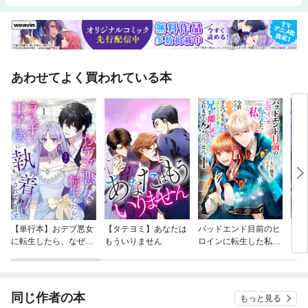
あわせてよく買われている本
【単行本】おデブ悪女
【タテヨミ】あなたは
バッドエンド目前のヒ
【タ
に転生したら、なぜか
もういりません
ロインに転生した私、
リ〜
ラスボス王子様に執着
今世では恋愛するつも
されています
りがチートな兄が離し
てくれません！？@C
OMIC
同じ作者の本
もっと見る