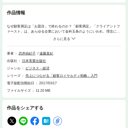
作品情報
なぜ顧客満足は「お題目」で終わるのか？「顧客満足」「クライアントフ
ァースト」は、あらゆる企業において金科玉条のようにいわれ、理念にそ
れを掲げる企業が多い。しかし、実際の現場では企業論理を顧客に押しつ
け、売上のために顧客の感情を犠牲にするようなことが日常茶飯に行われ
ている。なぜなら、顧客志向は収益につながらないからだ。だから、お題
目に終わってしまう。ということは、逆にいえば、顧客志向が収益につな
著者
武井由紀子
遠藤直紀
がれば、理念が実のあるものになるはずだ。本書は、顧客の行動心理を定
出版社
日本実業出版社
量・定性データで分析し、顧客を満足させることが売上に直結するアクシ
ョンを導く７つのステップを徹底解説。「顧客価値の最大化」が「売上の
ジャンル
ビジネス・経済
最大化」へと自然につながるように経営を変革する際の羅針盤となる。顧
シリーズ
売上につながる「顧客ロイヤルティ戦略」入門
客戦略に関心のある経営者、経営企画担当者、事業責任者などに強くおす
すめ。
電子版配信開始日
2017/03/17
ファイルサイズ
11.20 MB
作品をシェアする