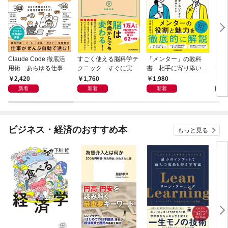
Claude Code 徹底活
すごく使える脳科学テ
「メンター」の教科
「こ
用術 あらゆる仕事が
クニック すぐに実践
書 相手に寄り添いな
で
爆速化する
したくなる
がら成長を後押しする
誰が
2,420
1,760
1,980
1,
育て
新着
新着
新着
ビジネス・経済のおすすめ本
もっと見る