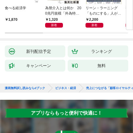
食べる経済学
為替介入とは何か 20
リーン・ラーニング
研究
0兆円規模「外為特
「ものにする」人が自
会」が生まれた謎
然とやっている 最小の
1,320
2,200
5,
1,870
インプットで最大の成
新着
新着
果を得る学習法
新刊配信予定
ランキング
キャンペーン
無料
漫画無料試し読みならdブック
ビジネス・経済
売上につながる「顧客ロイヤルテ
アプリならもっと便利で快適に！