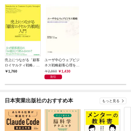
売上につながる「顧客
ユーザ中心ウェブビジ
ロイヤルティ戦略」入
ネス戦略顧客心理をと
門
らえ成果を上げるプロ
2,860
1,430
1,760
セスと理念
割引
日本実業出版社のおすすめ本
もっと見る