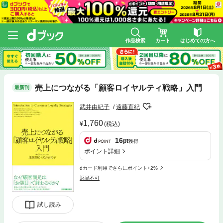
作品検索
カート
はじめての方へ
売上につながる「顧客ロイヤルティ戦略」入門
最新刊
武井由紀子
遠藤直紀
1,760
(税込)
16
pt
獲得
ポイント詳細
dカード利用でさらにポイント+2%
返品不可
試し読み