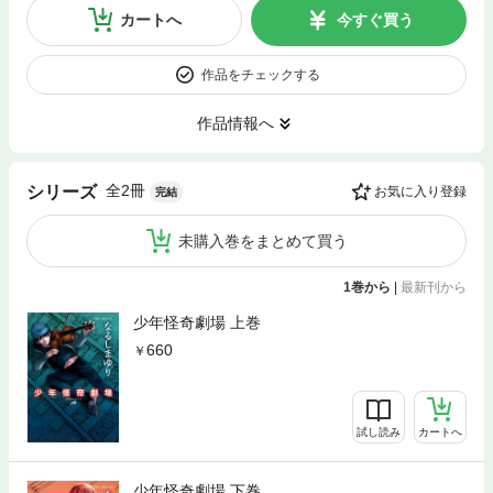
カートへ
今すぐ買う
作品をチェックする
作品情報へ
全2冊
シリーズ
お気に入り登録
完結
未購入巻をまとめて買う
1巻から
|
最新刊から
少年怪奇劇場 上巻
660
試し読み
カートへ
少年怪奇劇場 下巻