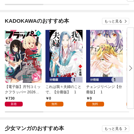
KADOKAWAのおすすめ本
もっと見る
【電子版】月刊コミッ
これは我々夫婦のこと
チェンジリベンジ【分
チェ
クフラッパー 2026年9
で、【分冊版】 1
冊版】 1
月号
730
0
0
7
新着
無料
無料
試
少女マンガのおすすめ本
もっと見る