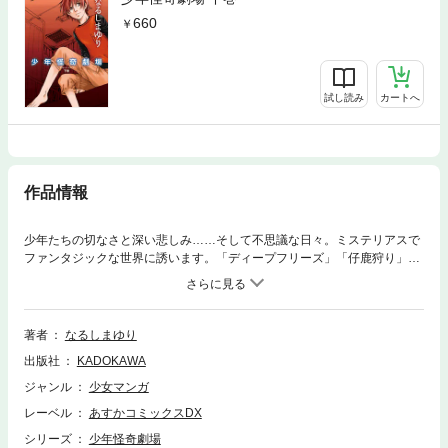
660
試し読み
カートへ
作品情報
少年たちの切なさと深い悲しみ……そして不思議な日々。ミステリアスで
ファンタジックな世界に誘います。「ディープフリーズ」「仔鹿狩り」
「近似死１／２」「彼女の字」「高層階保健室」の５編を収録。
著者
なるしまゆり
出版社
KADOKAWA
ジャンル
少女マンガ
レーベル
あすかコミックスDX
シリーズ
少年怪奇劇場