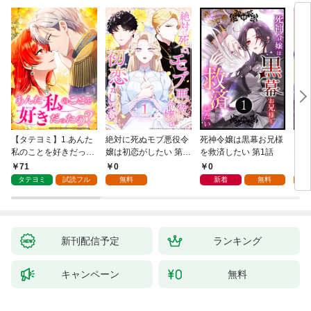
【タテヨミ】1.あんた
絶対に死ぬモブ悪役令
死神令嬢は黒幕お兄様
レベ
私のことを好きだった
嬢は初恋がしたい 第1
を救済したい 第1話
なり
の？
話
71
0
0
0
タテヨミ
試読フル
無料
新着
無料
新刊配信予定
ランキング
キャンペーン
無料