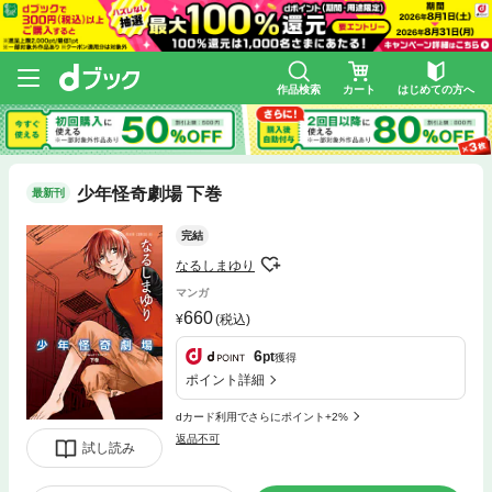
作品検索
カート
はじめての方へ
少年怪奇劇場 下巻
最新刊
完結
なるしまゆり
マンガ
660
(税込)
6
pt
獲得
ポイント詳細
dカード利用でさらにポイント+2%
返品不可
試し読み