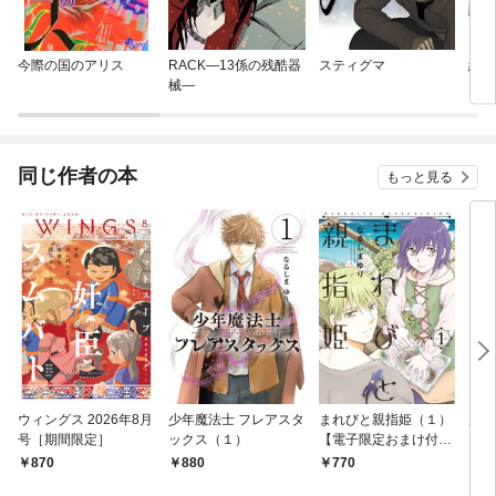
今際の国のアリス
RACK—13係の残酷器
スティグマ
紺田
械—
同じ作者の本
もっと見る
ウィングス 2026年8月
少年魔法士 フレアスタ
まれびと親指姫（１）
原獣
号［期間限定］
ックス（１）
【電子限定おまけ付
き】
870
880
770
5