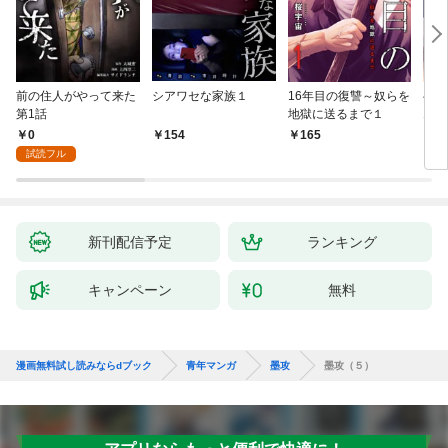
前の住人がやって来た
シアワセな家族１
16年目の復讐～奴らを
ベイ
第1話
地獄に送るまで１
エブ
版】
0
154
165
2
試読フル
新刊配信予定
ランキング
キャンペーン
無料
漫画無料試し読みならdブック
青年マンガ
墨攻
墨攻（５）