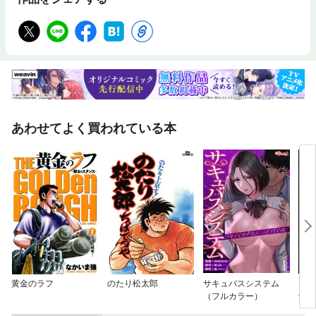
あわせてよく買われている本
黄金のラフ
のたり松太郎
サキュバスシステム
フル
（フルカラー）
士ガ
N