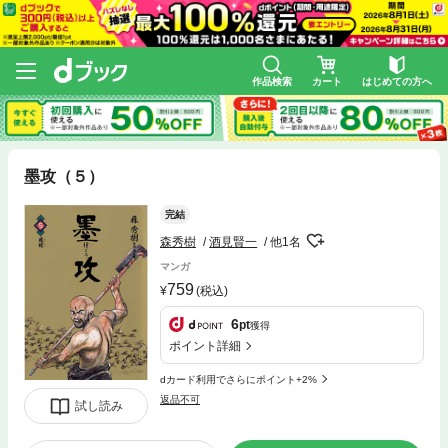
作品検索
カート
はじめての方へ
墨攻（５）
完結
森秀樹
酒見賢一
他1名
マンガ
759
(税込)
6
pt
獲得
ポイント詳細
dカード利用でさらにポイント+2%
返品不可
試し読み