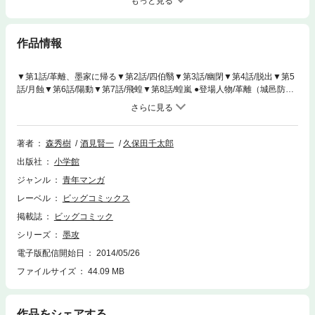
もっと見る
作品情報
▼第1話/革離、墨家に帰る▼第2話/四伯翳▼第3話/幽閉▼第4話/脱出▼第5
話/月蝕▼第6話/陽動▼第7話/飛蝗▼第8話/蝗嵐 ●登場人物/革離（城邑防衛
を専らとする墨子教団の墨者） ●あらすじ/田襄子の命に背いた裏切り者で
ありながら、墨者の里へ向かう革離。途中何人もに命を狙われ、そのもの
たちはみな「虫」と言い残して事切れる。革離は薛併の仕業とにらむもの
の、墨者の里へとその歩を進めるのだった（第1話）。▼墨者の里で幼な
著者
森秀樹
酒見賢一
久保田千太郎
じみの司路と出会った革離は彼が研究している米の穂を見せられ、救いを
出版社
小学館
見い出す。そこへ、墨子教団の統領・田襄子につかえる4人の参謀・四伯
翳から呼び出しを受ける。薛併の本当の目的を訴えようとした革離だった
ジャンル
青年マンガ
が…（第2話）。 ●本巻の特徴/墨者の里へ帰ったものの薛併の策略に嵌ま
レーベル
ビッグコミックス
り、幽閉されてしまった革離の脱出と逃亡が描かれている。脱走後、治水
工事を手伝っていた村で飛蝗に襲われ、墨家の仕業ではないかと懸念す
掲載誌
ビッグコミック
る。 ●その他の登場キャラクター/田襄子の腹心・薛併（第1話）、革離の
シリーズ
墨攻
幼なじみ・司路（第1話）、雲荊（第7話） ●その他のデータ/飛蝗（数が増
電子版配信開始日
2014/05/26
え過ぎるたトノサマバッタが食料不足をのりきるため長距離移動できる体
に変化したもの）
ファイルサイズ
44.09 MB
作品をシェアする