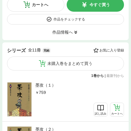
カートへ
今すぐ買う
作品をチェックする
作品情報へ
全11冊
シリーズ
お気に入り登録
完結
未購入巻をまとめて買う
1巻から
|
最新刊から
墨攻（１）
759
試し読み
カートへ
墨攻（２）