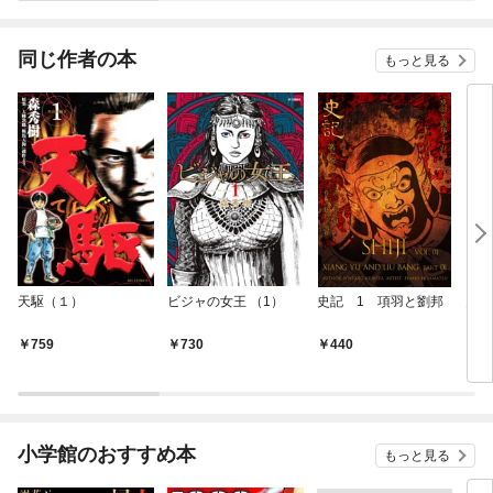
同じ作者の本
もっと見る
天駆（１）
ビジャの女王 （1）
史記 1 項羽と劉邦
史記
759
730
440
4
小学館のおすすめ本
もっと見る