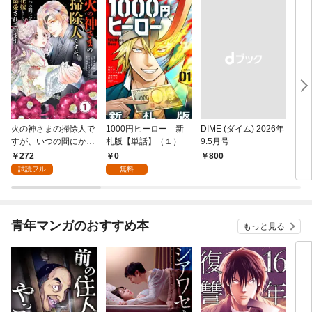
火の神さまの掃除人で
1000円ヒーロー 新
DIME (ダイム) 2026年
追放
すが、いつの間にか花
札版【単話】（１）
9.5月号
かつ
嫁として溺愛されてい
まへ
272
0
1
￥800
ます【単話】（１）
れで
試読フル
無料
試
（１
青年マンガのおすすめ本
もっと見る