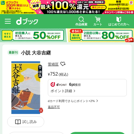
作品検索
カート
はじめての方へ
小説 大谷吉継
最新刊
菅靖匡
752
(税込)
6
pt
獲得
ポイント詳細
dカード利用でさらにポイント+2%
返品不可
試し読み