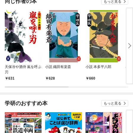
同じ作者の本
もっと見る
天保冷や酒侍 嵐を呼ぶ
小説 織田有楽斎
小説 本多平八郎
小説
刃
631
628
660
7
学研のおすすめ本
もっと見る