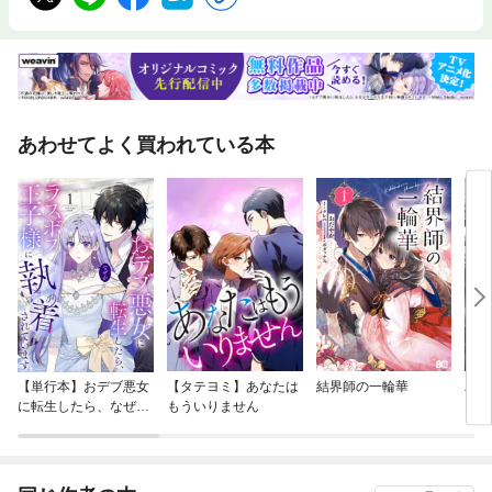
あわせてよく買われている本
【単行本】おデブ悪女
【タテヨミ】あなたは
結界師の一輪華
バッ
に転生したら、なぜか
もういりません
ロイ
ラスボス王子様に執着
今世
されています
りが
てく
OMI