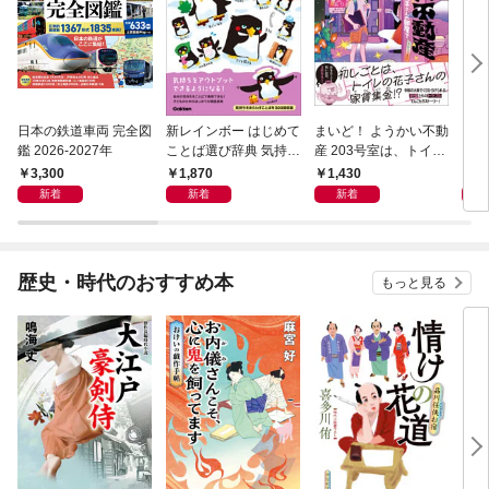
日本の鉄道車両 完全図
新レインボー はじめて
まいど！ ようかい不動
えさ
鑑 2026-2027年
ことば選び辞典 気持ち
産 203号室は、トイレ
のことば
の花子さんの部屋？
3,300
1,870
1,430
1,
新着
新着
新着
歴史・時代のおすすめ本
もっと見る