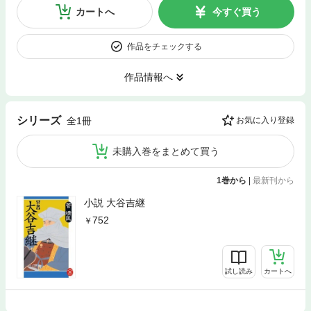
カートへ
今すぐ買う
作品をチェックする
作品情報へ
シリーズ
全1冊
お気に入り登録
未購入巻をまとめて買う
1巻から
|
最新刊から
小説 大谷吉継
752
試し読み
カートへ