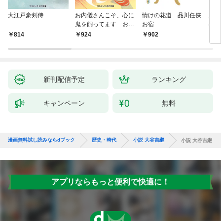
大江戸豪剣侍
お内儀さんこそ、心に
情けの花道 品川任侠
必殺
鬼を飼ってます おけ
お宿
の弦
いの戯作手帖
814
924
902
8
新刊配信予定
ランキング
キャンペーン
無料
漫画無料試し読みならdブック
歴史・時代
小説 大谷吉継
小説 大谷吉継
アプリならもっと便利で快適に！