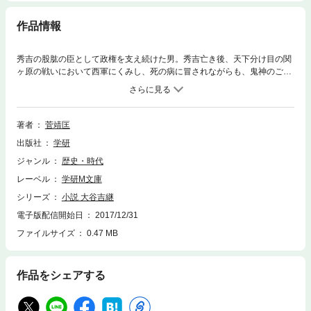
作品情報
秀吉の股肱の臣として政権を支え続けた男。秀吉亡き後、天下分け目の関
ヶ原の戦いにおいて西軍にくみし、死の病に冒されながらも、鬼神のごと
き働きを示して、東軍総大将、家康の心胆を寒からしめた猛将。波乱に満
ちた大谷吉継の生涯を、活き活きと描く！
著者
菅靖匡
出版社
学研
ジャンル
歴史・時代
レーベル
学研M文庫
シリーズ
小説 大谷吉継
電子版配信開始日
2017/12/31
ファイルサイズ
0.47 MB
作品をシェアする