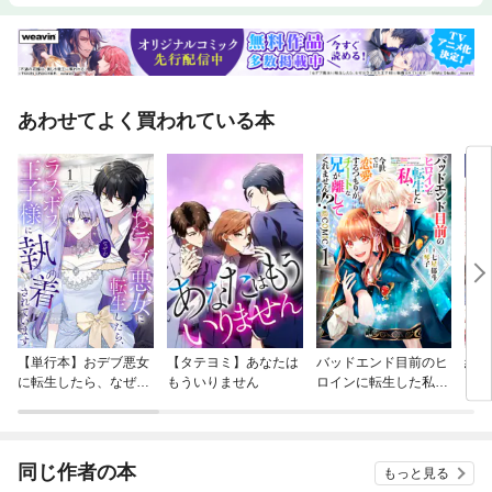
あわせてよく買われている本
【単行本】おデブ悪女
【タテヨミ】あなたは
バッドエンド目前のヒ
結界
に転生したら、なぜか
もういりません
ロインに転生した私、
ラスボス王子様に執着
今世では恋愛するつも
されています
りがチートな兄が離し
てくれません！？@C
OMIC
同じ作者の本
もっと見る