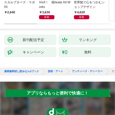
スカルプターズ・ラボ
VivA！ 緜/wata Art W
世界観で心をつかむシ
ブル
05
orks
ョップデザイン
ィシ
ス
3,630
4,620
￥2,640
3,
新着
新着
新刊配信予定
ランキング
キャンペーン
無料
漫画無料試し読みならdブック
芸術・アート
アンティーク・ディーラー
ア
アプリならもっと便利で快適に！