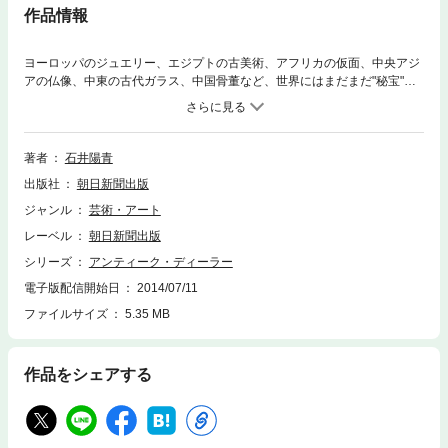
作品情報
ヨーロッパのジュエリー、エジプトの古美術、アフリカの仮面、中央アジ
アの仏像、中東の古代ガラス、中国骨董など、世界にはまだまだ"秘宝"が
存在する。世界各地を訪れ買い付けを行う著者が、不可思議な美術品とア
ンティークビジネスの裏事情を明かす。
著者
石井陽青
出版社
朝日新聞出版
ジャンル
芸術・アート
レーベル
朝日新聞出版
シリーズ
アンティーク・ディーラー
電子版配信開始日
2014/07/11
ファイルサイズ
5.35 MB
作品をシェアする