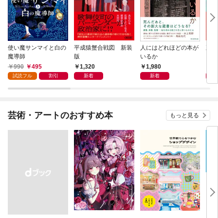
使い魔サンマイと白の
平成猿蟹合戦図 新装
人にはどれほどの本が
五二
魔導師
版
いるか
990
495
1,320
1,980
1,
試読フル
割引
新着
新着
芸術・アートのおすすめ本
もっと見る