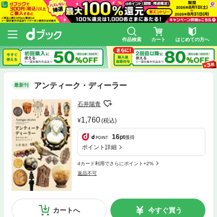
作品検索
カート
はじめての方へ
アンティーク・ディーラー
最新刊
石井陽青
1,760
(税込)
16
pt
獲得
ポイント詳細
dカード利用でさらにポイント+2%
返品不可
カートへ
今すぐ買う