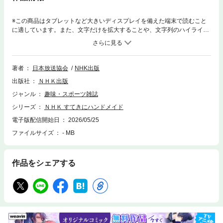
※この商品はタブレットなど大きいディスプレイを備えた端末で読むこと
に適しています。また、文字だけを拡大することや、文字列のハイライ
ト、検索、辞書の参照、引用などの機能が使用できません。「いま、これ
作りたい！」が必ず見つかるプロセス写真とカラーイラストで作り方を詳
細に解説。特集では季節に合わせたテーマを紹介します！■ご注意くださ
い■※NHKテキスト電子版では権利処理の都合上、一部コンテンツやコーナ
著者
日本放送協会
NHK出版
ーを掲載していない場合があります。ご了承ください。■今月のテーマ晴
出版社
ＮＨＫ出版
れでも雨でも！初夏のご機嫌スタイルかぎ針編みのサイドオープンベスト
着回しが楽しいブラウスかぎ針で 透かし模様の夏帽子ほか【TV】手芸で
ジャンル
趣味・スポーツ雑誌
巡る世界旅 インド カンタワイヤーアートほか【テキスト企画】万能はさ
シリーズ
ＮＨＫ すてきにハンドメイド
み入れ馬のかぎ針編みチャームほか■付録型紙について※付録型紙は、ご購
入者に限りパソコンサイトから印刷用のPDFファイル（18枚に分割）がダ
電子版配信開始日
2026/05/25
ウンロード可能です（ご利用条件への同意とユーザー情報の登録が必要で
ファイルサイズ
- MB
す）。※型紙の印刷にはAdobe Readerの最新版に対応するパソコンと、A
4サイズ対応のカラープリンターが必要です。これらをお持ちでない場合
は、紙版のテキストのご利用をおすすめします。※型紙のダウンロード期
作品をシェアする
間は発売日より1年間です。