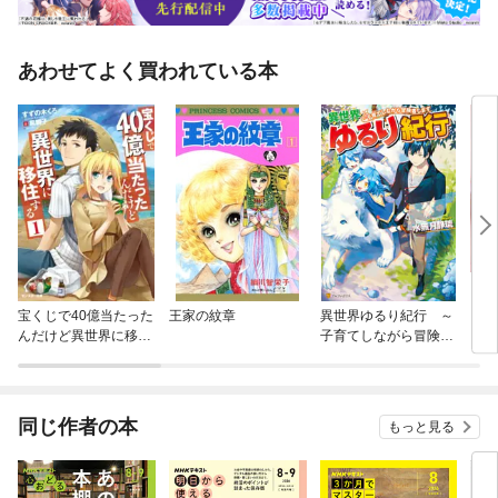
あわせてよく買われている本
宝くじで40億当たった
王家の紋章
異世界ゆるり紀行 ～
ＮＨ
んだけど異世界に移住
子育てしながら冒険者
する
します～
同じ作者の本
もっと見る