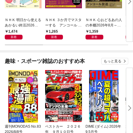
ＮＨＫ 明日から使える
ＮＨＫ ３か月でマスタ
ＮＨＫ 心おどるあの人
ＮＨ
あかるい終活2026年8
ーする アンコール 世
の本棚2026年8月～9
名著
月～9月
界史2026年8月
月
ン 
1,474
1,265
1,359
6
宣言
新着
新着
新着
趣味・スポーツ雑誌のおすすめ本
もっと見る
週刊MONODAS No.83
ベストカー ２０２６
DIME (ダイム) 2026年
週刊
2026/8/8号
年 ９月１０日号
9.5月号
8/