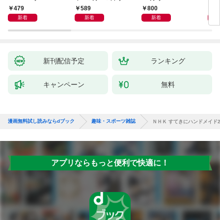
479
589
800
5
新着
新着
新着
新刊配信予定
ランキング
キャンペーン
無料
漫画無料試し読みならdブック
趣味・スポーツ雑誌
ＮＨＫ すてきにハンドメイド2
アプリならもっと便利で快適に！