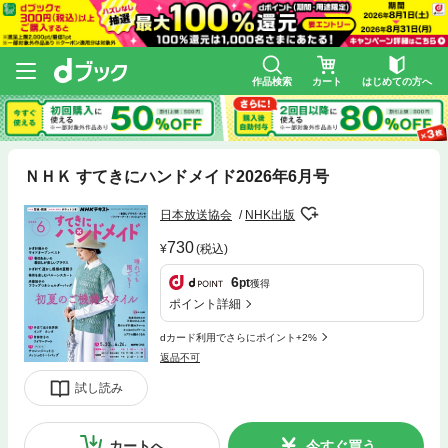
作品検索
カート
はじめての方へ
ＮＨＫ すてきにハンドメイド2026年6月号
日本放送協会
NHK出版
730
(税込)
6
pt
獲得
ポイント詳細
dカード利用でさらにポイント+2%
返品不可
試し読み
カートへ
今すぐ買う