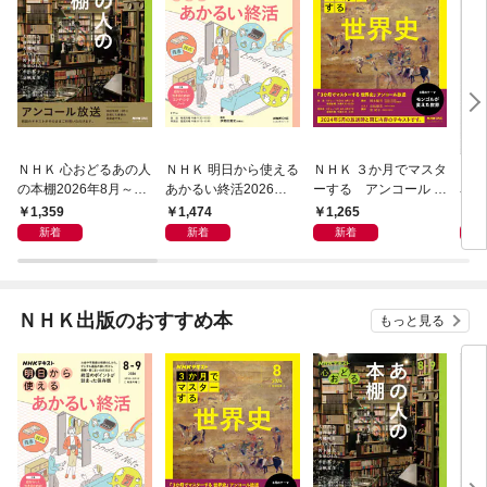
ＮＨＫ 心おどるあの人
ＮＨＫ 明日から使える
ＮＨＫ ３か月でマスタ
ＮＨ
の本棚2026年8月～9
あかるい終活2026年8
ーする アンコール 世
名著
月
月～9月
界史2026年8月
ン 
1,359
1,474
1,265
6
宣言
新着
新着
新着
ＮＨＫ出版のおすすめ本
もっと見る