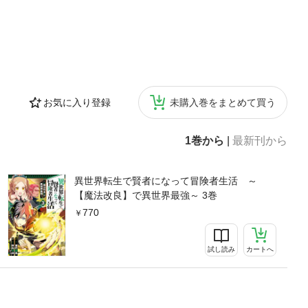
お気に入り登録
未購入巻をまとめて買う
1巻から
|
最新刊から
異世界転生で賢者になって冒険者生活 ～
【魔法改良】で異世界最強～ 3巻
770
試し読み
カートへ