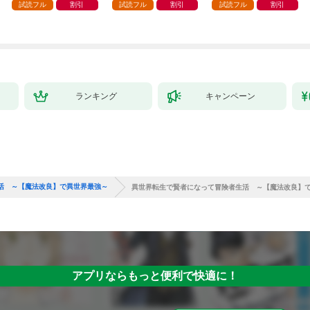
試読フル
割引
試読フル
割引
試読フル
割引
ランキング
キャンペーン
活 ～【魔法改良】で異世界最強～
異世界転生で賢者になって冒険者生活 ～【魔法改良】で
アプリならもっと便利で快適に！