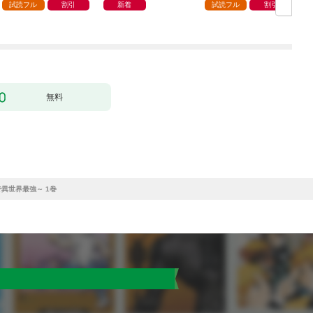
ます 1巻
試読フル
割引
新着
試読フル
割引
無料
異世界最強～ 1巻