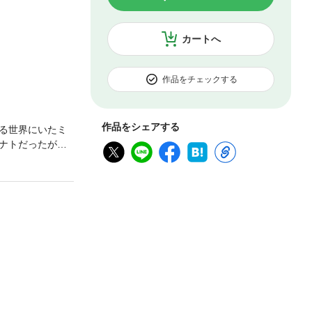
カートへ
作品をチェックする
作品をシェアする
る世界にいたミ
ナトだったが
覚醒させる―
ァンタジー開幕！
esigns:(C)Cu