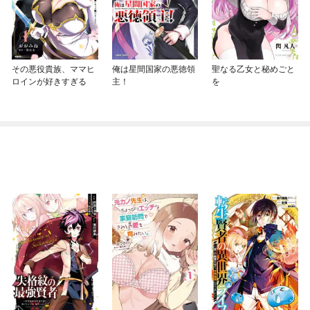
その悪役貴族、ママヒ
俺は星間国家の悪徳領
聖なる乙女と秘めごと
ロインが好きすぎる
主！
を