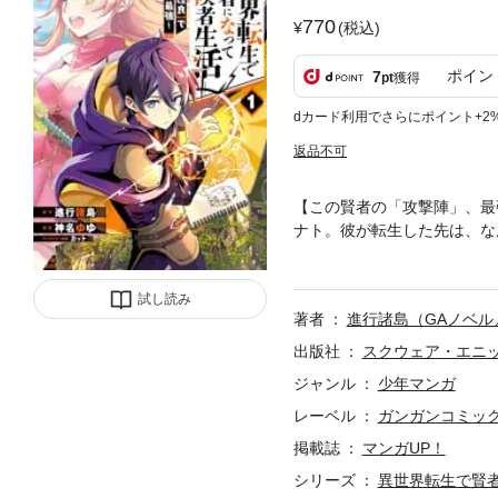
770
(税込)
ポイン
7
pt
獲得
dカード利用でさらにポイント+2
返品不可
【この賢者の「攻撃陣」、最
ナト。彼が転生した先は、な
「……なんだこの非効率な魔
―！ 『失格紋の最強賢者』
試し読み
単行本限定漫画＆原作者書き下ろし小説も収録
著者
進行諸島（GAノベル
t/SB Creative Corp. (C)2021
出版社
スクウェア・エニ
ジャンル
少年マンガ
レーベル
ガンガンコミッ
掲載誌
マンガUP！
シリーズ
異世界転生で賢