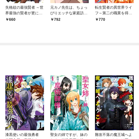
失格紋の最強賢者 ～世
元カノ先生は、ちょっ
転生賢者の異世界ライ
界最強の賢者が更に強
ぴりエッチな家庭訪問
フ～第二の職業を得
くなるために転生しま
できみとの愛を育みた
て、世界最強になりま
660
792
770
した～ 1巻
い。1
した～ 1巻
漆黒使いの最強勇者
聖女の姉ですが、妹の
難攻不落の魔王城へよ