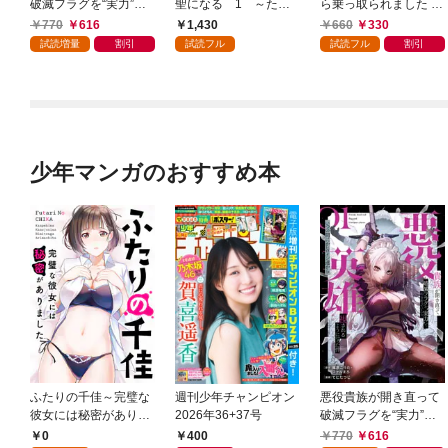
破滅フラグを“実力”で
聖になる 1 ～ただ
ら乗っ取られました 1
叩き折っていたら、い
の田舎の剣術師範だっ
巻
770
616
1,430
660
330
つの間にかヒロイン達
たのに、大成した弟子
試読増量
割引
試読フル
試読フル
割引
から英雄視されるよう
たちが俺を放ってくれ
になった件（コミッ
ない件～
ク） 1巻
少年マンガのおすすめ本
ふたりの千佳～完璧な
週刊少年チャンピオン
悪役貴族が開き直って
彼女には秘密がありま
2026年36+37号
破滅フラグを“実力”で
した(1)
叩き折っていたら、い
0
400
770
616