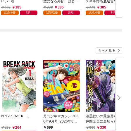
いい 1巻
聖になる外伝 はじま
スキル持ち底辺冒険
りの魔法剣士 1巻
者、異種族の最強美少
770
385
770
385
770
385
女たちとパーティーを
試読増量
割引
試読増量
割引
試読増量
割引
組んで才能に開花し無
双する 1巻
もっと見る
BREAK BACK 1
月刊少年マガジン 202
漆黒使いの最強勇者
6年9月号 [2026年8月6
仲間全員に裏切られた
日発売]
ので最強の魔物と組み
528
264
699
660
330