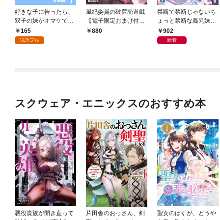
好きな子に告ったら、
風紀委員の破廉恥遊戯
禁断で禁断じゃないち
双子の妹がオマケでつ
【電子限定おまけ付
ょっと禁断な義兄妹ラ
いてきた【分冊版】1
き】
ブコメは未遂えっちか
165
902
880
ら始まる。
試読フル
新着
スクウェア・エニックスのおすすめ本
悪役貴族が開き直って
片田舎のおっさん、剣
聖女のはずが、どうや