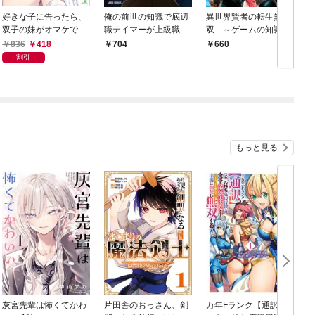
好きな子に告ったら、
俺の前世の知識で底辺
異世界賢者の転生無
双子の妹がオマケでつ
職テイマーが上級職に
双 ～ゲームの知識で
いてきた(ブレイブ文
なってしまいそうな件
異世界最強～ 1巻
836
418
704
660
庫)1【電子版特典SS付
1
割引
き】
もっと見る
灰宮先輩は怖くてかわ
片田舎のおっさん、剣
万年Fランク【通訳】