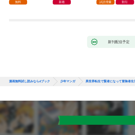
つの間にかヒロイン達
無料
新着
試読増量
割引
から英雄視されるよう
になった件（コミッ
ク） 1巻
新刊配信予定
漫画無料試し読みならdブック
少年マンガ
異世界転生で賢者になって冒険者生