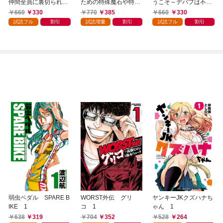
仲間全員に裏切られた
ための特殊魔石や特殊
うこそ～デバフは不要
ので最強の魔物と組み
薬草の採取をやめた
と勇者パーティーを追
660
330
770
385
660
330
ます 1巻
ら、隣国の魔術師様の
い出された黒魔導士、
試読フル
割引
試読増量
割引
試読フル
割引
元で幸せになりまし
魔王軍の最高幹部に迎
た！（コミック） 1巻
えられる～ １巻
弱虫ペダル SPARE B
WORST外伝 グリ
ヤンキーJKクズハナち
IKE 1
コ 1
ゃん 1
638
319
704
352
528
264