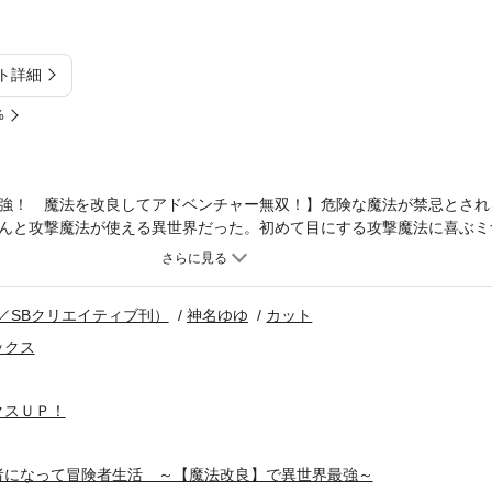
ト詳細
%
強！ 魔法を改良してアドベンチャー無双！】危険な魔法が禁忌とされ
んと攻撃魔法が使える異世界だった。初めて目にする攻撃魔法に喜ぶミ
法陣は――!?」ムダだらけの魔法陣に疑問を抱き、魔法改良のスキルを
『転生賢者の異世界ライフ』の進行諸島が贈る、新たな“最強賢者”フ
!!(C)Shinkoshoto/SB Creative Corp.Original Character D
／SBクリエイティブ刊）
神名ゆゆ
カット
 Yuyu Kanna
ックス
クスＵＰ！
者になって冒険者生活 ～【魔法改良】で異世界最強～