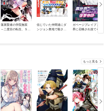
落第賢者の学院無双
信じていた仲間達にダ
ガベージブレイブ 異世
神
～二度目の転生、Ｓラ
ンジョン奥地で殺され
界に召喚され捨てられ
ンクチート魔術師冒険
かけたがギフト『無限
た勇者の復讐物語【分
録～
ガチャ』でレベル９９
冊版】
９９の仲間達を手に入
れて元パーティーメン
バーと世界に復讐＆
『ざまぁ！』します！
もっと見る