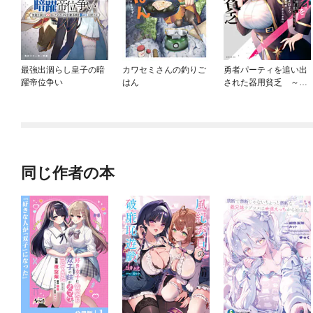
最強出涸らし皇子の暗
カワセミさんの釣りご
勇者パーティを追い出
躍帝位争い
はん
された器用貧乏 ～パ
ーティ事情で付与術士
をやっていた剣士、万
能へと至る～
同じ作者の本