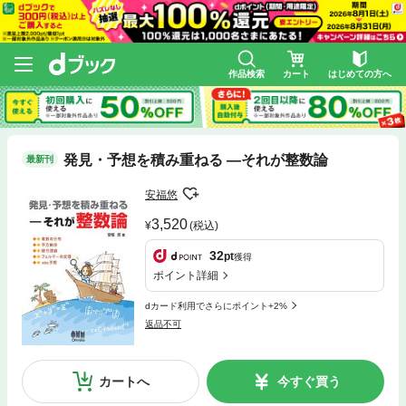
作品検索
カート
はじめての方へ
発見・予想を積み重ねる ―それが整数論
最新刊
安福悠
3,520
(税込)
32
pt
獲得
ポイント詳細
dカード利用でさらにポイント+2%
返品不可
カートへ
今すぐ買う