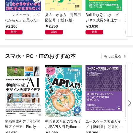
「コンピュータ、マジ
見方・かき方 電気用
Building Quality ―ビ
作り
わからん」と思ったと
図記号（改訂2版）
ジネス成長を加速する
路
きに読む本
1人目QAからの品質戦
2,200
2,750
3,630
3,
略―
新着
新着
新着
スマホ・PC・ITのおすすめ本
もっと見る
動画生成AIデザイン洗
初心者のためのなろう
ユースケース実践ガイ
実践E
練アイデア Firefly &
小説API入門 Pythonで
ド［復刻版］ 効果的な
カル
Veo， Kling， etc.
作るデータ活用法
ユースケースの書き方
生成
2,970
1,980
5,390
2,