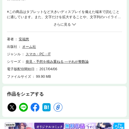
※この商品はタブレットなど大きいディスプレイを備えた端末で読むこと
に適しています。また、文字だけを拡大することや、文字列のハイライ
ト、検索、辞書の参照、引用などの機能が使用できません。一番やさしい
整数論―暗号理論・フェルマーの定理・abc予想まで学べる、数論の集大
成 整数論（数論とも呼ばれる、number theory）とは数、特に整数お
よびそれから派生する数の体系（代数体、局所体など）の性質について研
著者
安福悠
究する数学の一分野で、「フェルマーの最終定理」等が有名です。 本書
出版社
オーム社
は「読み物」ではなく、かつ単に問題を解く教科書でもない、考え方に重
きを置いた本を目指します。本書の大きな魅力は、数学の専門書以外では
ジャンル
スマホ・PC・IT
あまり扱われることがなかった定理も証明し、興味を持ってくれた人には
シリーズ
発見・予想を積み重ねる ―それが整数論
わかってもらうよう、イラストを入れ、詳細な説明を行います。数論は決
して易しい学問ではなく、特に「abc予想」等は難問として超有名ですが
電子版配信開始日
2017/04/06
これをゴールとすることで、明確な目標を提示できる書籍となります。
ファイルサイズ
99.90 MB
作品をシェアする