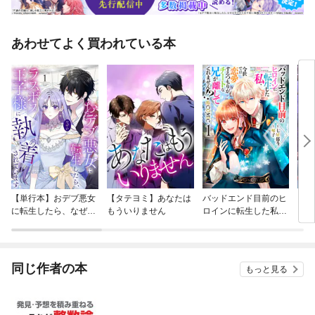
あわせてよく買われている本
【単行本】おデブ悪女
【タテヨミ】あなたは
バッドエンド目前のヒ
【タ
に転生したら、なぜか
もういりません
ロインに転生した私、
リ〜
ラスボス王子様に執着
今世では恋愛するつも
されています
りがチートな兄が離し
てくれません！？@C
OMIC
同じ作者の本
もっと見る