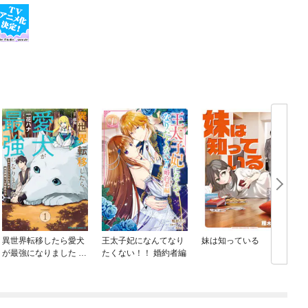
異世界転移したら愛犬
王太子妃になんてなり
妹は知っている
が最強になりました ～
たくない！！ 婚約者編
シルバーフェンリルと
俺が異世界暮らしを始
めたら～ THE COMIC