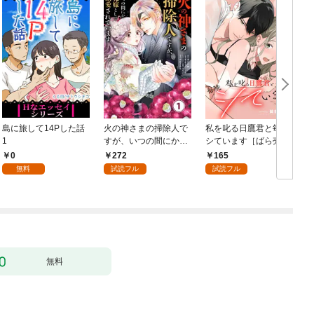
島に旅して14Pした話
火の神さまの掃除人で
私を叱る日鷹君と毎晩
1
すが、いつの間にか花
シています［ばら売
嫁として溺愛されてい
り］ 第1話
0
272
165
ます【単話】（１）
無料
試読フル
試読フル
無料