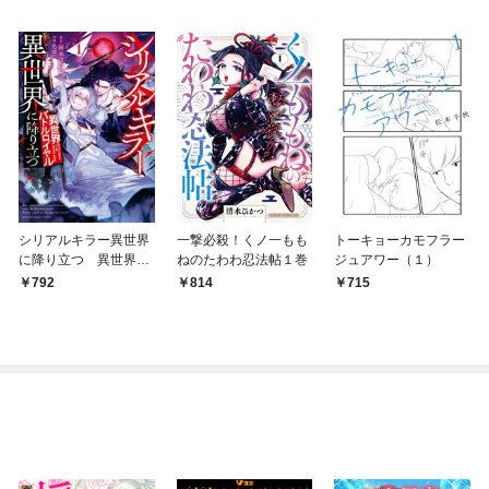
シリアルキラー異世界
一撃必殺！くノ一もも
トーキョーカモフラー
に降り立つ 異世界バ
ねのたわわ忍法帖１巻
ジュアワー（１）
トルロイヤル1巻
792
814
715