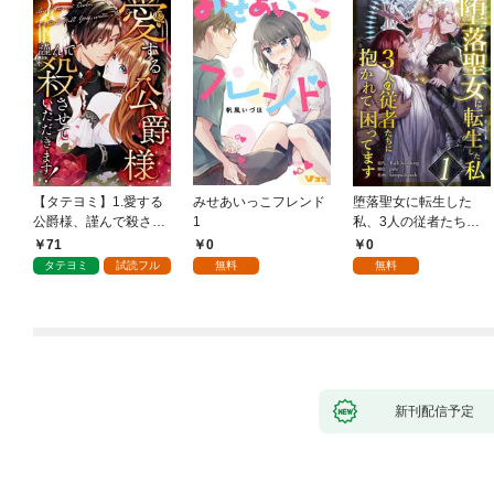
【タテヨミ】1.愛する
みせあいっこフレンド
堕落聖女に転生した
公爵様、謹んで殺させ
1
私、3人の従者たちに
ていただきます！
抱かれて困ってます 第
71
0
0
1話
タテヨミ
試読フル
無料
無料
新刊配信予定