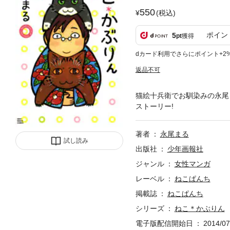
550
(税込)
ポイン
5
pt
獲得
dカード利用でさらにポイント+2
返品不可
猫絵十兵衛でお馴染みの永尾
ストーリー!
著者
永尾まる
試し読み
出版社
少年画報社
ジャンル
女性マンガ
レーベル
ねこぱんち
掲載誌
ねこぱんち
シリーズ
ねこ＊かぶりん
電子版配信開始日
2014/07