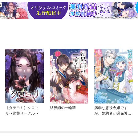
【タテヨミ】クロユ
結界師の一輪華
病弱な悪役令嬢です
リ〜復讐サークル〜
が、婚約者が過保護す
ぎて逃げ出したい(私た
ち犬猿の仲でしたよ
ね！？)