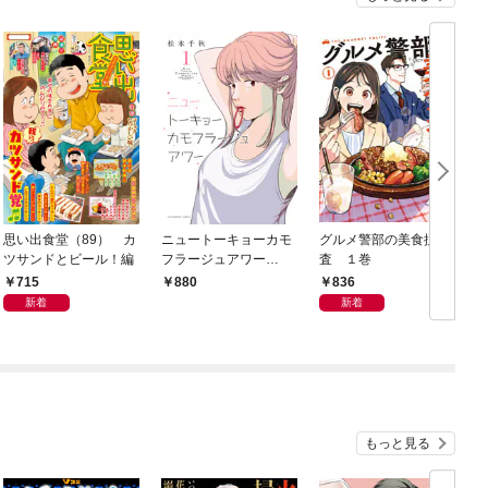
思い出食堂（89） カ
ニュートーキョーカモ
グルメ警部の美食捜
ツサンドとビール！編
フラージュアワー
査 １巻
（1）
715
836
880
新着
新着
もっと見る