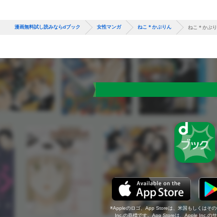
漫画無料試し読みならdブック
女性マンガ
ねこ＊かぶりん
ねこ＊かぶり
Appleのロゴ、App Storeは、米国もしくはそ
Inc.の商標です。App Storeは、Apple In