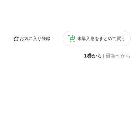
お気に入り登録
未購入巻をまとめて買う
1巻から
|
最新刊から