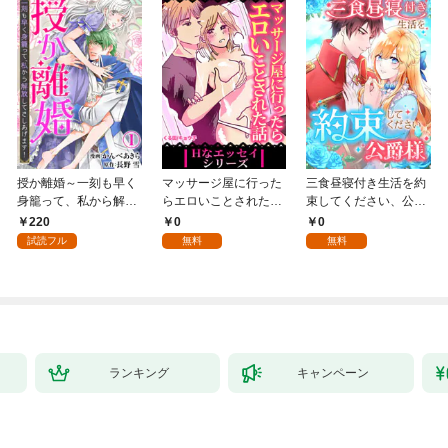
授か離婚～一刻も早く
マッサージ屋に行った
三食昼寝付き生活を約
身籠って、私から解放
らエロいことされた話
束してください、公爵
してさしあげます！1
1
様 1話
220
0
0
試読フル
無料
無料
ランキング
キャンペーン