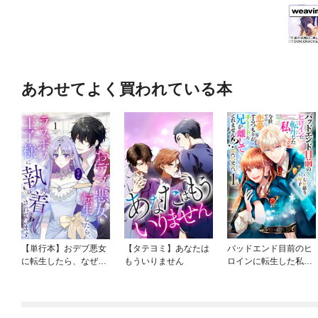
あわせてよく買われている本
【単行本】おデブ悪女
【タテヨミ】あなたは
バッドエンド目前のヒ
に転生したら、なぜか
もういりません
ロインに転生した私、
ラスボス王子様に執着
今世では恋愛するつも
されています
りがチートな兄が離し
てくれません！？@C
OMIC