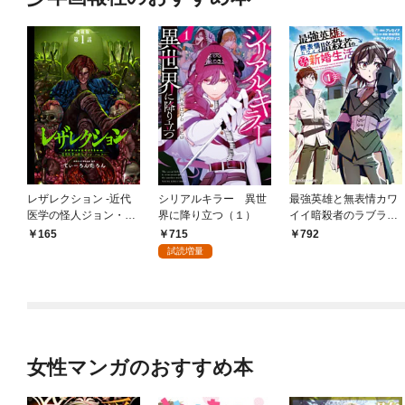
レザレクション -近代
シリアルキラー 異世
最強英雄と無表情カワ
医学の怪人ジョン・ハ
界に降り立つ（１）
イイ暗殺者のラブラブ
ンター- 連載版 第1話
新婚生活 １巻
715
165
792
少年の眼
試読増量
女性マンガのおすすめ本