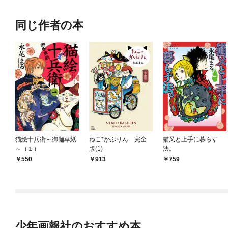
同じ作者の本
猫絵十兵衛～御伽草紙
ねこ*かぶりん 完全
猫又と上手に暮らす
～（１）
版(1)
法。
550
913
759
少年画報社のおすすめ本