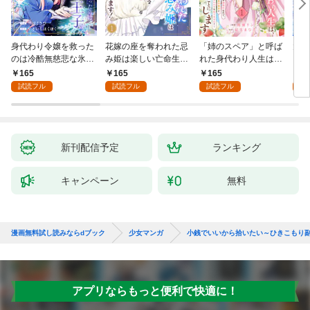
身代わり令嬢を救った
花嫁の座を奪われた忌
「姉のスペア」と呼ば
大好
のは冷酷無慈悲な氷の
み姫は楽しい亡命生活
れた身代わり人生は、
うお
王子の愛でした１
はじめます！１
今日でやめることにし
１
165
165
165
1
ます～辺境で自由を満
試読フル
試読フル
試読フル
試
喫中なので、今さら真
の聖女と言われても知
りません！～１
新刊配信予定
ランキング
キャンペーン
無料
漫画無料試し読みならdブック
少女マンガ
小銭でいいから拾いたい～ひきこもり
アプリならもっと便利で快適に！