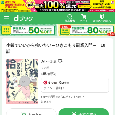
作品検索
カート
はじめての方へ
小銭でいいから拾いたい～ひきこもり副業入門～ 10
話
カレー沢薫
マンガ
80
(税込)
0
pt
獲得
ポイント詳細
dカード利用でさらにポイント+2%
返品不可
カートへ
今すぐ買う