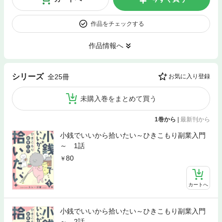
作品をチェックする
作品情報へ
シリーズ
全25冊
お気に入り登録
未購入巻をまとめて買う
1巻から
|
最新刊から
小銭でいいから拾いたい～ひきこもり副業入門
～ 1話
80
カートへ
小銭でいいから拾いたい～ひきこもり副業入門
～ 2話