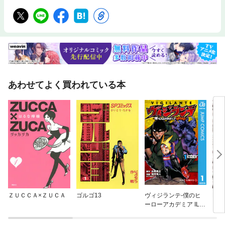
あわせてよく買われている本
ＺＵＣＣＡ×ＺＵＣＡ
ゴルゴ13
ヴィジランテ-僕のヒ
MUR
ーローアカデミア ILL
シエ
EGALS-