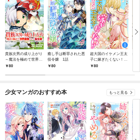
貴族次男の成り上がり
癒し手は断罪された悪
超大国のイケメン王太
生産
～魔法を極めて世界最
役令嬢 1話
子に嫁ぎたくない！！
して
強になった転生者～
1話
も作
80
80
80
8
1話
パー
いま
少女マンガのおすすめ本
もっと見る