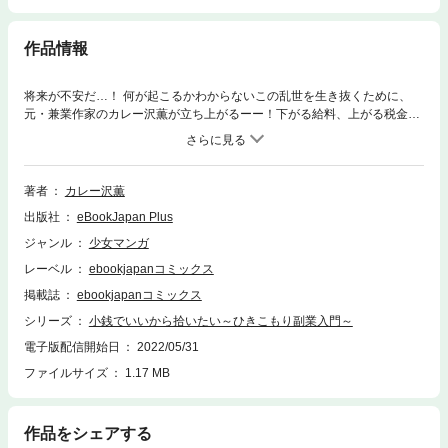
作品情報
将来が不安だ…！ 何が起こるかわからないこの乱世を生き抜くために、
元・兼業作家のカレー沢薫が立ち上がるーー！下がる給料、上がる税金、
人生100年時代……少しでも不安を減らしたい私たちが今やるべきことは
「副業」！？NO出勤、NOコミュニケーション、NOキャリアアップで令
和の内職にずぼらに挑む、高みを目指さないリアル小銭稼ぎエッセイ！
著者
カレー沢薫
出版社
eBookJapan Plus
ジャンル
少女マンガ
レーベル
ebookjapanコミックス
掲載誌
ebookjapanコミックス
シリーズ
小銭でいいから拾いたい～ひきこもり副業入門～
電子版配信開始日
2022/05/31
ファイルサイズ
1.17 MB
作品をシェアする