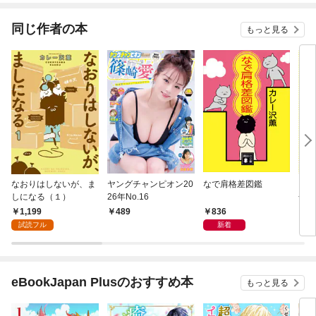
同じ作者の本
もっと見る
なおりはしないが、ま
ヤングチャンピオン20
なで肩格差図鑑
レベ
しになる（１）
26年No.16
金の
1,199
836
489
1
試読フル
新着
eBookJapan Plusのおすすめ本
もっと見る