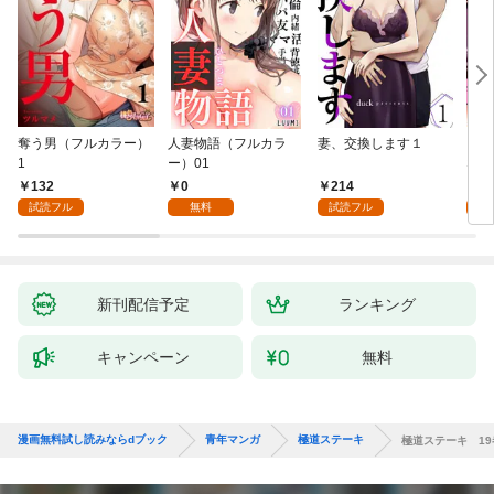
奪う男（フルカラー）
人妻物語（フルカラ
妻、交換します１
ごめ
1
ー）01
ない
132
0
214
1
試読フル
無料
試読フル
試
新刊配信予定
ランキング
キャンペーン
無料
漫画無料試し読みならdブック
青年マンガ
極道ステーキ
極道ステーキ 19