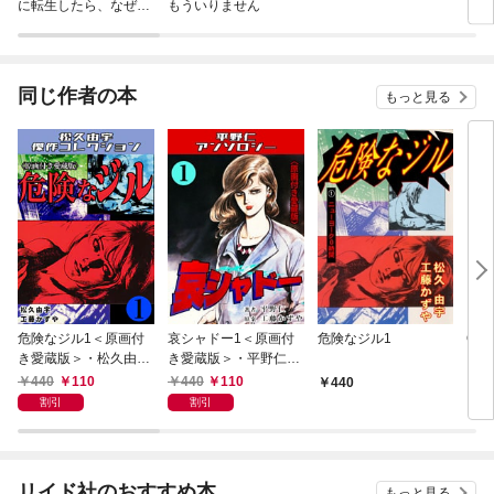
に転生したら、なぜか
もういりません
ロイ
ラスボス王子様に執着
今世
されています
りが
てく
OMI
同じ作者の本
もっと見る
危険なジル1＜原画付
哀シャドー1＜原画付
危険なジル1
ONE
き愛蔵版＞・松久由宇
き愛蔵版＞・平野仁ア
傑作コレクション
ンソロジー
440
110
440
110
440
4
割引
割引
リイド社のおすすめ本
もっと見る