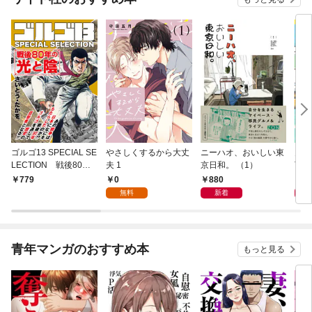
ゴルゴ13 SPECIAL SE
やさしくするから大丈
ニーハオ、おいしい東
多摩
LECTION 戦後80年
夫 1
京日和。 （1）
TY 
の光と陰
0
880
8
779
無料
新着
青年マンガのおすすめ本
もっと見る