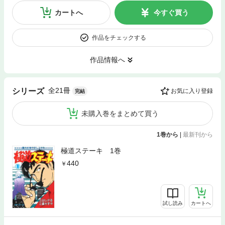
カートへ
今すぐ買う
作品をチェックする
作品情報へ
全21冊
シリーズ
お気に入り登録
完結
未購入巻をまとめて買う
1巻から
|
最新刊から
極道ステーキ 1巻
440
試し読み
カートへ