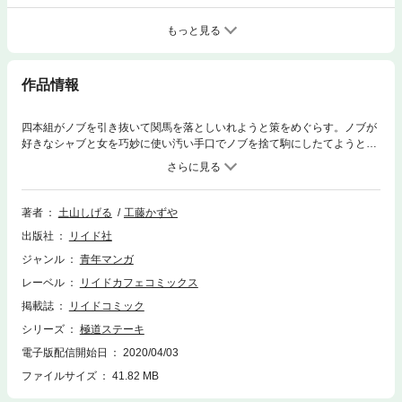
もっと見る
作品情報
四本組がノブを引き抜いて関馬を落としいれようと策をめぐらす。ノブが
好きなシャブと女を巧妙に使い汚い手口でノブを捨て駒にしたてようと策
略。またノブとシャブ依存症の死闘も見もの。ノブの精神力が試されてい
る一冊。「四本組からの誘い」「シャブ抜き」「会長の命」の3編を収
録。
著者
土山しげる
工藤かずや
出版社
リイド社
ジャンル
青年マンガ
レーベル
リイドカフェコミックス
掲載誌
リイドコミック
シリーズ
極道ステーキ
電子版配信開始日
2020/04/03
ファイルサイズ
41.82 MB