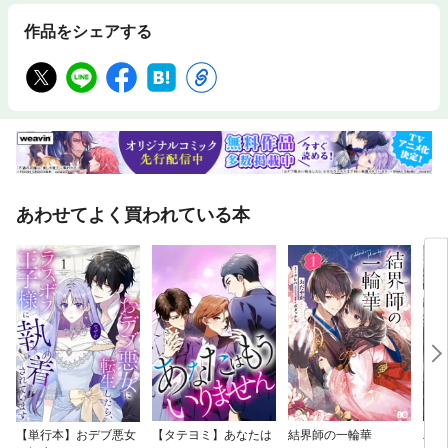
作品をシェアする
あわせてよく買われている本
【単行本】おデブ悪女
【タテヨミ】あなたは
結界師の一輪華
バッ