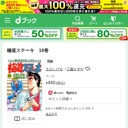
作品検索
カート
はじめての方へ
極道ステーキ 19巻
完結
土山しげる
工藤かずや
マンガ
440
(税込)
4
pt
獲得
ポイント詳細
dカード利用でさらにポイント+2%
返品不可
試し読み