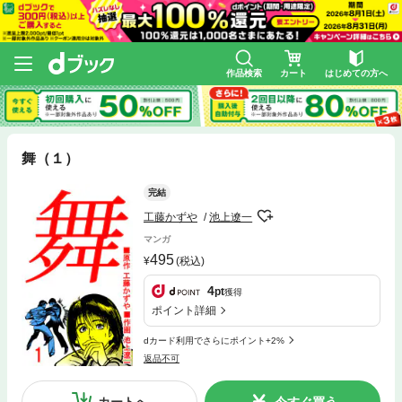
作品検索
カート
はじめての方へ
舞（１）
完結
工藤かずや
池上遼一
マンガ
495
(税込)
4
pt
獲得
ポイント詳細
dカード利用でさらにポイント+2%
返品不可
カートへ
今すぐ買う