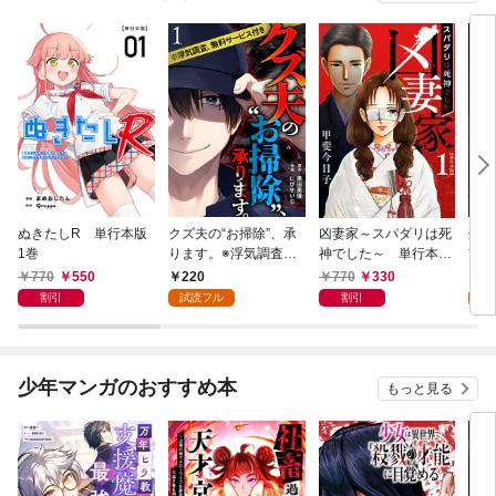
ぬきたしR 単行本版
クズ夫の“お掃除”、承
凶妻家～スパダリは死
処刑
1巻
ります。※浮気調査、
神でした～ 単行本版
讐カ
無料サービス付き 1巻
1巻
～ 
770
550
220
770
330
2
割引
試読フル
割引
試
少年マンガのおすすめ本
もっと見る