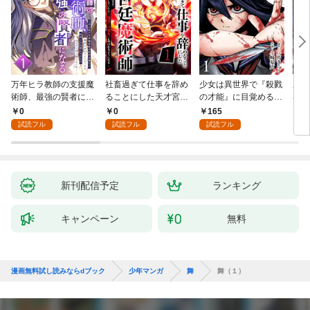
万年ヒラ教師の支援魔
社畜過ぎて仕事を辞め
少女は異世界で『殺戮
魔王
術師、最強の賢者にな
ることにした天才宮廷
の才能』に目覚める
者パ
る～不人気の支援魔術
魔術師～辺境の地でス
(話売り) #1
やっ
0
0
165
2
師は給料泥棒だと魔術
ローライフを夢見る
試読フル
試読フル
試読フル
大学をクビになった
が、不届き者を倒して
が、出世した元教え子
いたら『最果ての魔
たちのおかげで何も困
女』と呼ばれるように
らない件～ 第1話
なる～ 第1話
新刊配信予定
ランキング
キャンペーン
無料
漫画無料試し読みならdブック
少年マンガ
舞
舞（１）