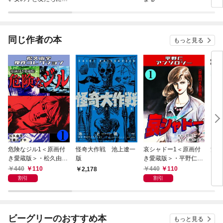
った
同じ作者の本
もっと見る
危険なジル1＜原画付
怪奇大作戦 池上遼一
哀シャドー1＜原画付
池上
き愛蔵版＞・松久由宇
版
き愛蔵版＞・平野仁ア
しざ
傑作コレクション
ンソロジー
440
110
440
110
2,178
7
割引
割引
ビーグリーのおすすめ本
もっと見る