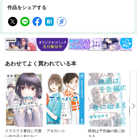
作品をシェアする
あわせてよく買われている本
クラスで２番目に可愛
アオのハコ
映画は予告編の後に始
ゆび
い女の子と友だちにな
まる
ら、