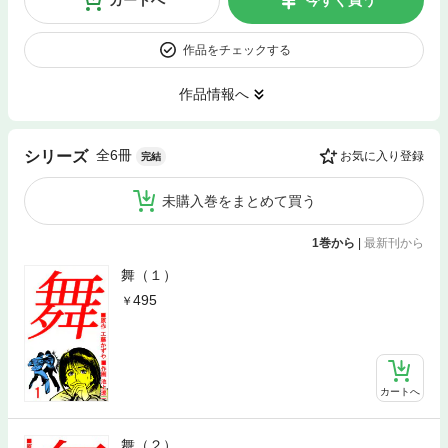
作品をチェックする
作品情報へ
全6冊
シリーズ
お気に入り登録
完結
未購入巻をまとめて買う
1巻から
|
最新刊から
舞（１）
495
カートへ
舞（２）