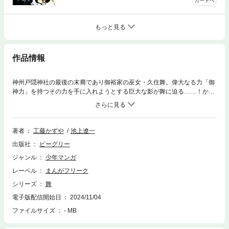
カートへ
もっと見る
作品情報
神州戸隠神社の最後の末裔であり御裕家の巫女・久住舞。偉大なる力「御
神力」を持つその力を手に入れようとする巨大な影が舞に迫る……！かぎ
りない時の流れに己の血をつないできた巫女の宿命の戦いを描いたサイキ
ック・パワーアクション！
著者
工藤かずや
池上遼一
出版社
ビーグリー
ジャンル
少年マンガ
レーベル
まんがフリーク
シリーズ
舞
電子版配信開始日
2024/11/04
ファイルサイズ
- MB