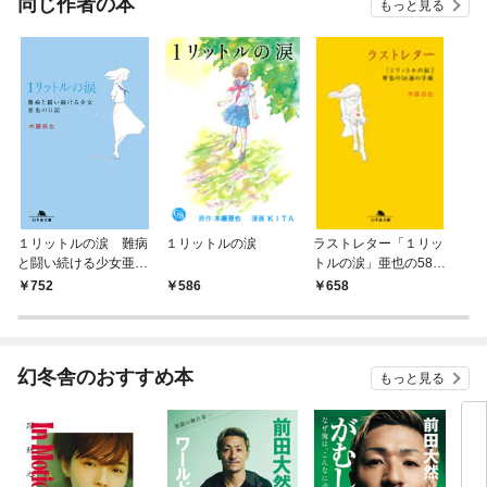
同じ作者の本
もっと見る
１リットルの涙 難病
１リットルの涙
ラストレター「１リッ
と闘い続ける少女亜也
トルの涙」亜也の58通
の日記
の手紙
752
586
658
幻冬舎のおすすめ本
もっと見る