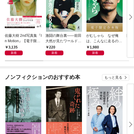
佐藤大樹 2nd写真集『I
激闘の舞台裏――前田
がむしゃら なぜ俺
降格
n Motion』【電子限定
大然が見たワールドカ
は、こんなに走るのか
動画特典付き】
ップ2026
——。【電子限定合本
3,135
220
1,980
7
版】
新着
新着
新着
ノンフィクションのおすすめ本
もっと見る