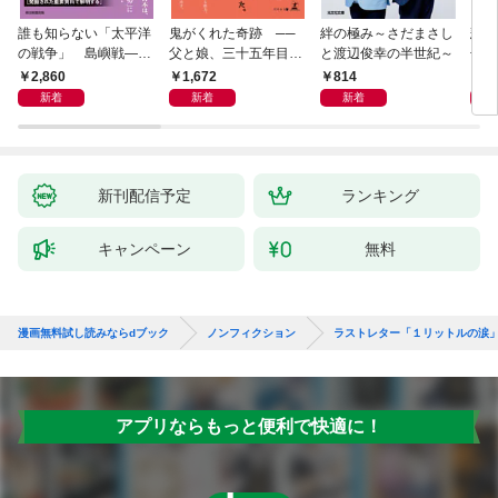
誰も知らない「太平洋
鬼がくれた奇跡 ──
絆の極み～さだまさし
悲劇
の戦争」 島嶼戦――
父と娘、三十五年目の
と渡辺俊幸の半世紀～
子 
マッカーサーとの激闘
赦し
読み
2,860
1,672
814
1,
の真実
新着
新着
新着
新刊配信予定
ランキング
キャンペーン
無料
漫画無料試し読みならdブック
ノンフィクション
ラストレター「１リットルの涙」
アプリならもっと便利で快適に！