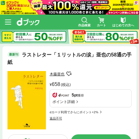
作品検索
カート
はじめての方へ
ラストレター「１リットルの涙」亜也の58通の手
最新刊
紙
木藤亜也
658
(税込)
5
pt
獲得
ポイント詳細
dカード利用でさらにポイント+2%
返品不可