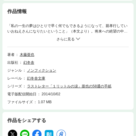
作品情報
「私の一生の夢はひとりで早く何でもできるようになって、親孝行してい
いおねえさんになりたいということ」（本文より）。将来への絶望の中
で、亜也に光を与えてくれたのは、３人の親友たちとの手紙の交流だっ
た。かけがえのない友に贈った亜也の魂の言葉が、今もなお人々の心を励
まし、温かく包み込む。６年間に及ぶ５８通の手紙を完全収録。
著者
木藤亜也
出版社
幻冬舎
ジャンル
ノンフィクション
レーベル
幻冬舎文庫
シリーズ
ラストレター「１リットルの涙」亜也の58通の手紙
電子版配信開始日
2014/10/02
ファイルサイズ
1.07 MB
作品をシェアする