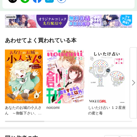
あわせてよく買われている本
あなたのお城の小人さ
noicomi
しいたけ占い １２星座
Lov
ん ～御飯下さい、働
の蜜と毒
スー
きますっ～（コミッ
ク）