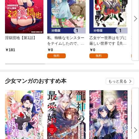
淫獄団地【第1話】
私、蜘蛛なモンスター
乙女ゲー世界はモブに
乙女
をテイムしたので、ス
厳しい世界です【共和
厳し
パイダーシルクで裁縫
国編】【分冊版】 1
国
0
0
8
181
を頑張ります！【分冊
無料
無料
試
版】 1
少女マンガのおすすめ本
もっと見る