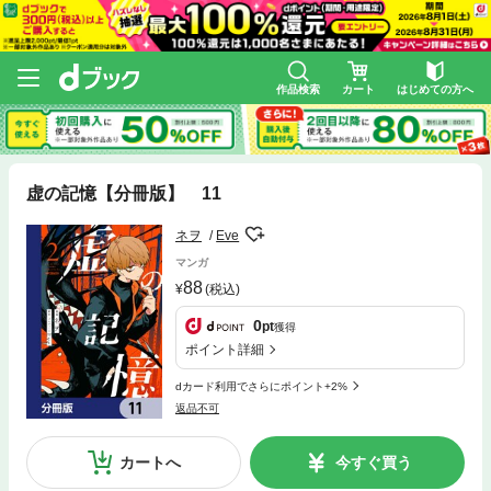
作品検索
カート
はじめての方へ
虚の記憶【分冊版】 11
ネヲ
Eve
マンガ
88
(税込)
0
pt
獲得
ポイント詳細
dカード利用でさらにポイント+2%
返品不可
カートへ
今すぐ買う