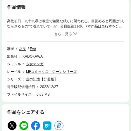
作品情報
高校初日、九十九零は教室で急激な眠りに襲われる。目覚めると周囲は"人
ならざるもの"で溢れていて…!? 分冊版第11弾。※本作品は単行本を分割
したもので、本編内容は同一のものとなります。重複購入にご注意くださ
い。
著者
ネヲ
Eve
出版社
KADOKAWA
ジャンル
少女マンガ
レーベル
MFコミックス ジーンシリーズ
シリーズ
虚の記憶【分冊版】
電子版配信開始日
2022/12/27
ファイルサイズ
6.63 MB
作品をシェアする