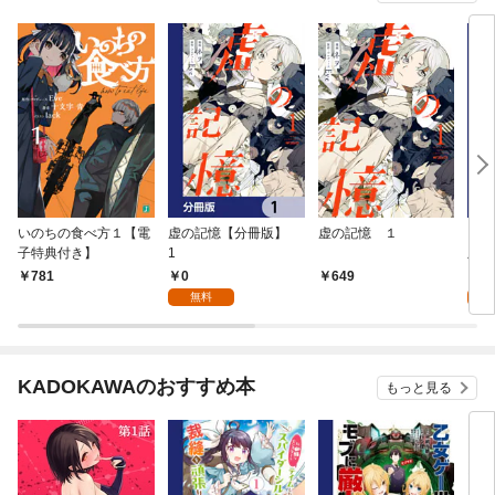
いのちの食べ方１【電
虚の記憶【分冊版】
虚の記憶 １
いの
子特典付き】
1
版】
0
0
781
649
無料
KADOKAWAのおすすめ本
もっと見る