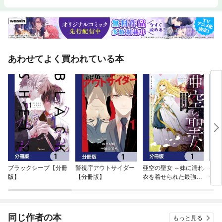
あわせてよく買われている本
ブラックシープ【分冊
警視庁アウトサイダー
亜空の聖女 ～妹に濡れ
今日
版】
【分冊版】
衣を着せられた最強魔
冊版
術師は、正体を隠して
やり直す～【分冊版】
同じ作者の本
もっと見る