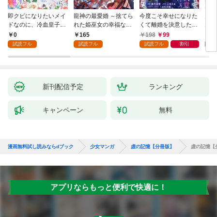
即クビになりたいメイ
龍神の最愛婚 ～捨てら
今度こそ幸せになりた
鬼条
ドなのに、冷血皇子に
れた姫巫女の幸福な嫁
くて離婚を決意したと
見初
執着されています第1
入り～: 1
ころ、無表情な旦那様
～１
0
165
198
99
1
話
が「愛してる」と言っ
試読フル
試読フル
試読フル
割引
試
てきました。1
新刊配信予定
ランキング
キャンペーン
無料
漫画無料試し読みならdブック
少女マンガ
虚の記憶【分冊版】
虚の記憶【
アプリならもっと便利で快適に！