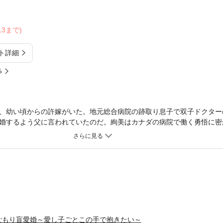
/13まで)
ト詳細
%
、幼い頃からの許嫁がいた。地元総合病院の跡取り息子で双子ドクター
婚するよう父に言われていたのだ。絢美はカナダの病院で働く勇悟に密
との結婚がとんとん拍子で進んでしまい…。ところが、聡悟との婚約直
ない」――絢美は戸惑いながらも彼の熱情を一身に受け、愛の証を宿して
ごもり盲愛婚～愛し子ごとこの手で抱きたい～