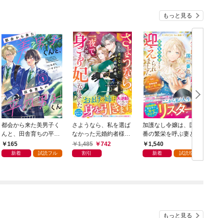
もっと見る
都会から来た美男子く
さようなら、私を選ば
加護なし令嬢は、国一
んと、田舎育ちの平凡
なかった元婚約者様。
番の繁栄を呼ぶ妻とし
男子くん【単話版】1
一夜で大国君主の身ご
て迎えられました～無
165
1,485
742
1,540
巻
もり妃になりました
能と捨てられた私、ど
新着
試読フル
割引
新着
試読増量
【電子限定SS付き】
うやら精霊との架け橋
となっていたようです
～【電子限定SS付き】
もっと見る