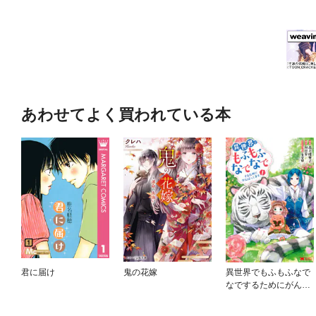
あわせてよく買われている本
君に届け
鬼の花嫁
異世界でもふもふなで
なでするためにがんば
ってます。（コミッ
ク）