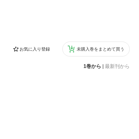
お気に入り登録
未購入巻をまとめて買う
1巻から
|
最新刊から