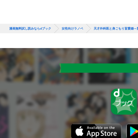
漫画無料試し読みならdブック
女性向けラノベ
天才外科医と身ごもり盲愛婚～