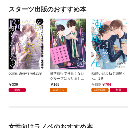
スターツ出版のおすすめ本
comic Berry’s vol.239
修学旅行で仲良くない
勘違いだよね？瀬尾く
グループに入りました
ん。1巻
【単話版】1巻
330
165
880
704
新着
試読フル
試読増量
割引
女性向けラノベのおすすめ本