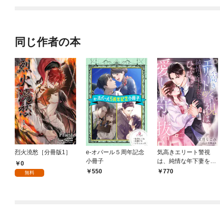
同じ作者の本
烈火澆愁［分冊版1］
e-オパール５周年記念
気高きエリート警視
小冊子
は、純情な年下妻をひ
0
たむきに愛し守り抜く
550
770
無料