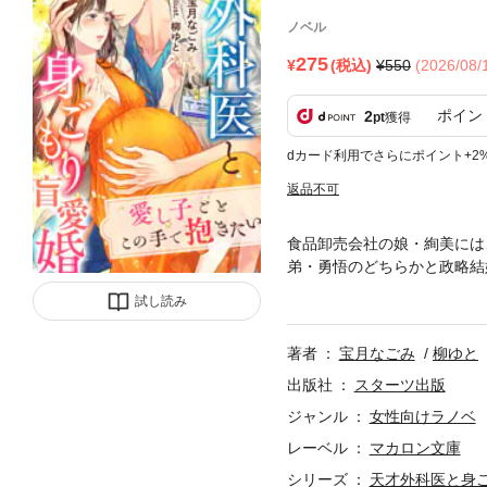
ノベル
275
(税込)
550
(2026/08
ポイン
2
pt
獲得
dカード利用でさらにポイント+2
返品不可
食品卸売会社の娘・絢美には
弟・勇悟のどちらかと政略結
も、優しく親受けのよい聡悟
試し読み
が帰国!? 「もう我慢でき
著者
宝月なごみ
柳ゆと
出版社
スターツ出版
ジャンル
女性向けラノベ
レーベル
マカロン文庫
シリーズ
天才外科医と身