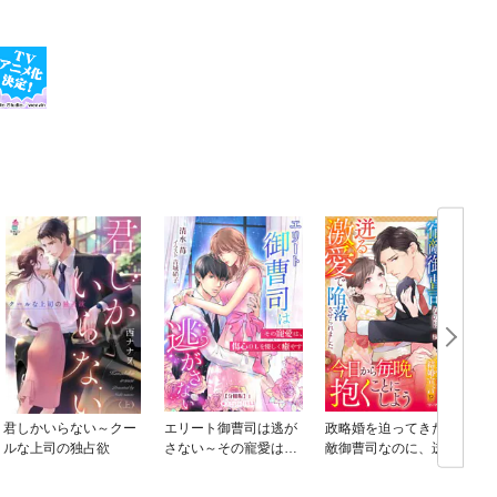
君しかいらない～クー
エリート御曹司は逃が
政略婚を迫ってきた宿
ルな上司の独占欲
さない～その寵愛は、
敵御曹司なのに、迸る
傷心ＯＬを優しく癒や
激愛で陥落させられま
す～【分冊版】
した