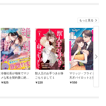
もっと見る
冷徹社長が地味でマジ
獣人王のお手つきが身
マリッジ・フライト～
メな私を契約妻に絶対
ごもりまして１
天才パイロットと交際
指名～条件だけで選ば
0日結婚事情～1巻
825
220
550
れたはずが激愛豹変し
て～【SS付き】