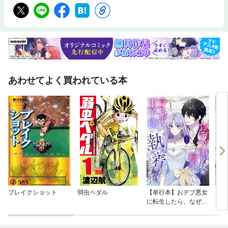
あわせてよく買われている本
ブレイクショット
弱虫ペダル
【単行本】おデブ悪女
【タ
に転生したら、なぜか
もう
ラスボス王子様に執着
されています