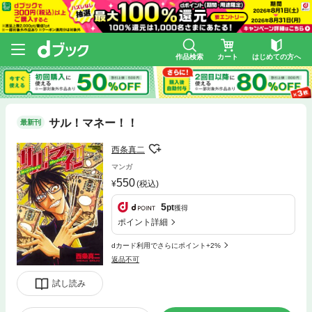
作品検索
カート
はじめての方へ
サル！マネー！！
最新刊
西条真二
マンガ
550
(税込)
5
pt
獲得
ポイント詳細
dカード利用でさらにポイント+2%
返品不可
試し読み