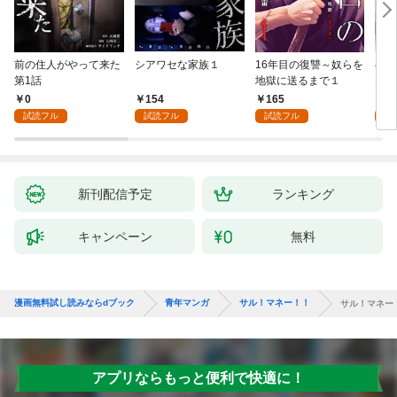
前の住人がやって来た
シアワセな家族１
16年目の復讐～奴らを
ベイ
第1話
地獄に送るまで１
エブ
版】
0
154
165
2
試読フル
試読フル
試読フル
試
新刊配信予定
ランキング
キャンペーン
無料
漫画無料試し読みならdブック
青年マンガ
サル！マネー！！
サル！マネー
アプリならもっと便利で快適に！