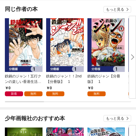
同じ作者の本
もっと見る
鉄鍋のジャン！五行ク
鉄鍋のジャン！！2nd
鉄鍋のジャン【分冊
鉄鍋
ンの楽しい香港生活
【分冊版】 1
版】 1
上作
【分冊版】 1
0
0
0
0
新着
無料
無料
無料
少年画報社のおすすめ本
もっと見る