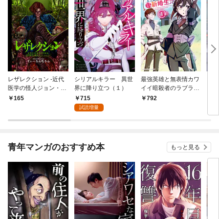
レザレクション -近代
シリアルキラー 異世
最強英雄と無表情カワ
シリ
医学の怪人ジョン・ハ
界に降り立つ（１）
イイ暗殺者のラブラブ
に降
ンター- 連載版 第1話
新婚生活 １巻
トル
715
165
792
7
少年の眼
試読増量
青年マンガのおすすめ本
もっと見る