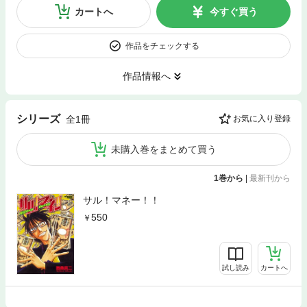
カートへ
今すぐ買う
作品をチェックする
作品情報へ
シリーズ
全1冊
お気に入り登録
未購入巻をまとめて買う
1巻から
|
最新刊から
サル！マネー！！
550
試し読み
カートへ