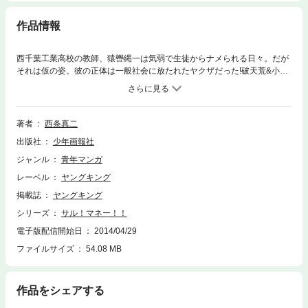
作品情報
西千葉工業高校の教師、猿轡縄一は気弱で生徒からナメられる日々。だが
それは仮の姿。彼の正体は一般社会に放たれたヤクザだった!破天荒&小悪
党なヤクザ教師ストーリー!
著者
西条真二
出版社
少年画報社
ジャンル
青年マンガ
レーベル
ヤングキング
掲載誌
ヤングキング
シリーズ
サル！マネー！！
電子版配信開始日
2014/04/29
ファイルサイズ
54.08 MB
作品をシェアする