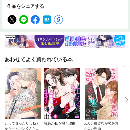
作品をシェアする
あわせてよく買われている本
とって食ったりしねぇ
社長が私を抱く理由
元カレ御曹司が私を許
私を
から～元ヤンくんとの
さない理由
シて