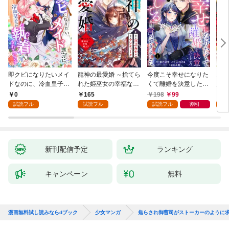
即クビになりたいメイ
龍神の最愛婚 ～捨てら
今度こそ幸せになりた
鬼条
ドなのに、冷血皇子に
れた姫巫女の幸福な嫁
くて離婚を決意したと
見初
執着されています第1
入り～: 1
ころ、無表情な旦那様
～１
0
165
198
99
1
話
が「愛してる」と言っ
試読フル
試読フル
試読フル
割引
試
てきました。1
新刊配信予定
ランキング
キャンペーン
無料
漫画無料試し読みならdブック
少女マンガ
焦らされ御曹司がストーカーのように