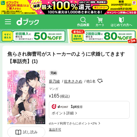
作品検索
カート
はじめての方へ
焦らされ御曹司がストーカーのように求婚してきます
【単話売】(1)
完結
薪乃綾
佐木ささめ
他1名
マンガ
165
(税込)
1
pt
獲得
ポイント詳細
dカード利用でさらにポイント+2%
返品不可
試し読み