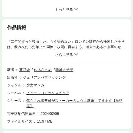
もっと見る
作品情報
「二年間ずっと後悔した。もう諦めない」ロンドン駐在から帰国した千秋
は、飲み友だった年上の同僚・枚岡に再会する。過去のある出来事のせい
で「自分には恋愛する資格がない」と思っていた千秋の心を、枚岡が優し
くほどいてくれて…。枚岡から実は御曹司であることを明かされ、気づけ
ば捨て身のアプローチが始まっていて!? 佐木ささめ原作、エリート御曹
司に甘く優しくとらわれる、大人同士の恋。
著者
薪乃綾
佐木ささめ
駒城ミチヲ
出版社
ジュリアンパブリッシング
ジャンル
少女マンガ
レーベル
ピュールコミックスピュア
シリーズ
焦らされ御曹司がストーカーのように求婚してきます【単話
売】
電子版配信開始日
2024/02/09
ファイルサイズ
15.97 MB