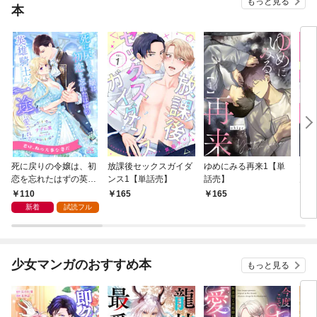
もっと見る
本
死に戻りの令嬢は、初
放課後セックスガイダ
ゆめにみる再来1【単
マジ
恋を忘れたはずの英雄
ンス1【単話売】
話売】
ん・
騎士から一途に愛され
話売
110
165
165
2
る【１】
新着
試読フル
少女マンガのおすすめ本
もっと見る