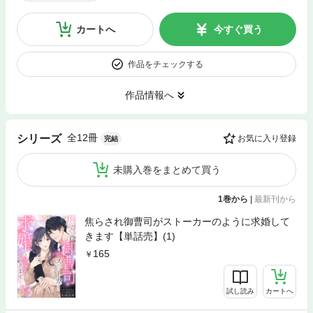
カートへ
今すぐ買う
作品をチェックする
作品情報へ
全12冊
シリーズ
お気に入り登録
完結
未購入巻をまとめて買う
1巻から
|
最新刊から
焦らされ御曹司がストーカーのように求婚して
きます【単話売】(1)
165
試し読み
カートへ