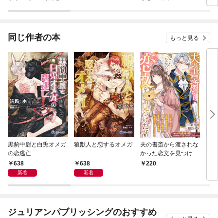
恋事情～
り］
同じ作者の本
もっと見る
黒豹中尉と白兎オメガ
狼獣人と恋するオメガ
夫の書斎から渡されな
焦ら
の恋逃亡
かった恋文を見つけた
ーカ
話
てき
638
638
220
1
新着
新着
ジュリアンパブリッシングのおすすめ