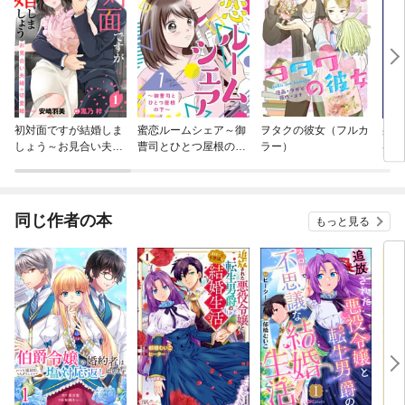
初対面ですが結婚しま
蜜恋ルームシェア～御
ヲタクの彼女（フルカ
身代
しょう～お見合い夫婦
曹司とひとつ屋根の下
ラー）
器用
の切愛婚～【分冊版】
～【分冊版】
れる
同じ作者の本
もっと見る