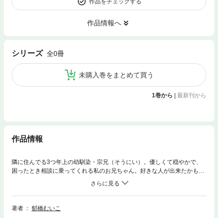
作品をチェックする
作品情報へ
シリーズ
全0冊
未購入巻をまとめて買う
1巻から
|
最新刊から
作品情報
隣に住んでる3つ年上の幼馴染・宗兄（そうにい）。優しくて穏やかで、
困ったとき相談に乗ってくれる私のお兄ちゃん。好きな人が出来たかもっ
て相談したら、つきあったとき困らないように＜予行練習＞しないとダメ
だよって…。宗兄がシテくれるベッドでの予行練習は濃厚で、日に日に淫
らになってくる。抵抗したら人が変わったみたいに冷たい目をして眼鏡を
外し「言うことを聞けよ」って中をくちゅくちゅかき回される。「ふ…あ
著者
郁橋むいこ
ッぁ…だめぇ…もうしないでぇ」。泣いて頼んでも許してくれない。私の