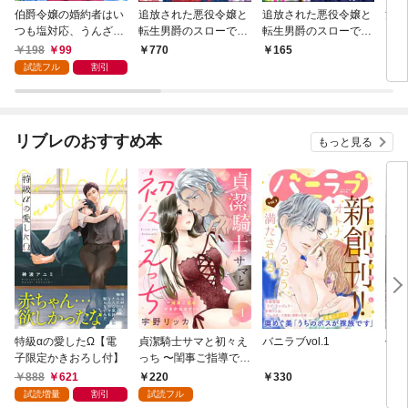
伯爵令嬢の婚約者はい
追放された悪役令嬢と
追放された悪役令嬢と
淫囚
つも塩対応、うんざり
転生男爵のスローで不
転生男爵のスローで不
したので塩対応返し始
思議な結婚生活 コミッ
思議な結婚生活 コミッ
198
99
770
165
1
めます1
ク版 （1）
ク版（分冊版） 【第
試読フル
割引
1話】
リブレのおすすめ本
もっと見る
特級αの愛したΩ【電
貞潔騎士サマと初々え
バニラブvol.1
偽者
子限定かきおろし付】
っち 〜閨事ご指導でき
どで
かねます！〜（1）
888
621
220
330
1
試読増量
割引
試読フル