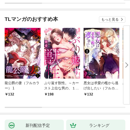
TLマンガのおすすめ本
もっと見る
龍公爵の妻（フルカラ
ぶり返す獣性。～カー
悪女は求愛の檻から逃
恋す
ー） 1
スト上位な男の、１０
げ出したい（フルカラ
【fo
年越しの激愛１
ー） 1
132
198
132
2
新刊配信予定
ランキング