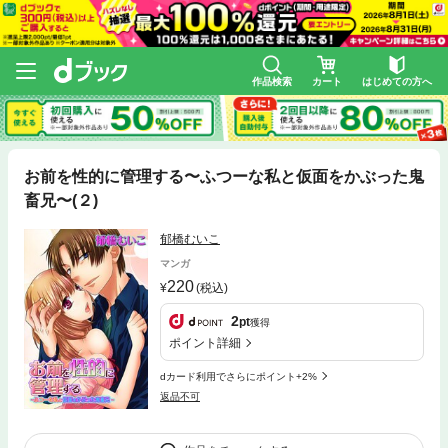
作品検索
カート
はじめての方へ
お前を性的に管理する〜ふつーな私と仮面をかぶった鬼
畜兄〜(２)
郁橋むいこ
マンガ
220
(税込)
2
pt
獲得
ポイント詳細
dカード利用でさらにポイント+2%
返品不可