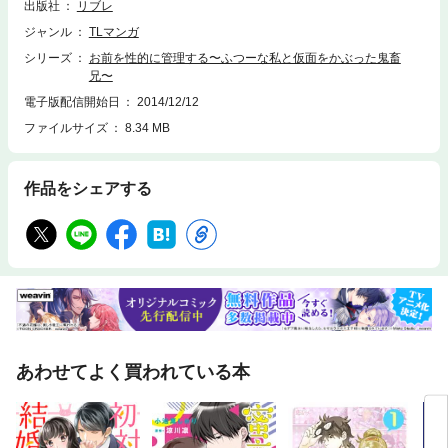
出版社
リブレ
ぜんぶが奪われていく。
ジャンル
TLマンガ
シリーズ
お前を性的に管理する〜ふつーな私と仮面をかぶった鬼畜
兄〜
電子版配信開始日
2014/12/12
ファイルサイズ
8.34 MB
作品をシェアする
あわせてよく買われている本