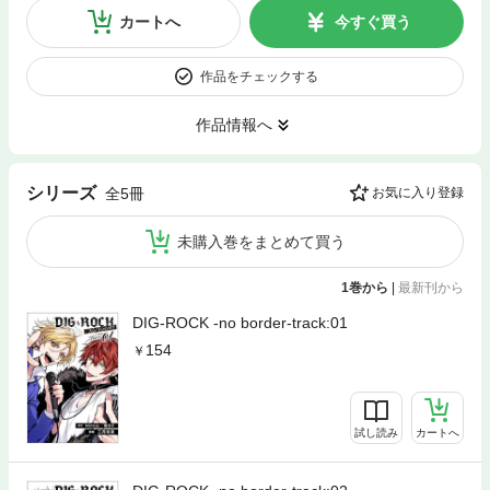
カートへ
今すぐ買う
作品をチェックする
作品情報へ
シリーズ
全5冊
お気に入り登録
未購入巻をまとめて買う
1巻から
|
最新刊から
DIG-ROCK -no border-track:01
154
試し読み
カートへ