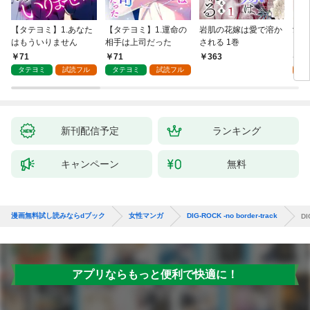
【タテヨミ】1.あなた
【タテヨミ】1.運命の
岩肌の花嫁は愛で溶か
愛し
はもういりません
相手は上司だった
される 1巻
い 
71
71
1
363
タテヨミ
試読フル
タテヨミ
試読フル
試
新刊配信予定
ランキング
キャンペーン
無料
漫画無料試し読みならdブック
女性マンガ
DIG-ROCK -no border-track
DI
アプリならもっと便利で快適に！