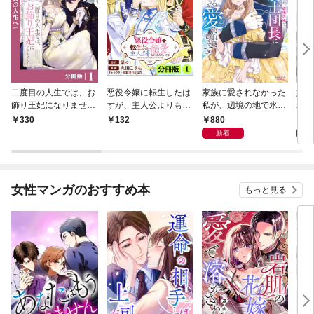
二度目の人生では、お
悪役令嬢に転生したは
家族に愛されなかった
妹に
飾り王妃になりませ
ずが、主人公よりも溺
私が、辺境の地で氷の
れた
ん！【分冊版】１
愛されてるみたいです
軍神騎士団長に溺れる
が、
880
8
330
132
【分冊版】(ラワーレ
ほど愛されています１
伯に
新着
コミックス)1
１
女性マンガのおすすめ本
もっと見る