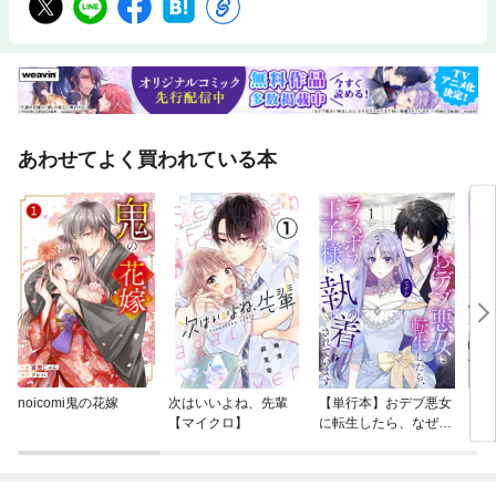
あわせてよく買われている本
noicomi鬼の花嫁
次はいいよね、先輩
【単行本】おデブ悪女
【タ
【マイクロ】
に転生したら、なぜか
もう
ラスボス王子様に執着
されています