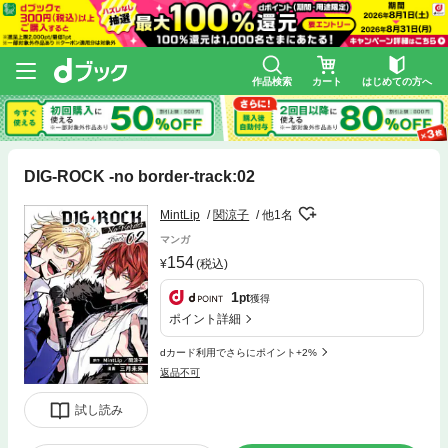
作品検索
カート
はじめての方へ
DIG-ROCK -no border-track:02
MintLip
関涼子
他1名
マンガ
154
(税込)
1
pt
獲得
ポイント詳細
dカード利用でさらにポイント+2%
返品不可
試し読み