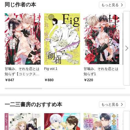
同じ作者の本
もっと見る
甘噛み、それを恋とは
Fig vol.1
甘噛み、それを恋とは
ダメ
知らず【コミックス
知らず1
くん
版】
定か
847
880
220
8
一二三書房のおすすめ本
もっと見る