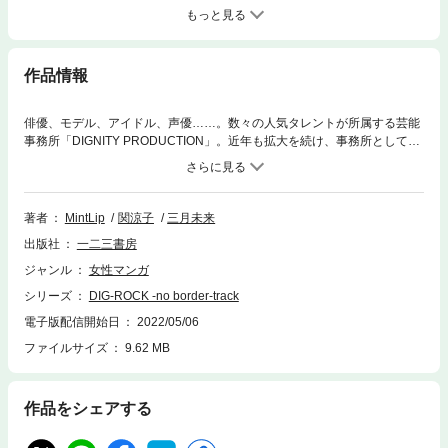
もっと見る
作品情報
俳優、モデル、アイドル、声優……。数々の人気タレントが所属する芸能
事務所「DIGNITY PRODUCTION」。近年も拡大を続け、事務所として目
覚ましく成長している。アーティスト部門では、今一番勢いのあるバンド
「RUBIA Leopard」が若者からの圧倒的支持を集め、ライブツアーも大盛
況、音楽業界を盛り上げていた。そんな中、とあるマネージャーの声をき
っかけに人気インディーズバンド「Impish Crow」が新たに所属とな
著者
MintLip
関涼子
三月未来
り……？ライバル同士のルーキーバンドと人気バンド。彼らの活躍、彼ら
出版社
一二三書房
のプライド。『本気で、全力で、戦いたい相手ができたんだ』――見届け
よ、夢をおいかける生き様を。人気急上昇中の音楽原作キャラクターロッ
ジャンル
女性マンガ
クプロジェクト、ついにコミカライズ！！
シリーズ
DIG-ROCK -no border-track
電子版配信開始日
2022/05/06
ファイルサイズ
9.62 MB
作品をシェアする