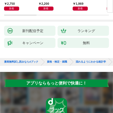
きに読む 美大入試完
人参の気象予報士１冊
社労士１冊目の教科書
験２
2,750
2,200
1,969
1,
全ガイド
目の教科書
新着
新着
新着
新刊配信予定
ランキング
キャンペーン
無料
漫画無料試し読みならdブック
資格・検定・就職
流れるようにわかる統計学
アプリならもっと便利で快適に！