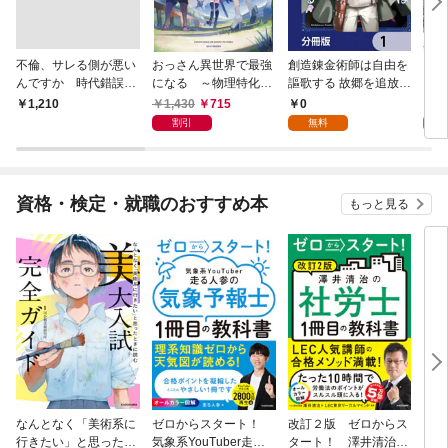
不倫、サレる側が悪い
おっさん異世界で最強
創造錬金術師は自由を
【単
んですか 時代錯誤な
になる ～物理特化の
謳歌する 故郷を追放さ
に転
クズ夫は捨てさせてい
覚醒者～
れたら、魔王のお膝元
目指
1,430
715
0
0
￥1,210
ただきます
で超絶効果のマジック
話】
割引
無料
アイテム作り放題にな
りました【分冊版】
1
資格・検定・就職のおすすめ本
もっと見る
なんとなく「美術系に
ゼロからスタート！
改訂２版 ゼロからス
らく
行きたい」と思ったと
気象系YouTuber走る
タート！ 澤井清治の
ー 