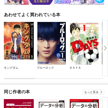
あわせてよく買われている本
キングダム
ブルーロック
ＤＡＹＳ
BLU
ER
同じ作者の本
もっと見る