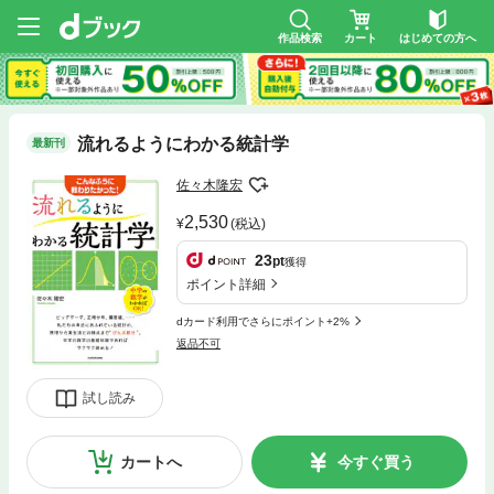
作品検索
カート
はじめての方へ
流れるようにわかる統計学
最新刊
佐々木隆宏
2,530
(税込)
23
pt
獲得
ポイント詳細
dカード利用でさらにポイント+2%
返品不可
試し読み
カートへ
今すぐ買う