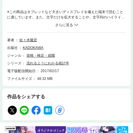
※この商品はタブレットなど大きいディスプレイを備えた端末で読むこと
に適しています。また、文字だけを拡大することや、文字列のハイライ
ト、検索、辞書の参照、引用などの機能が使用できません。ビッグデー
タ、正規分布、偏差値、……私たちの身近にあふれている統計の、原理か
ら実生活の応用例まで「ぜんぶ載せ」。専門知識ゼロでも、中学数学の基
礎知識があればラクラク読める。第１章 統計的生活のススメ（統計の基
著者
佐々木隆宏
本）第２章 データの傾向を調べる（データの分析）第３章 統計の要
出版社
KADOKAWA
（正規分布）第４章 最高の意思決定ツール（統計的判断）
ジャンル
資格・検定・就職
シリーズ
流れるようにわかる統計学
電子版配信開始日
2017/02/17
ファイルサイズ
48.32 MB
作品をシェアする