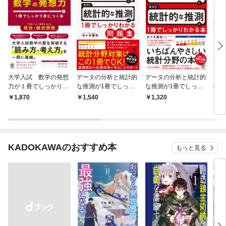
大学入試 数学の発想
データの分析と統計的
データの分析と統計的
マン
力が１冊でしっかり身
な推測が1冊でしっか
な推測が1冊でしっか
数学
につく本
りわかる問題集
りわかる本
1,870
1,540
1,320
1,
KADOKAWAのおすすめ本
もっと見る