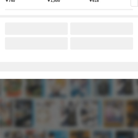
￥740
￥1,500
￥618
￥7
ラ～
レア
クシ
イン
シリ