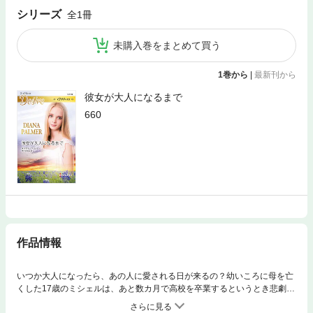
シリーズ
全1冊
未購入巻をまとめて買う
1巻から
|
最新刊から
彼女が大人になるまで
660
作品情報
いつか大人になったら、あの人に愛される日が来るの？幼いころに母を亡
くした17歳のミシェルは、あと数カ月で高校を卒業するというとき悲劇に
襲われた。医師の父親が治療の甲斐なく病死し、意地悪で自分勝手な継母