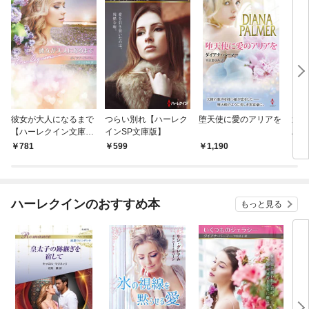
彼女が大人になるまで
つらい別れ【ハーレク
堕天使に愛のアリアを
運命
【ハーレクイン文庫
インSP文庫版】
ハー
版】
ス～
￥781
￥599
￥1,190
￥7
ハーレクインのおすすめ本
もっと見る