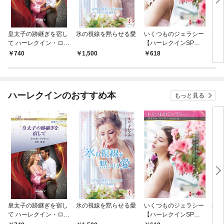
皇太子の跡継ぎを宿し
氷の視線を黙らせる愛
いくつものジェラシー
あの
て ハーレクイン・ロマ
【ハーレクインSP文
レク
ンス～純潔のシンデレ
庫版】
プレ
￥740
￥1,500
￥618
￥7
ラ～
レア
クシ
イン
シリ
ハーレクインのおすすめ本
もっと見る
皇太子の跡継ぎを宿し
氷の視線を黙らせる愛
いくつものジェラシー
あの
て ハーレクイン・ロマ
【ハーレクインSP文
レク
ンス～純潔のシンデレ
庫版】
プレ