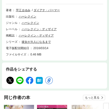
との地獄のような暮らしが始まったのだ。彼女は生きる希望を失い、近づ
いてくる車の前に衝動的に身を投げ出した。間一髪のところを救ったの
は、謎めいた隣人のガブリエル――ミシェルが密かに想いを寄せている男
著者
平江まゆみ
ダイアナ・パーマー
性だった。事情を知ったガブリエルは彼女の後見人となり、自宅へ呼び寄
出版社
ハーレクイン
せた。やがてミシェルは募る想いを抑えきれなくなって愛を告白するが、
ガブリエルに冷たく突き放される。“君はまだ子供だ”と言われて。■ハーレ
ジャンル
ハーレクイン
クイン・ディザイアもおかげさまで1700号記念を迎えることができまし
レーベル
ハーレクイン・ディザイア
た。皆さまのご愛読に心より感謝いたします。北米ロマンス界の最重鎮、
ダイアナ・パーマーが贈る初恋物語をご堪能ください。本作はPS‐82『打
掲載誌
ハーレクイン・ディザイア
ち砕かれた純愛』の関連作です。
シリーズ
彼女が大人になるまで
電子版配信開始日
2016/03/14
ファイルサイズ
0.46 MB
作品をシェアする
同じ作者の本
もっと見る