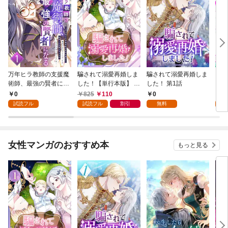
万年ヒラ教師の支援魔
騙されて溺愛再婚しま
騙されて溺愛再婚しま
ヒト
術師、最強の賢者にな
した！【単行本版】 1
した！ 第1話
る～不人気の支援魔術
巻
0
825
110
0
0
師は給料泥棒だと魔術
試読フル
試読フル
割引
無料
試
大学をクビになった
が、出世した元教え子
たちのおかげで何も困
らない件～ 第1話
女性マンガのおすすめ本
もっと見る