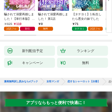
騙されて溺愛再婚しま
騙されて溺愛再婚しま
【タテヨミ】1.転生し
【タ
した！【単行本版】 1
した！ 第1話
たら悪女の妹でした
の私
巻
825
110
0
71
7
試読フル
割引
無料
タテヨミ
試読フル
タ
新刊配信予定
ランキング
キャンペーン
無料
漫画無料試し読みならdブック
女性マンガ
恋するシャーロット【分冊】
恋
アプリならもっと便利で快適に！