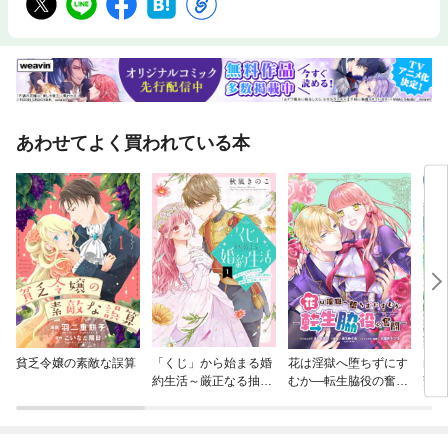
あわせてよく買われている本
貧乏令嬢の素敵な誤算
「くじ」から始まる婚
花は淫獄へ堕ちずにす
白薔
約生活～厳正なる抽選
むか—転生脇役の奮闘
芳し
の結果、笑わない次期
— 連載版
公爵様の婚約者に当選
しました～