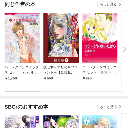
同じ作者の本
もっと見る
ハーレクインコミック
痩せ女～幸せのサプリ
ハーレクインコミック
娼
ス セット 2026年 vo
メント～【合冊版】
ス セット 2026年 vo
Vol.
l.925
（1）
l.778
1,760
660
990
7
SBCrのおすすめ本
もっと見る