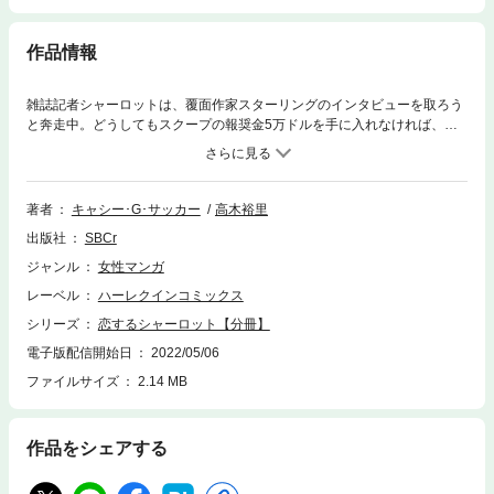
作品情報
雑誌記者シャーロットは、覆面作家スターリングのインタビューを取ろう
と奔走中。どうしてもスクープの報奨金5万ドルを手に入れなければ、想
い出のつまった我が家を手放さなければならない。 「このネタ、絶対取っ
てみせるわ！」 取材に励むシャーロットだが、成果はナシ・・・。それど
ころか、突然彼女の家に居候することになった謎の青年ブレットの魅力に
翻弄されっぱなし！ 振り回されている場合じゃないわ、シャーロット！今
著者
キャシー･G･サッカー
高木裕里
は仕事に集中しなくちゃ！ でも、ブレットの笑顔が次第に心に焼きつい
出版社
SBCr
て・・・・・・！
ジャンル
女性マンガ
レーベル
ハーレクインコミックス
シリーズ
恋するシャーロット【分冊】
電子版配信開始日
2022/05/06
ファイルサイズ
2.14 MB
作品をシェアする