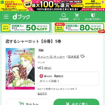
作品検索
カート
はじめての方へ
恋するシャーロット【分冊】 5巻
完結
キャシー･G･サッカー
高木裕里
マンガ
61
(税込)
0
pt
獲得
ポイント詳細
dカード利用でさらにポイント+2%
返品不可
カートへ
今すぐ買う