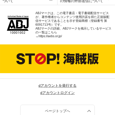
ついて
の情報の外部送信について
ABJマークは、この電子書店・電子書籍配信サービス
が、著作権者からコンテンツ使用許諾を得た正規版配
信サービスであることを示す登録商標（登録番号 第
6091713号）です。
ABJマークの詳細、ABJマークを掲示しているサービス
の一覧はこちら
→
https://aebs.or.jp/
dアカウントを発行する
dアカウントログイン
ページトップへ