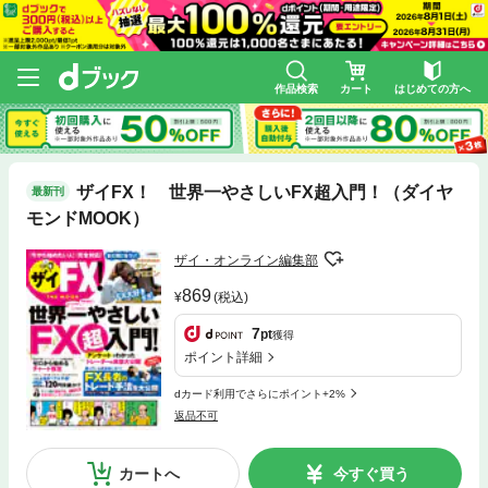
作品検索
カート
はじめての方へ
ザイFX！ 世界一やさしいFX超入門！（ダイヤ
最新刊
モンドMOOK）
ザイ・オンライン編集部
869
(税込)
7
pt
獲得
ポイント詳細
dカード利用でさらにポイント+2%
返品不可
カートへ
今すぐ買う