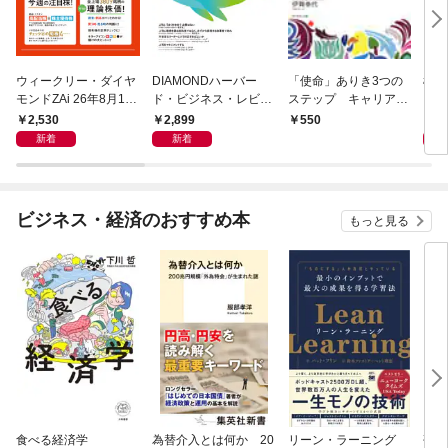
ウィークリー・ダイヤ
DIAMONDハーバー
「使命」ありき3つの
極限
モンドZAi 26年8月10
ド・ビジネス・レビュ
ステップ キャリアの
日・17日合併号
ー 2026年9月号 特集
成功とは何か
2,530
2,899
2,
550
「上司をマネジメント
新着
新着
する」
ビジネス・経済のおすすめ本
もっと見る
食べる経済学
為替介入とは何か 20
リーン・ラーニング
研究