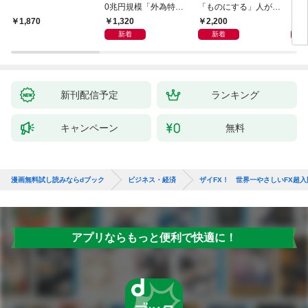
0兆円規模「外為特
「ものにする」人が自
会」が生まれた謎
然とやっている 最小の
1,320
2,200
5,
1,870
インプットで最大の成
新着
新着
果を得る学習法
新刊配信予定
ランキング
キャンペーン
無料
漫画無料試し読みならdブック
ビジネス・経済
ザイFX！ 世界一やさしいFX超入
アプリならもっと便利で快適に！