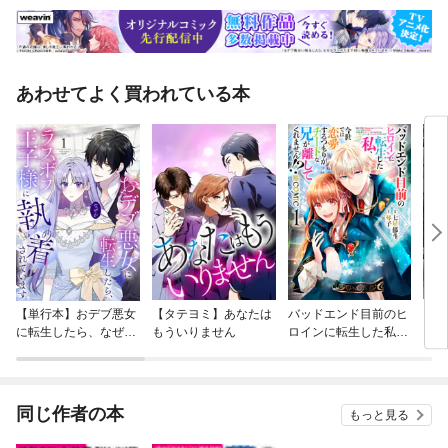
あわせてよく買われている本
【単行本】おデブ悪女
【タテヨミ】あなたは
バッドエンド目前のヒ
【タ
に転生したら、なぜか
もういりません
ロインに転生した私、
リ〜
ラスボス王子様に執着
今世では恋愛するつも
されています
りがチートな兄が離し
てくれません！？@C
OMIC
同じ作者の本
もっと見る