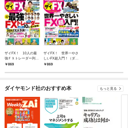
ザイFX！ 10人の最
ザイFX！ 世界一やさ
強ＦＸトレーダー列伝
しいFX超入門！（ダイ
（ダイヤモンドＺａi
ヤモンドMOOK）
869
869
別冊）
ダイヤモンド社のおすすめ本
もっと見る