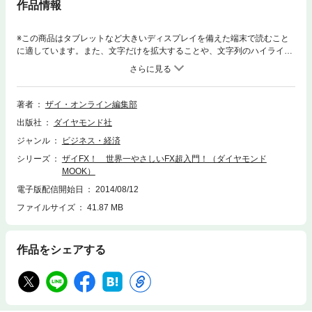
作品情報
※この商品はタブレットなど大きいディスプレイを備えた端末で読むこと
に適しています。また、文字だけを拡大することや、文字列のハイライ
ト、検索、辞書の参照、引用などの機能が使用できません。今からFXを始
めたい人、完全対応！FX取引の基礎から、為替予測、実践的なトレード手
法を「世界一わかりやすい解説」でまとめました。著名なFXトレーダーも
多数登場しているので、初心者のみならず、中・上級者が読んでも大満足
著者
ザイ・オンライン編集部
な内容です。イラストいっぱいの誌面で最後まで楽しく読めちゃいます！
出版社
ダイヤモンド社
＊ダイヤモンドMOOK（2013年5月31日発売）を電子書籍化したもので
す。＊肩書や名称、価格、データなどは発売時点のものです。
ジャンル
ビジネス・経済
シリーズ
ザイFX！ 世界一やさしいFX超入門！（ダイヤモンド
MOOK）
電子版配信開始日
2014/08/12
ファイルサイズ
41.87 MB
作品をシェアする