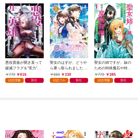
悪役貴族が開き直って
聖女のはずが、どうや
聖女の姉ですが、妹の
破滅フラグを“実力”で
ら乗っ取られました 1
ための特殊魔石や特殊
叩き折っていたら、い
巻
薬草の採取をやめた
770
616
660
330
770
385
つの間にかヒロイン達
ら、隣国の魔術師様の
試読増量
割引
試読フル
割引
試読増量
割引
から英雄視されるよう
元で幸せになりまし
になった件（コミッ
た！（コミック） 1巻
ク） 1巻