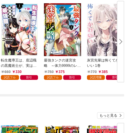
転生魔導王は、底辺職
最強タンクの迷宮攻
灰宮先輩は怖くてかわ
の黒魔術士が、実は最
略 ～体力9999のレア
いい 1巻
強職だと知っている 1
スキル持ちタンク、勇
660
330
750
375
770
385
巻
者パーティーを追放さ
試読フル
割引
試読フル
割引
試読増量
割引
れる～ 1巻
もっと見る