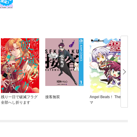
残り一日で破滅フラグ
接客無双
Angel Beats！ The 4コ
全部へし折ります
マ