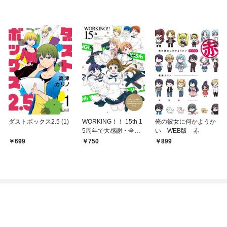
ダストボックス2.5 (1)
WORKING！！ 15th 1
俺の彼女に何かようか
5周年で大感謝・全員
い WEB版 赤
大集合スペシャ
699
750
899
ル！！！ WEB版WO
RKING！！もあるよ