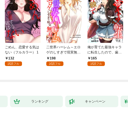
ごめん、恋愛する気は
二世界ハーレム～エロ
俺が育てた最強キャラ
ない（フルカラー） 1
ゲのしすぎで現実無双
に転生したので、歯向
～１
かうヤツはすべてぶん
132
198
165
殴って生きる事にしま
試読フル
試読フル
試読フル
した。１
ランキング
キャンペーン