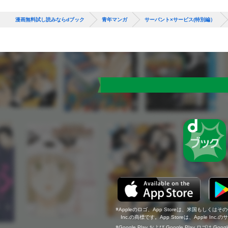
漫画無料試し読みならdブック
青年マンガ
サーバント×サービス(特別編）
Appleのロゴ、App Storeは、米国もしくはそ
Inc.の商標です。App Storeは、Apple In
Google Play および Google Play ロゴは Go