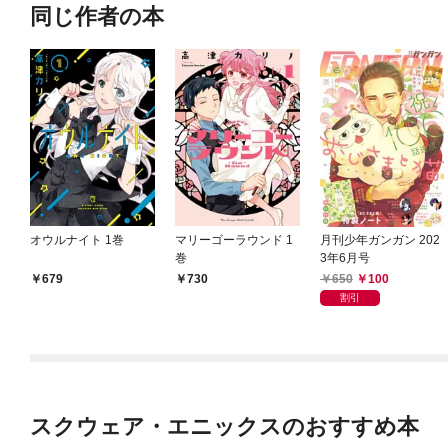
同じ作者の本
オウルナイト 1巻
マリーゴーラウンド 1
月刊少年ガンガン 202
巻
3年6月号
650
100
679
730
割引
スクウェア・エニックスのおすすめ本