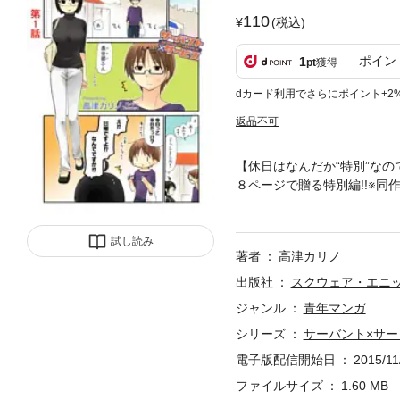
110
(税込)
ポイン
1
pt
獲得
dカード利用でさらにポイント+2
返品不可
【休日はなんだか“特別”なの
８ページで贈る特別編!!※同作
Takatsu
試し読み
著者
高津カリノ
出版社
スクウェア・エニ
ジャンル
青年マンガ
シリーズ
サーバント×サー
電子版配信開始日
2015/11
ファイルサイズ
1.60 MB