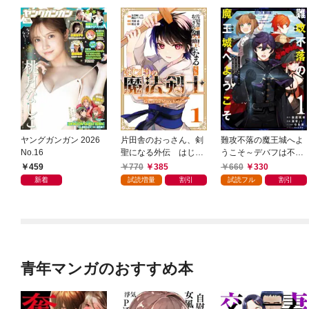
ヤングガンガン 2026
片田舎のおっさん、剣
難攻不落の魔王城へよ
No.16
聖になる外伝 はじま
うこそ～デバフは不要
りの魔法剣士 1巻
と勇者パーティーを追
459
770
385
660
330
い出された黒魔導士、
新着
試読増量
割引
試読フル
割引
魔王軍の最高幹部に迎
えられる～ １巻
青年マンガのおすすめ本