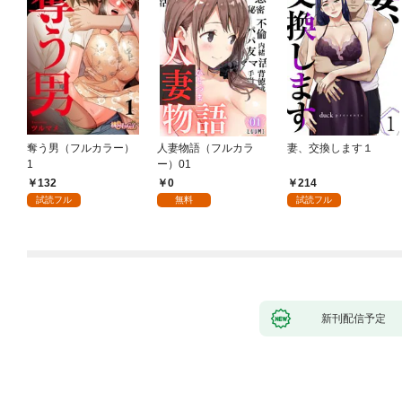
奪う男（フルカラー）
人妻物語（フルカラ
妻、交換します１
1
ー）01
132
0
214
試読フル
無料
試読フル
新刊配信予定