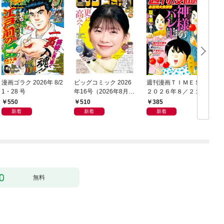
漫画ゴラク 2026年 8/2
ビッグコミック 2026
週刊漫画ＴＩＭＥＳ
1・28 号
年16号（2026年8月7
２０２６年８／２１・
日発売）
２８合併号
550
510
385
新着
新着
新着
無料