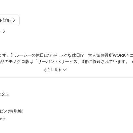
ト詳細
%
です。】ルーシーの休日は“わらしべ”な休日!? 大人気お役所WORK４
品のモノクロ版は「サーバント×サービス」3巻に収録されています。（C）20
ックス
ビス(特別編）
/12