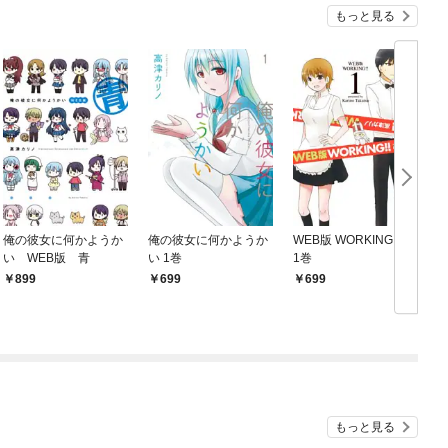
もっと見る
俺の彼女に何かようか
俺の彼女に何かようか
WEB版 WORKING！！
W
い WEB版 青
い 1巻
1巻
899
699
699
もっと見る