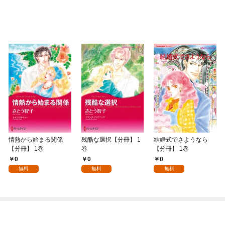
情熱から始まる関係
残酷な選択【分冊】 1
結婚式でさようなら
【分冊】 1巻
巻
【分冊】 1巻
0
0
0
無料
無料
無料