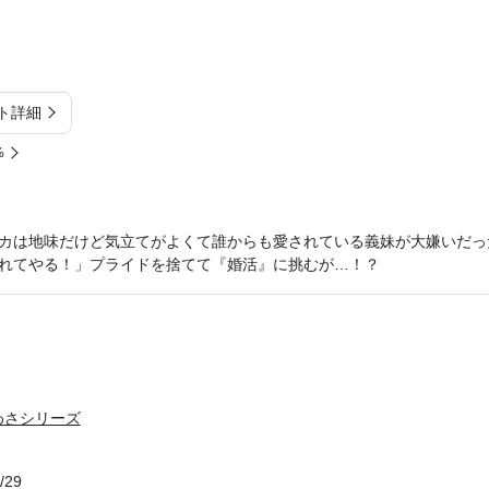
ト詳細
%
カは地味だけど気立てがよくて誰からも愛されている義妹が大嫌いだっ
れてやる！」プライドを捨てて『婚活』に挑むが…！？
わさシリーズ
/29