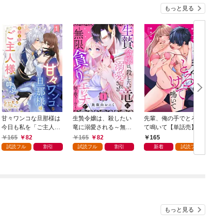
もっと見る
甘々ワンコな旦那様は
生贄令嬢は、殺したい
先輩、俺の手でとろけ
今日も私を「ご主人
竜に溺愛される～無限
て鳴いて【単話売】 1
話
様」と呼ぶ 【単話売】
貪りエッチで国を救
話
165
82
165
82
165
1話
う…！？～【単話売】
試読フル
割引
試読フル
割引
新着
試読フル
1話
もっと見る