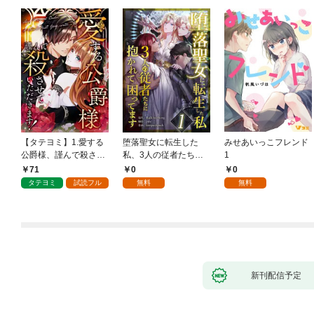
【タテヨミ】1.愛する
堕落聖女に転生した
みせあいっこフレンド
公爵様、謹んで殺させ
私、3人の従者たちに
1
ていただきます！
抱かれて困ってます 第
71
0
0
1話
タテヨミ
試読フル
無料
無料
新刊配信予定