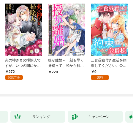
火の神さまの掃除人で
授か離婚～一刻も早く
三食昼寝付き生活を約
すが、いつの間にか花
身籠って、私から解放
束してください、公爵
嫁として溺愛されてい
してさしあげます！1
様 1話
272
0
220
ます【単話】（１）
試読フル
無料
ランキング
キャンペーン