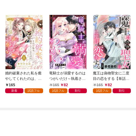
婚約破棄された私を癒
竜騎士が溺愛するのは
魔王は偽物聖女に二度
やしてくれたのは、不
つがいだけ～執着され
目の恋をする【単話
器用王子様の溺愛でし
た悪役令嬢は逃げられ
売】 1話
165
165
82
165
82
た【単話売】 1話
ない～【単話売】 1話
新着
試読フル
試読フル
割引
試読フル
割引