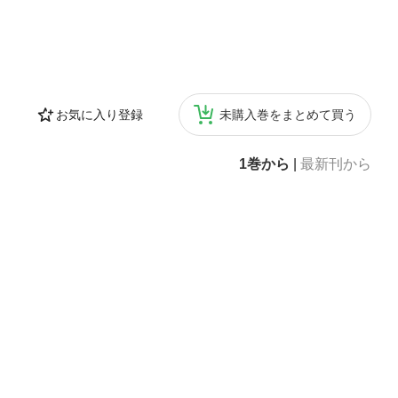
お気に入り登録
未購入巻をまとめて買う
1巻から
|
最新刊から