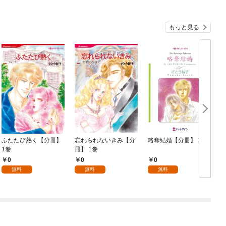
もっと見る
ふたたび熱く【分冊】
忘れられないきみ【分
略奪結婚【分冊】 1巻
1巻
冊】 1巻
1
0
0
0
無料
無料
無料