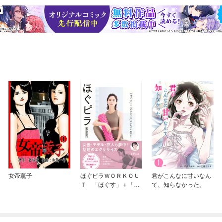
女帝薫子
ほぐピラＷＯＲＫＯＵ
君がこんなに甘いなん
Ｔ 「ほぐす」＋「ピ
て、知らなかった。
ラティス」がいちばん
痩せる！