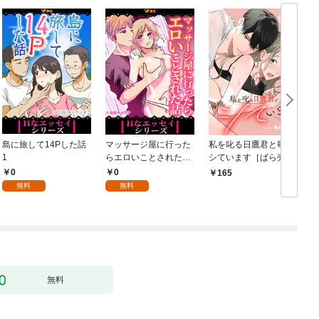
島に旅して14Pした話
マッサージ屋に行った
私を叱る日鷹君と毎晩
1
らエロいことされた話
シています［ばら売
1
り］ 第1話
0
0
165
無料
無料
無料