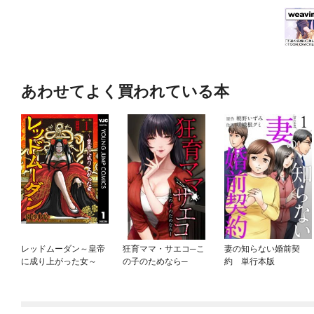
あわせてよく買われている本
レッドムーダン～皇帝
狂育ママ・サエコ─こ
妻の知らない婚前契
に成り上がった女～
の子のためなら─
約 単行本版