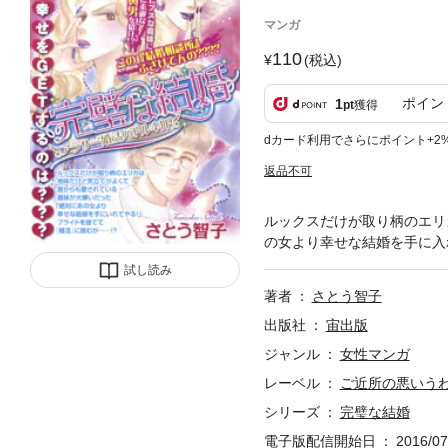
マンガ
110
(税込)
ポイン
1
pt
獲得
dカード利用でさらにポイント+2
返品不可
ルックスだけが取り柄のエリ
の女より幸せな結婚を手に入
試し読み
著者
さとう智子
出版社
宙出版
ジャンル
女性マンガ
レーベル
ご近所の悪いう
シリーズ
完璧な結婚
電子版配信開始日
2016/07