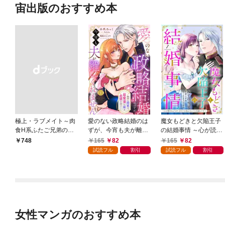
宙出版のおすすめ本
極上・ラブメイト～肉
愛のない政略結婚のは
魔女もどきと欠陥王子
食H系ふたご兄弟のお
ずが、今宵も夫が離し
の結婚事情 ～心が読め
気にいり～
てくれません～無骨な
ちゃうので、あなたの
165
82
165
82
￥748
将軍は最愛妻に滾る恋
本心なんてお見通しで
試読フル
割引
試読フル
割引
情を注ぐ～【単話売】
す～【単話売】 1話
1話
女性マンガのおすすめ本